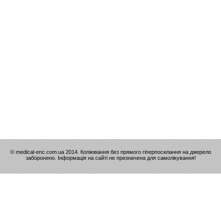
© medical-enc.com.ua 2014. Копіювання без прямого гіперпосилання на джерело
заборонено. Інформація на сайті не призначена для самолікування!