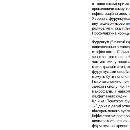
в товщі шкіри) при з
проколюючи шкіру г
інфільтраційна анест
Хворий з фурункулом 
внутрішньом'язово
пе
розмовляти; їжа тільк
Профілактика нориць
Фурункул (furunculus
навколишнього сполу
стафілококів. Сприя
зовнішні фактори: за
частинками, у поєднан
микротравматизм і, 
фурункулами свербля
можуть бути пояснені
Гістопатологічно при
залози і сполучної т
макрофагів. У навкол
лімфатичних судин.
Клініка. Початком фу
1-2 доби у дермі утв
відокремленого вузла
інфільтратом пофарбо
виявляється незначна
фурункул розкриваєть