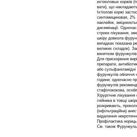
ихтиоловых коржів (
вати), що накладают
Іхтіолові коржі заст
синтомициновая, 2% бі
наклейок, зміцнюють
дисемінації. Одночас
строки лікування, зм
шкіру довкола фурун
випадках показана ре
великих складок). З
винятком фурункулів 
Для прискорення вир
препарати, антибіоти
або сульфаніламідні
фурункулів обличчя н
години; одночасно п
фурункулів рекоменду
стафілококова, особли
Хірургічне лікування
гнійника в товщі шкі
розкривають, прокол
(інфільтраційна) ане
видалення некротично
Профілактика нориць 
См. також Фурункуль