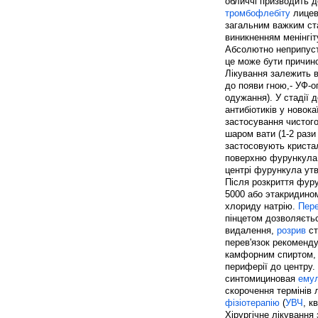
обличчі призводить д
тромбофлебіту
лицев
загальним важким ст
виникненням менінгіт
Абсолютно неприпуст
це може бути причин
Лікування залежить в
до появи гною,- УФ-о
одужання). У стадії 
антибіотиків у новок
застосування чистого
шаром вати (1-2 рази
застосовують кристал
поверхню фурункула 
центрі фурункула ут
Після розкриття фур
5000 або этакридином
хлориду натрію.
Пере
пінцетом дозволяєтьс
видалення,
розрив
ст
перев'язок рекоменд
камфорним спиртом, 
периферії до центру.
синтомициновая
емул
скорочення термінів 
фізіотерапію
(
УВЧ
, к
Хірургічне лікування