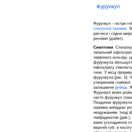
Фурункул
Фурункул - гостре гн
сполучної тканини
. 
расчеси і садна шкір
речовин (діабет).
Симптоми
. Спочатк
запальний інфільтрат
червоного кольору, щ
фурункула збільшуєть
інфільтрату з'являєт
гною. У місці прорив
фурункула (рис. 6). 
утворенням глибокої п
залишаючи
рубець
. 
Фурункул може розвин
часто фурункул локал
Поодинокі фурункули 
окремих випадках ро
нездужанням. Іноді
лімфаденітом (див.),
важкі ускладнення сп
верхній губі, в носо