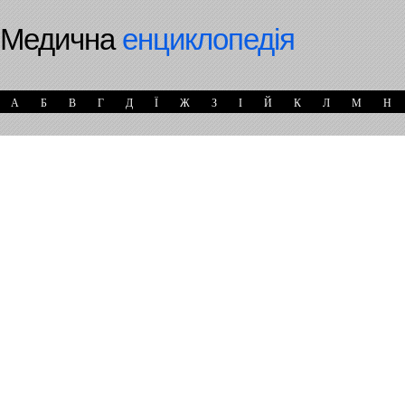
Медична
енциклопедія
А
Б
В
Г
Д
Ї
Ж
З
І
Й
К
Л
М
Н