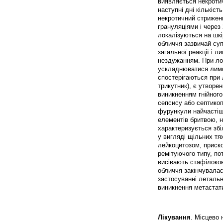
виявляється некротич
наступні дні кількіст
некротичний стрижен
грануляціями і через
локалізуються на шкі
обличчя зазвичай су
загальної реакції і 
нездужанням. При лок
ускладнюватися лимф
спостерігаються при 
трикутник), є утворе
виникненням гнійного
сепсису або септикопі
фурункули найчастіш
елементів бритвою, н
характеризується збі
у вигляді щільних тя
лейкоцитозом, прис
ремітуючого типу, по
висівають стафілокок
обличчя закінчувалас
застосуванні леталь
виникнення метастати
Лікування
. Місцево 