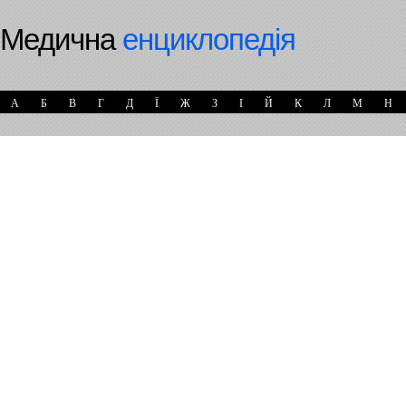
Медична
енциклопедія
А
Б
В
Г
Д
Ї
Ж
З
І
Й
К
Л
М
Н