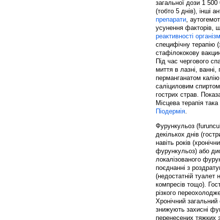
загальної дози 1 500 
(тобто 5 днів), інші
препарати
, аутогемо
усунення факторів, 
реактивності організ
специфічну терапію (
стафілококову вакци
Під час чергового сп
миття в лазні, ванні
перманганатом калію
саліциловим спиртом
гострих страв. Показ
Місцева терапія така
Піодермія
.
Фурункульоз (furuncu
декількох днів (гостр
навіть років (хроніч
фурункульоз) або ди
локалізованого фурун
поєднанні з роздрату
(недостатній туалет 
компресів тощо). Гос
різкого переохолодже
Хронічний загальний
знижують захисні фун
перенесених тяжких з