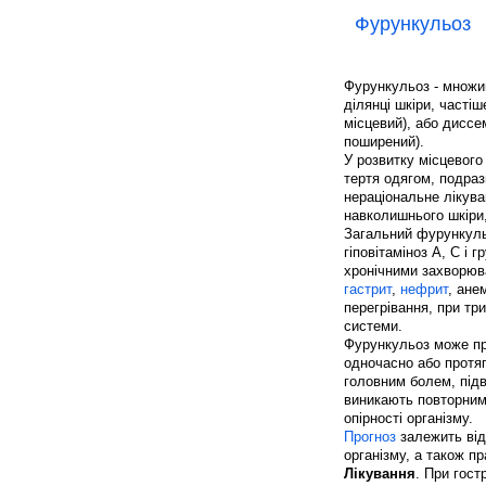
Фурункульоз
Фурункульоз - множи
ділянці шкіри, частіш
місцевий), або диссе
поширений).
У розвитку місцевого
тертя одягом, подраз
нераціональне лікув
навколишнього шкіри, 
Загальний фурункуль
гіповітаміноз А, С і 
хронічними захворюва
гастрит
,
нефрит
, ане
перегрівання, при т
системи.
Фурункульоз може про
одночасно або протя
головним болем, під
виникають повторними
опірності організму.
Прогноз
залежить від
організму, а також п
Лікування
. При гос