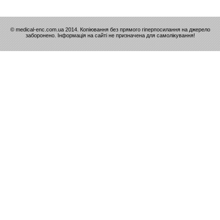
© medical-enc.com.ua 2014. Копіювання без прямого гіперпосилання на джерело
заборонено. Інформація на сайті не призначена для самолікування!