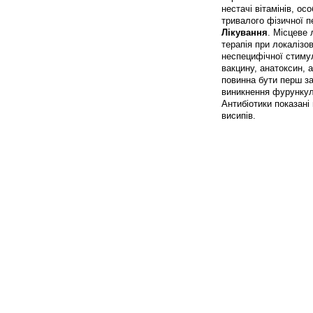
нестачі вітамінів, ос
тривалого фізичної п
Лікування
. Місцеве 
терапія при локалізо
неспецифічної стимул
вакцину, анатоксин, 
повинна бути перш за
виникнення фурункул
Антибіотики показані
висипів.