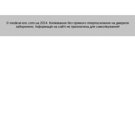
© medical-enc.com.ua 2014. Копіювання без прямого гіперпосилання на джерело
заборонено. Інформація на сайті не призначена для самолікування!