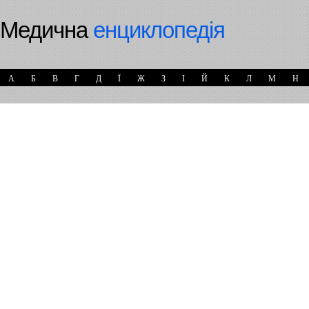
Медична
енциклопедія
А
Б
В
Г
Д
Ї
Ж
З
І
Й
К
Л
М
Н