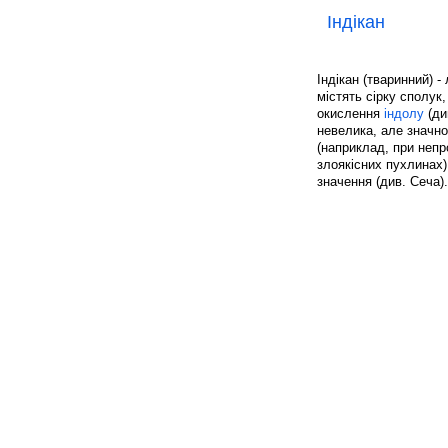
Індікан
Індікан (тваринний) 
містять сірку сполук
окислення
індолу
(ди
невелика, але значно
(наприклад, при непро
злоякісних пухлинах)
значення (див. Сеча).