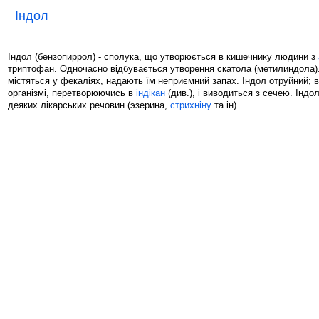
Індол
Індол (бензопиррол) - сполука, що утворюється в кишечнику людини з
триптофан. Одночасно відбувається утворення скатола (метилиндола)
містяться у фекаліях, надають їм неприємний запах. Індол отруйний; 
організмі, перетворюючись в
індікан
(див.), і виводиться з сечею. Індо
деяких лікарських речовин (эзерина,
стрихніну
та ін).