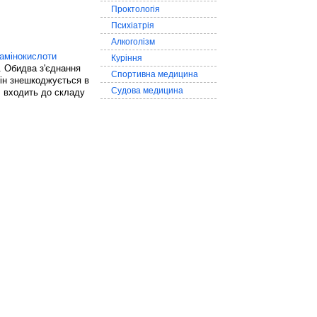
Проктологія
Психіатрія
Алкоголізм
амінокислоти
Куріння
. Обидва з'єднання
Спортивна медицина
він знешкоджується в
Судова медицина
л входить до складу