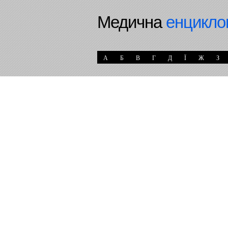
Медична
енцикло
А
Б
В
Г
Д
Ї
Ж
З