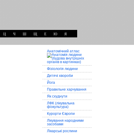
Ц
Ч
Ш
Щ
Е
Ю
Я
Анатомічний атлас
Фізіологія людини
Дитячі хвороби
Йога
Правильне харчування
Як схуднути
ЛФК (лікувальна
фізкультура)
Курорти Європи
Лікування народними
засобами
Лікарські рослини