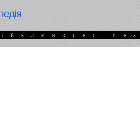
педія
І
Й
К
Л
М
Н
О
П
Р
С
Т
У
Ф
Х