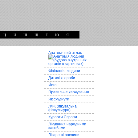
Ц
Ч
Ш
Щ
Е
Ю
Я
Анатомічний атлас
Фізіологія людини
Дитячі хвороби
Йога
Правильне харчування
Як схуднути
ЛФК (лікувальна
фізкультура)
Курорти Європи
Лікування народними
засобами
Лікарські рослини