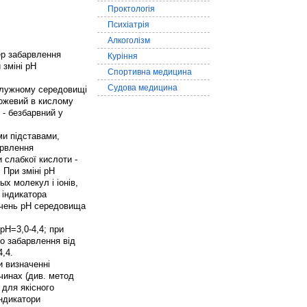
Проктологія
Психіатрія
Алкоголізм
ер забарвлення
Куріння
 зміні рН
Спортивна медицина
Судова медицина
в лужному середовищі
рожевий в кислому
- безбарвний у
ми підставами,
арвлення
 слабкої кислоти -
 При зміні рН
х молекул і іонів,
 індикатора
ачень рН середовища
рН=3,0-4,4; при
го забарвлення від
,4.
и визначенні
чинах (див. метод
 для якісного
індикатори