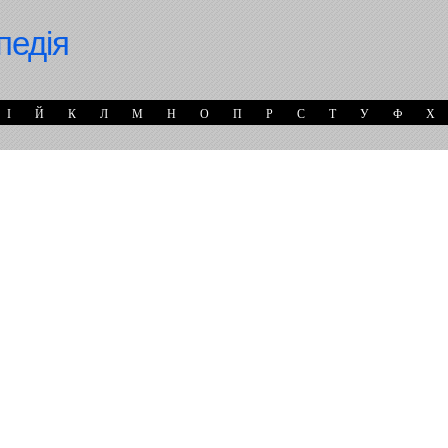
педія
І
Й
К
Л
М
Н
О
П
Р
С
Т
У
Ф
Х