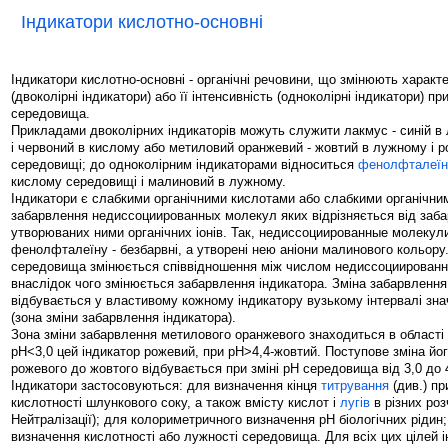
Індикатори кислотно-основні
Індикатори кислотно-основні - органічні речовини, що змінюють характ
(двоколірні індикатори) або її інтенсивність (одноколірні індикатори) при
середовища.
Прикладами двоколірних індикаторів можуть служити лакмус - синій 
і червоний в кислому або метиловий оранжевий - жовтий в лужному і 
середовищі; до одноколірним індикаторами відноситься
фенолфталеїн
кислому середовищі і малиновий в лужному.
Індикатори є слабкими органічними кислотами або слабкими органічни
забарвлення недиссоциированных молекул яких відрізняється від заб
утворюваних ними органічних іонів. Так, недиссоциированные молекули
фенолфталеїну - безбарвні, а утворені нею аніони малинового кольору.
середовища змінюється співвідношення між числом недиссоциированны
внаслідок чого змінюється забарвлення індикатора. Зміна забарвлення
відбувається у властивому кожному індикатору вузькому інтервалі зн
(зона зміни забарвлення індикатора).
Зона зміни забарвлення метилового оранжевого знаходиться в області 
рН<3,0 цей індикатор рожевий, при рН>4,4-жовтий. Поступове зміна йо
рожевого до жовтого відбувається при зміні рН середовища від 3,0 до 4
Індикатори застосовуються: для визначення кінця
титрування
(див.) пр
кислотності шлункового соку, а також вмісту кислот і
лугів
в різних роз
Нейтралізації); для колориметричного визначення рН біологічних рідин;
визначення кислотності або лужності середовища. Для всіх цих цілей 