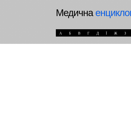
Медична
енцикло
А
Б
В
Г
Д
Ї
Ж
З