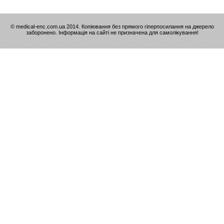
© medical-enc.com.ua 2014. Копіювання без прямого гіперпосилання на джерело
заборонено. Інформація на сайті не призначена для самолікування!