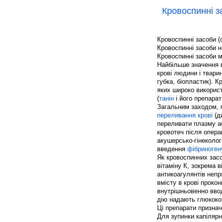
Кровоспинні з
Кровоспинні засоби (
Кровоспинні засоби н
Кровоспинні засоби мі
Найбільше значення в
крові людини і твари
губка, біопластик). К
яких широко використ
(
танін
і його препарат
Загальним заходом,
переливання крові
(д
переливати плазму а
кровотеч після опера
акушерсько-гінеколог
введення
фібриноген
Як кровоспинних засо
вітаміну К, зокрема 
антикоагулянтів непря
вмісту в крові прокон
внутрішньовенно вво
дію надають глюкоко
Ці препарати признач
Для зупинки капіляр