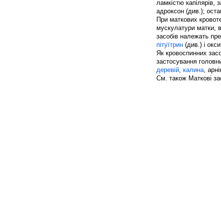
ламкістю капілярів, з
адроксон (див.); ост
При маткових кровот
мускулатури матки, 
засобів належать пр
пітуїтрин
(див.) і окси
Як кровоспинних засо
застосування головн
деревій
,
калина
, арні
См. також Маткові за