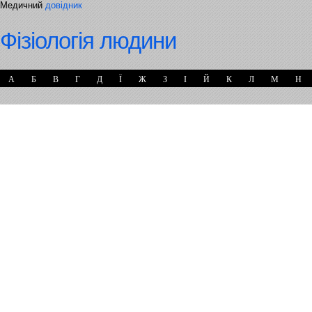
Медичний
довідник
Фізіологія людини
А
Б
В
Г
Д
Ї
Ж
З
І
Й
К
Л
М
Н