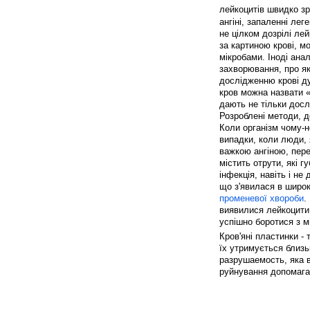
лейкоцитів швидко зро
ангіні, запаленні лег
не цілком дозрілі лей
за картиною крові, м
мікробами. Іноді ана
захворювання, про як
дослідженню крові д
кров можна назвати 
дають не тільки досл
Розроблені методи, до
Коли організм чому-н
випадки, коли люди, 
важкою ангіною, пер
містить отрути, які г
інфекція, навіть і н
що з'явилася в широк
променевої хвороби
.
виявилися лейкоцити.
успішно боротися з м
Кров'яні пластинки - 
їх утримується близь
разрушаемость, яка в
руйнування допомагає