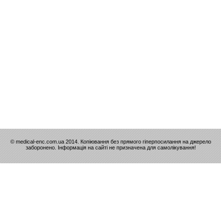
© medical-enc.com.ua 2014. Копіювання без прямого гіперпосилання на джерело
заборонено. Інформація на сайті не призначена для самолікування!