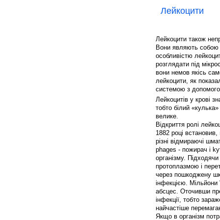
Лейкоцити
Лейкоцити також непр
Вони являють собою 
особливістю лейкоциті
розглядати під мікро
вони немов якісь само
лейкоцити, як показа
системою з допомого
Лейкоцитів у крові з
тобто білий «кулька»
велике.
Відкриття ролі лейко
1882 році встановив,
різні відмираючі шма
phages - пожирач і ky
організму. Підходячи
протоплазмою і пер
через пошкоджену шкі
інфекцією. Мільйони 
абсцес. Оточивши пр
інфекції, тобто зара
найчастіше перемагаю
Якщо в організм пот