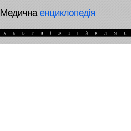
Медична
енциклопедія
А
Б
В
Г
Д
Ї
Ж
З
І
Й
К
Л
М
Н