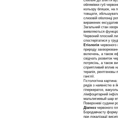
схильні до злиття ву
облямівки губ черво
кольору бляшок, на п
товщати, збільшуват
слизовій оболонці р
виражених ексудатив
Загальний стан хворих
виявляються функціон
Червоний плоский лиш
спостерігатися у грудн
Етіологія
червоного 
природу захворювання
включень, а також еф
свідчать розвиток че
потрясінь, а також в
сприятливий вплив на
терапія, рентгеновы п
ганглії.
Гістологічна картина
рядів з наявністю в й
гіперкератоз, вакуол
лімфоцитарний інфіл
мальпигиевый шар епі
Поверхневі судини ро
Діагноз
червоного пл
Бородавчасту форму 
при локалізації виси