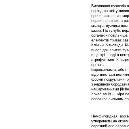
Висипання вузликів ч
період розквіту висип
проявляється изоморф
первинно виникла роз
місяців, вузлики пос
шкіри. На тулубі, ве
органах - повільніше
елементів триває зазв
Клінічні різновиди. К
внаслідок злиття ву
в центрі. Іноді в цен
атрофується. Кільцеп
органів.
Бородавчаста, або гіп
відрізняється велик
форми і округлими, 
з нерівною бородавч
нашаруваннями [lichen 
локалізація - шкіра п
особливо сильним св
Пемфигоидная, або мі
утворенням на окреми
серозний або серозно