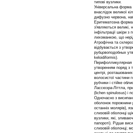
типові вузлики.
Універсальна форма (l
внаслідок великої кі
дифузно червона, наб
Еритематозна форма (
з'являються великі, 
інфільтрації шкіри 
лихоманкою, що нері
Атрофічна та склеро
відбувається з утворе
рубцовоподобных утвор
keloidiformis).
Перифолликулярная фор
утворенням поряд з 
центрі, розташованих
волосистої частини г
рубчики і стійке обл
Лассюэра-Літтла, при
(lichen spinulosus) і 
Одночасно з висипанн
оболонок порожнини рот
останніх молярів), яз
слизовій оболонці щік
вузлики, які, зливаю
папороті). Рідше ви
слизовій оболонці; мо