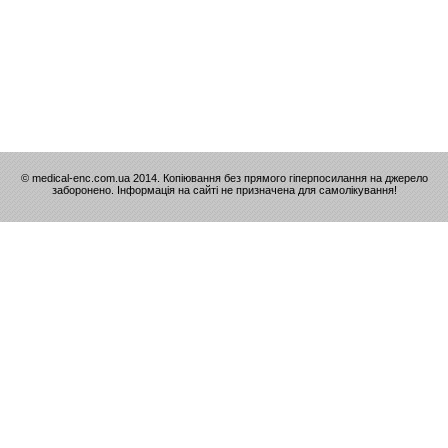
© medical-enc.com.ua 2014. Копіювання без прямого гіперпосилання на джерело
заборонено. Інформація на сайті не призначена для самолікування!