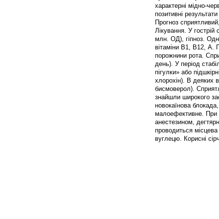
характерні мідно-чер
позитивні результати
Прогноз сприятливий,
Лікування. У гострій 
млн. ОД), гіпноз. Од
вітаміни B1, B12, А.
порожнини рота. Спр
день). У період стабі
пігулки» або підшкірн
хлорохін). В деяких
бисмоверол). Сприятл
знайшли широкого за
новокаїнова блокада
малоефективне. При 
анестезином, дегтярн
проводиться місцева 
вуглецю. Корисні сірч