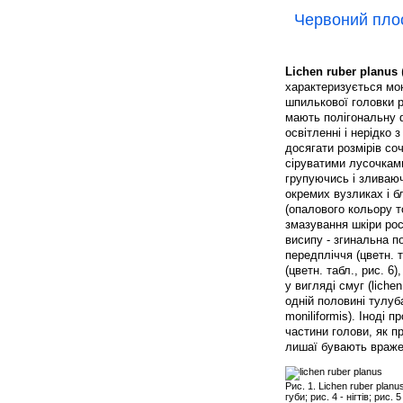
Червоний пло
Lichen ruber planus
характеризується мо
шпилькової головки р
мають полігональну 
освітленні і нерідко
досягати розмірів со
сіруватими лусочками
групуючись і зливаю
окремих вузликах і б
(опалового кольору т
змазування шкіри ро
висипу - згинальна п
передпліччя (цветн. т
(цветн. табл., рис. 6
у вигляді смуг (lichen
одній половині тулуба 
moniliformis). Іноді
частини голови, як п
лишаї бувають вражені
Рис. 1. Lichen ruber planu
губи; рис. 4 - нігтів; рис. 