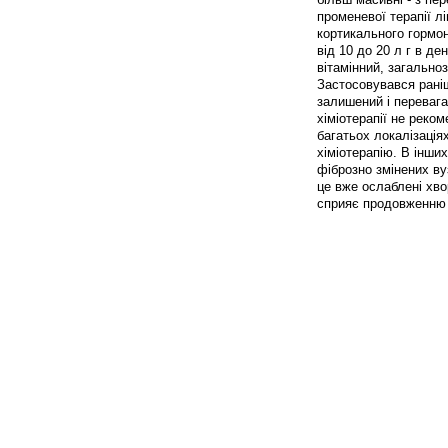
променевої терапії 
кортикального гормон
від 10 до 20 л г в де
вітамінний, загально
Застосовувався рані
залишений і перевага
хіміотерапії не реко
багатьох локалізація
хіміотерапію. В інши
фіброзно змінених ву
це вже ослаблені хво
сприяє продовженню 