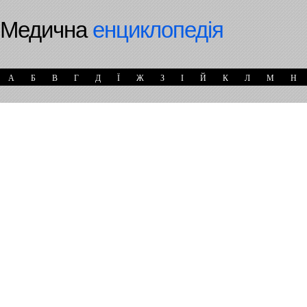
Медична
енциклопедія
А
Б
В
Г
Д
Ї
Ж
З
І
Й
К
Л
М
Н