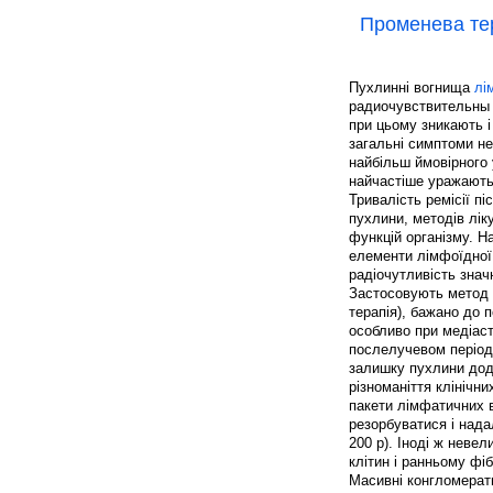
Променева те
Пухлинні вогнища
лі
радиочувствительны і
при цьому зникають і
загальні симптоми не
найбільш ймовірного 
найчастіше уражаються
Тривалість ремісії п
пухлини, методів лік
функцій організму. 
елементи лімфоїдної 
радіочутливість знач
Застосовують метод 
терапія), бажано до 
особливо при медіаст
послелучевом періоді
залишку пухлини дод
різноманіття клінічни
пакети лімфатичних 
резорбуватися і нада
200 р). Іноді ж неве
клітин і ранньому фі
Масивні конгломерат