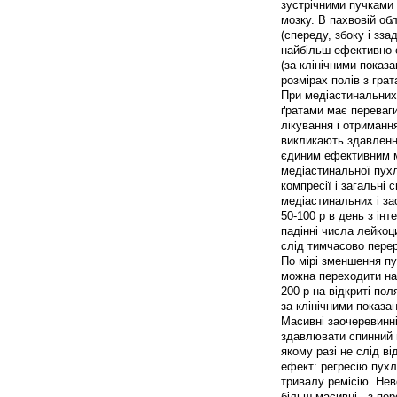
зустрічними пучками 
мозку. В пахвовій об
(спереду, збоку і зз
найбільш ефективно о
(за клінічними показ
розмірах полів з гра
При медіастинальних
ґратами має переваги
лікування і отриманн
викликають здавлення
єдиним ефективним ме
медіастинальної пух
компресії і загальні
медіастинальних і за
50-100 р в день з інт
падінні числа лейкоц
слід тимчасово перер
По мірі зменшення пу
можна переходити на
200 р на відкриті пол
за клінічними показан
Масивні заочеревинні
здавлювати спинний 
якому разі не слід в
ефект: регресію пухл
тривалу ремісію. Нев
більш масивні - з пер