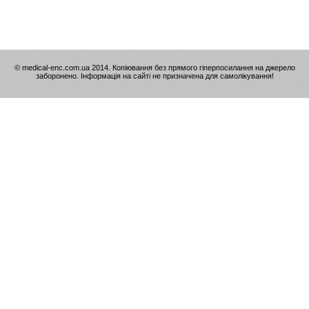
© medical-enc.com.ua 2014. Копіювання без прямого гіперпосилання на джерело
заборонено. Інформація на сайті не призначена для самолікування!