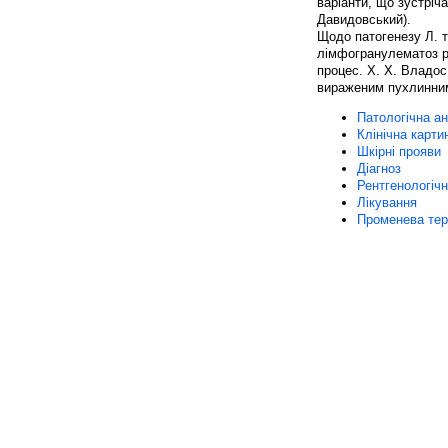
варіанти, що зустріч
Давидовський).
Щодо патогенезу Л. т
лімфогранулематоз р
процес. X. X. Владос
вираженим пухлинним 
Патологічна ан
Клінічна карти
Шкірні прояви
Діагноз
Рентгенологічн
Лікування
Променева тер