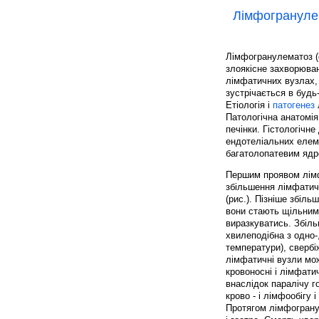
Лімфогрануле
Лімфогранулематоз (с
злоякісне захворюва
лімфатичних вузлах, 
зустрічається в будь-
Етіологія і
патогенез
Патологічна анатомія
печінки. Гістологічн
ендотеліальних елеме
багатолопатевим ядр
Першим проявом лім
збільшення лімфатич
(рис.). Пізніше збіль
вони стають щільним
виразкуватись. Збіл
хвилеподібна з одно-
температури), свербі
лімфатичні вузли м
кровоносні і лімфат
внаслідок паралічу г
крово - і лімфообігу і 
Протягом лімфогранул