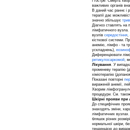
і гостре. Смерть хвор
важливих органів вн
В даний час раннє і 
терапії дає можливіс
значно збільшує
трив
Діагноз ставлять на п
лімфатичного вузла.
вузлів
середостіння
,
кісткової системи. П
анемію, лімфо - та 
ускладнень),
еозино
Диференціювати лімф
ретикулосаркомой
, 
Лікування
. У випад
променеву терапію (д
хіміотерапію (допаном
Показані повторні
пер
вираженій анемії, ле
Хворим лімфогрануле
процедури. См. тако
Шкірні прояви при 
До специфічних прояв
знаходять зміни, хар
лімфатичних вузлах. 
бляшок різних розмір
нормальної шкіри, бе
тенденцією до виразк