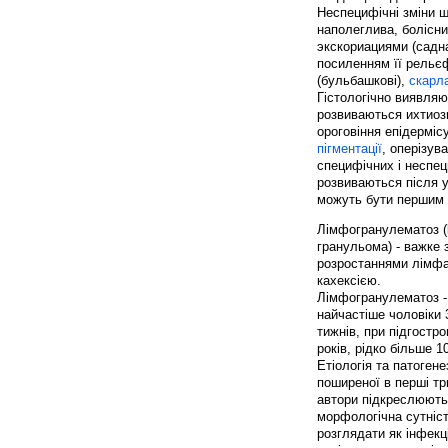
Неспецифічні зміни 
наполеглива, болісн
экскориациями (садна
посиленням її рельєф
(бульбашкові),
скарла
Гістологічно виявляю
розвиваються ихтиози
ороговіння епідермісу
пігментації
, оперізув
специфічних і неспец
розвиваються після у
можуть бути першим
Лімфогранулематоз (l
гранульома) - важке 
розростаннями лімфа
кахексією.
Лімфогранулематоз - 
найчастіше чоловіки 3
тижнів, при підгостро
років, рідко більше 10
Етіологія та патогене
поширеної в перші три
автори підкреслюють 
морфологічна сутніст
розглядати як інфекц