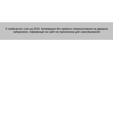
© medical-enc.com.ua 2014. Копіювання без прямого гіперпосилання на джерело
заборонено. Інформація на сайті не призначена для самолікування!