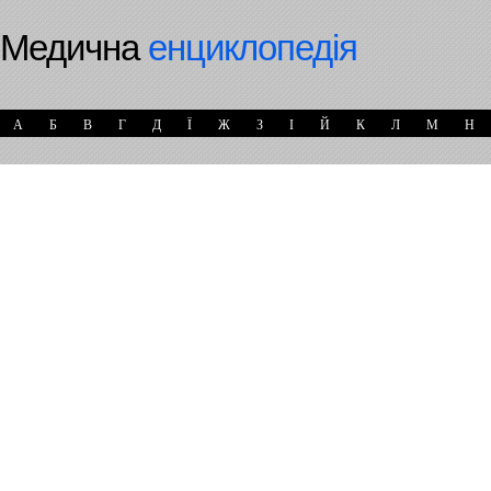
Медична
енциклопедія
А
Б
В
Г
Д
Ї
Ж
З
І
Й
К
Л
М
Н