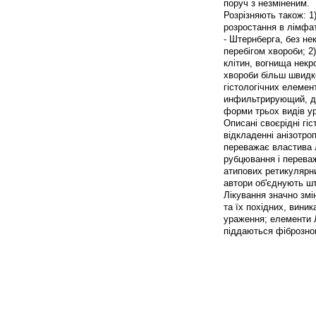
поруч з незміненим.
Розрізняють також: 1
розростання в лімфат
- Штернберга, без не
перебігом хвороби; 2
клітин, вогнища некр
хвороби більш швидке
гістологічних елеме
инфильтрирующий, де
форми трьох видів у
Описані своєрідні гі
відкладенні анізотроп
переважає властива л
рубцювання і перева
атипових ретикулярни
автори об'єднують ш
Лікування значно змі
та їх похідних, вини
ураження; елементи Л
піддаються фіброзно