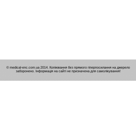
© medical-enc.com.ua 2014. Копіювання без прямого гіперпосилання на джерело
заборонено. Інформація на сайті не призначена для самолікування!