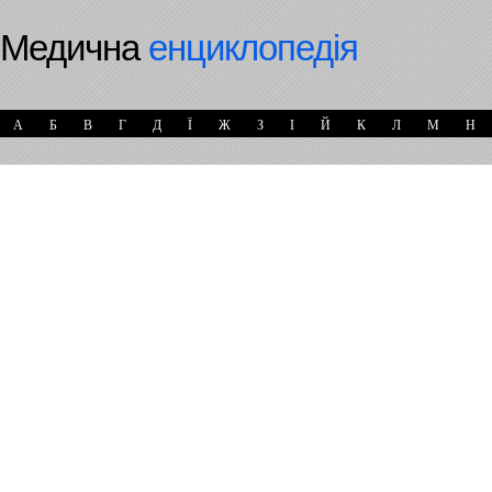
Медична
енциклопедія
А
Б
В
Г
Д
Ї
Ж
З
І
Й
К
Л
М
Н