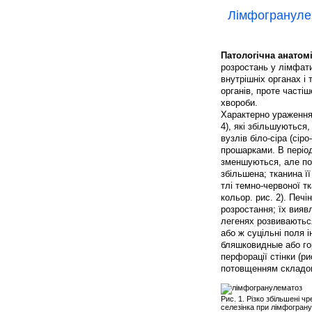
Лімфогрануле
Патологічна анатом
розростань у лімфатич
внутрішніх органах і
органів, проте часті
хвороби.
Характерно ураження 
4), які збільшуються
вузлів біло-сіра (сір
прошарками. В період
зменшуються, але по
збільшена; тканина ї
тлі темно-червоної т
кольор. рис. 2). Печі
розростання; їх виявл
легенях розвиваються
або ж суцільні поля 
бляшковидные або гор
перфорації стінки (ри
потовщенням складок
Рис. 1. Різко збільшені 
селезінка при лімфограну