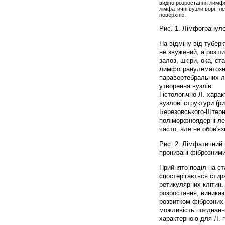
видно розростання лимфог
лімфатичні вузли воріт л
поверхню.
Рис. 1. Лімфогранул
На відміну від тубер
не звужений, а розши
залоз, шкіри, ока, ст
лимфогранулематозна
паравертебральних лі
утворення вузлів.
Гістологічно Л. хар
вузлові структури (ри
Березовського-Штернб
поліморфноядерні лей
часто, але не обов'яз
Рис. 2. Лімфатичний 
пронизані фіброзними
Прийнято поділ на ст
спостерігається сти
ретикулярних клітин.
розростання, виникаю
розвитком фіброзних 
можливість поєднання
характерною для Л. г