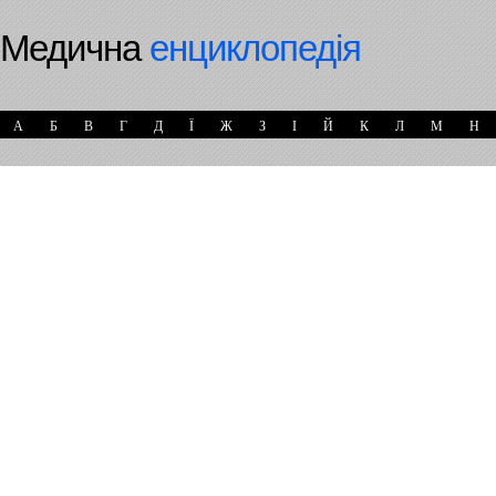
Медична
енциклопедія
А
Б
В
Г
Д
Ї
Ж
З
І
Й
К
Л
М
Н