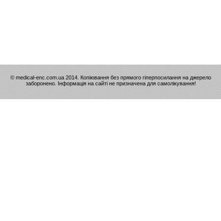
© medical-enc.com.ua 2014. Копіювання без прямого гіперпосилання на джерело
заборонено. Інформація на сайті не призначена для самолікування!