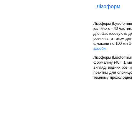
Лізоформ
Лізоформ (Lysoformiu
калійного - 40 части
дію. Застосовують дл
розчинів, а також дл
флакони по 100 мл З
засоби
.
Лізоформ (Lisoformium
формаліну (40 ч.), ми
вигляді водних розчин
практиці для спринцю
темному прохолодному