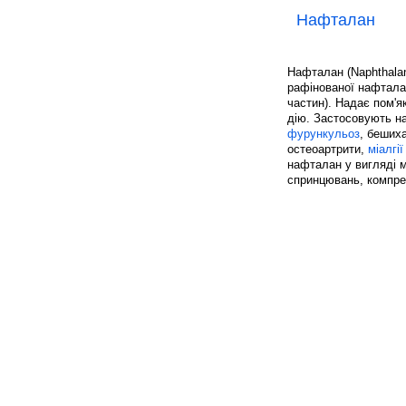
Нафталан
Нафталан (Naphthalan
рафінованої нафталан
частин). Надає пом'я
дію. Застосовують н
фурункульоз
, бешиха
остеоартрити,
міалгії
нафталан у вигляді м
спринцювань, компрес