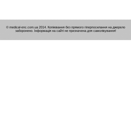
© medical-enc.com.ua 2014. Копіювання без прямого гіперпосилання на джерело
заборонено. Інформація на сайті не призначена для самолікування!