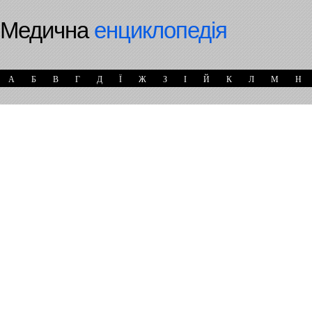
Медична
енциклопедія
А
Б
В
Г
Д
Ї
Ж
З
І
Й
К
Л
М
Н