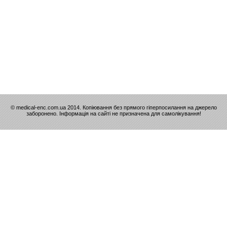
© medical-enc.com.ua 2014. Копіювання без прямого гіперпосилання на джерело
заборонено. Інформація на сайті не призначена для самолікування!