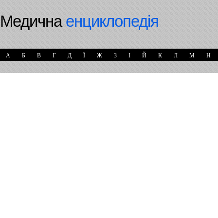
Медична
енциклопедія
А
Б
В
Г
Д
Ї
Ж
З
І
Й
К
Л
М
Н