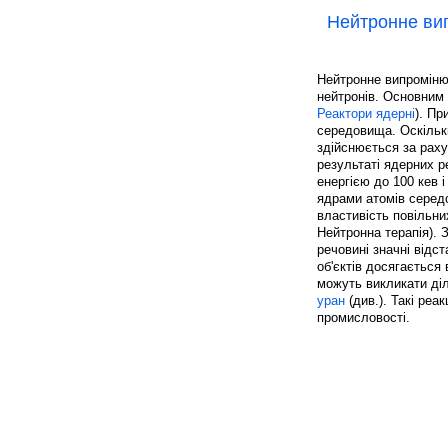
Нейтронне ви
Нейтронне випромінюв
нейтронів. Основним 
Реактори ядерні
). Пр
середовища. Оскільк
здійснюється за раху
результаті ядерних ре
енергією до 100 кев 
ядрами атомів середо
властивість повільни
Нейтронна терапія). 
речовині значні відст
об'єктів досягається 
можуть викликати ді
уран
(див.). Такі реа
промисловості.