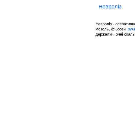
Невроліз
Невроліз - оперативн
мозоль, фіброзні
руб
держалки, очні скальп