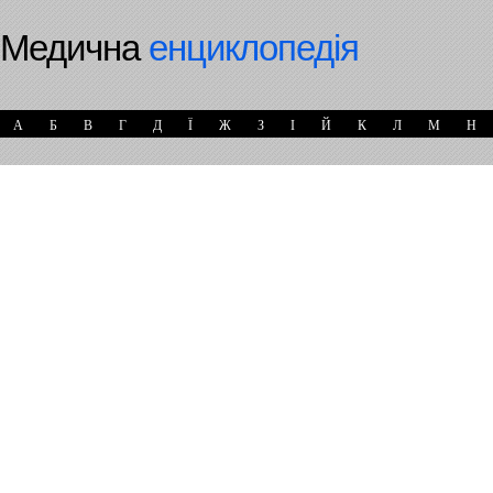
Медична
енциклопедія
А
Б
В
Г
Д
Ї
Ж
З
І
Й
К
Л
М
Н