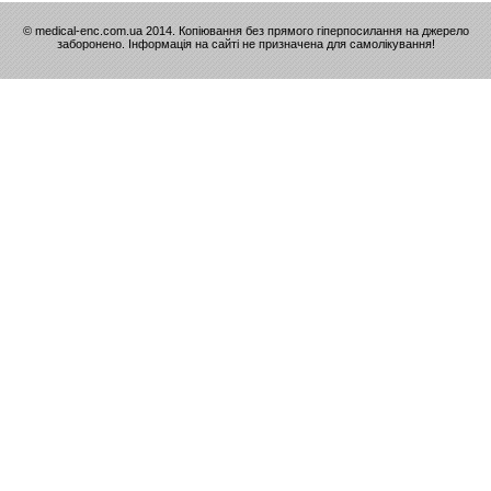
© medical-enc.com.ua 2014. Копіювання без прямого гіперпосилання на джерело
заборонено. Інформація на сайті не призначена для самолікування!