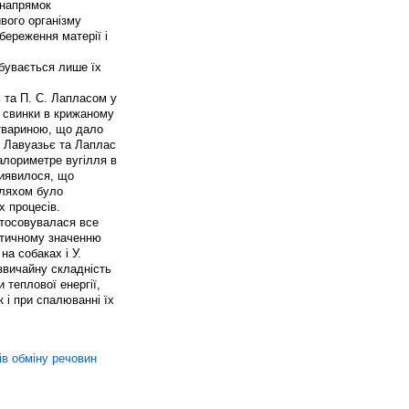
 напрямок
вого організму
береження матерії і
дбувається лише їх
 та П. С. Лапласом у
ї свинки в крижаному
твариною, що дало
м Лавуазьє та Лаплас
калориметре вугілля в
Виявилося, що
шляхом було
х процесів.
стосовувалася все
ретичному значенню
на собаках і У.
звичайну складність
 теплової енергії,
 і при спалюванні їх
сів обміну речовин