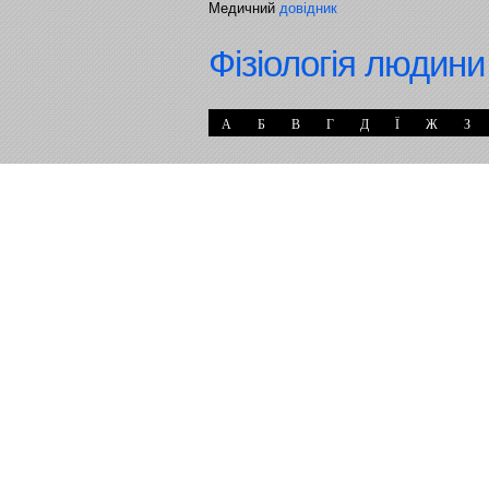
Медичний
довідник
Фізіологія людини
А
Б
В
Г
Д
Ї
Ж
З