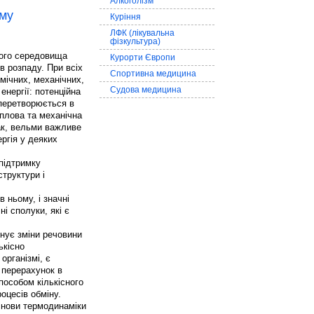
Алкоголізм
зму
Куріння
ЛФК (лікувальна
фізкультура)
ього середовища
Курорти Європи
ів розпаду. При всіх
Спортивна медицина
імічних, механічних,
Судова медицина
енергії: потенційна
 перетворюється в
еплова та механічна
нак, вельми важливе
ергія у деяких
 підтримку
структури і
 ньому, і значні
ні сполуки, які є
снує зміни речовини
ькісно
організмі, є
і перерахунок в
пособом кількісного
оцесів обміну.
основи термодинаміки