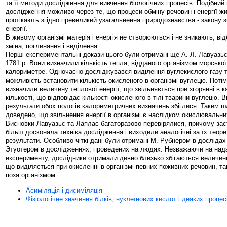
та її методи дослідження для вивчення біологічних процесів. Подібний
дослідження можливо через те, що процеси обміну речовин і енергії жи
протікають згідно превеликий узагальнення природознавства - закону з
енергії.
В живому організмі матерія і енергія не створюються і не зникають, ві
зміна, поглинання і виділення.
Перші експериментальні докази цього були отримані ще A. Л. Лавуазьє
1781 р. Вони визначили кількість тепла, відданого організмом морсько
калориметре. Одночасно досліджувався виділення вуглекислого газу 
можливість встановити кількість окисленого в організмі вуглецю. Поті
визначили величину теплової енергії, що звільняється при згорянні в 
кількості, що відповідає кількості окисленого в тілі тварини вуглецю. 
результати обох пологів калориметричних визначень збіглися. Таким 
доведено, що звільнення енергії в організмі є наслідком окислювальни
Висновки Лавуазьє та Лаплас багаторазово перевірялися, причому за
більш досконала техніка дослідження і виходили аналогічні за їх тео
результати. Особливо чіткі дані були отримані М. Рубнером в дослідах 
Этуотером в дослідженнях, проведених на людях. Незважаючи на над
експерименту, дослідники отримали дивно близько збігаються величини
що виділяється при окисленні в організмі певних поживних речовин, так
поза організмом.
Асиміляція і дисиміляція
Фізіологічне значення білків, нуклеїнових кислот і деяких проце