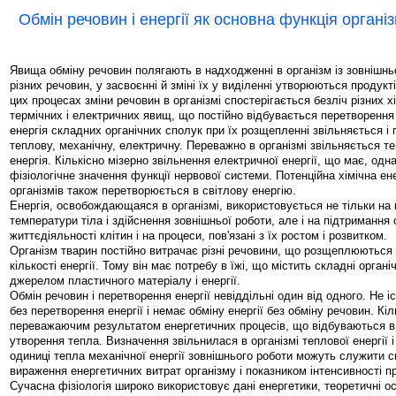
Обмін речовин і енергії як основна функція органі
Явища обміну речовин полягають в надходженні в організм із зовнішн
різних речовин, у засвоєнні й зміні їх у виділенні утворюються продукт
цих процесах зміни речовин в організмі спостерігається безліч різних х
термічних і електричних явищ, що постійно відбувається перетворення 
енергія складних органічних сполук при їх розщепленні звільняється і
теплову, механічну, електричну. Переважно в організмі звільняється т
енергія. Кількісно мізерно звільнення електричної енергії, що має, од
фізіологічне значення функції нервової системи. Потенційна хімічна ен
організмів також перетворюється в світлову енергію.
Енергія, освобождающаяся в організмі, використовується не тільки на
температури тіла і здійснення зовнішньої роботи, але і на підтримання 
життєдіяльності клітин і на процеси, пов'язані з їх ростом і розвитком.
Організм тварин постійно витрачає різні речовини, що розщеплюються в
кількості енергії. Тому він має потребу в їжі, що містить складні органіч
джерелом пластичного матеріалу і енергії.
Обмін речовин і перетворення енергії невіддільні один від одного. Не і
без перетворення енергії і немає обміну енергії без обміну речовин. Кіл
переважаючим результатом енергетичних процесів, що відбуваються в 
утворення тепла. Визначення звільнилася в організмі теплової енергії 
одиниці тепла механічної енергії зовнішнього роботи можуть служити с
вираження енергетичних витрат організму і показником інтенсивності пр
Сучасна фізіологія широко використовує дані енергетики, теоретичні 