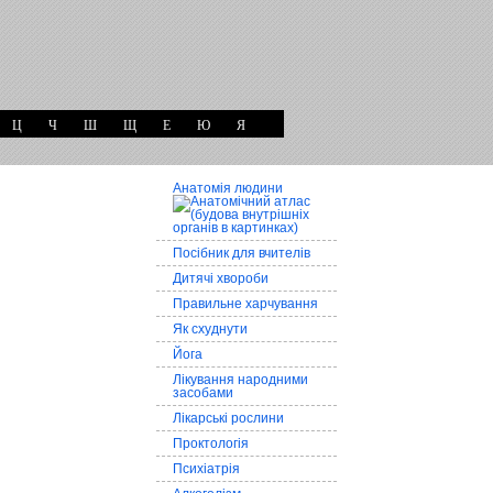
Ц
Ч
Ш
Щ
Е
Ю
Я
Анатомія людини
Посібник для вчителів
Дитячі хвороби
Правильне харчування
Як схуднути
Йога
Лікування народними
засобами
Лікарські рослини
Проктологія
Психіатрія