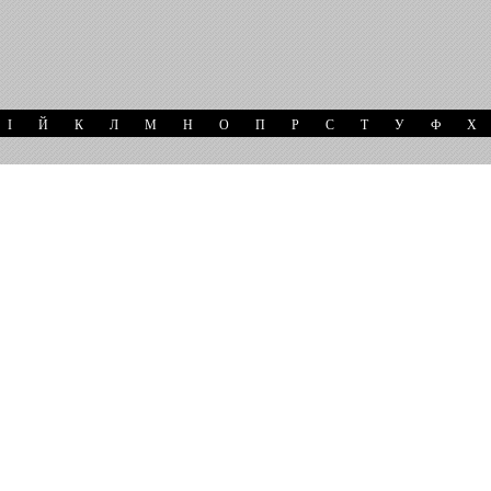
І
Й
К
Л
М
Н
О
П
Р
С
Т
У
Ф
Х