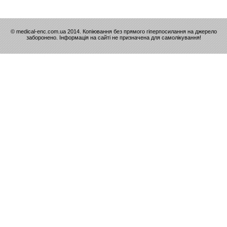
© medical-enc.com.ua 2014. Копіювання без прямого гіперпосилання на джерело
заборонено. Інформація на сайті не призначена для самолікування!