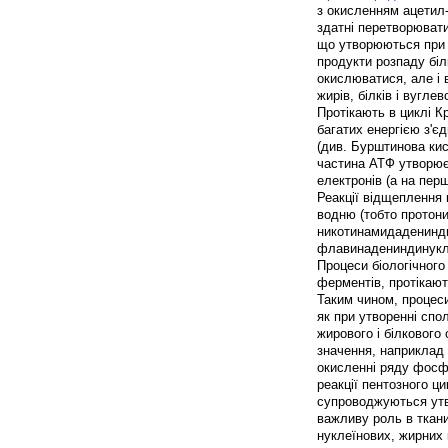
з окисленням ацетил-
здатні перетворювати
що утворюються при р
продукти розпаду білк
окислюватися, але і 
жирів, білків і вуглев
Протікають в циклі К
багатих енергією з'є
(див. Бурштинова ки
частина АТФ утворює
електронів (а на пер
Реакції відщеплення
водню (тобто протон
никотинамидаденинд
флавинадениндинукле
Процеси біологічного
ферментів, протікают
Таким чином, процеси
як при утворенні спол
жирового і білкового
значення, наприклад 
окисленні ряду фосф
реакції пентозного ц
супроводжуються утв
важливу роль в ткани
нуклеїнових, жирних