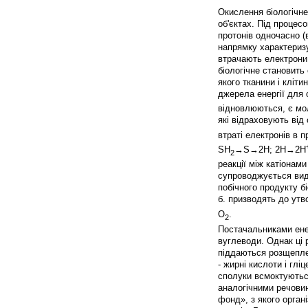
Окислення біологічне
об'єктах. Під процес
протонів одночасно (
напрямку характериз
втрачають електрони
біологічне становить 
якого тканини і кліти
джерела енергії для 
відновлюються, є мо
які відраховують від
втраті електронів в 
SH
→S→2H; 2Н→2H
2
реакції між катіонам
супроводжується виділ
побічного продукту б
б. призводять до утв
O
.
2
Постачальниками енер
вуглеводи. Однак ці
піддаються розщеплен
- жирні кислоти і глі
сполуки всмоктуються
аналогічними речовин
фонд», з якого орган