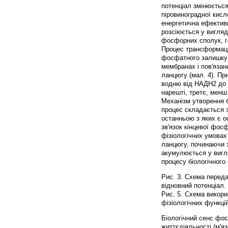
потенціал змінюється
піровиноградної кис
енергетична ефективн
розсіюється у вигляд
фосфорних сполук, 
Процес трансформації 
фосфатного залишку 
мембранах і пов'яза
ланцюгу (мал. 4). П
водню від НАДН2 до Ф
нарешті, третє, менш
Механізм утворення б
процес складається з
останньою з яких є о
зв'язок кінцевої фос
фізіологічних умовах
ланцюгу, починаючи з
акумулюється у вигля
процесу біологічного
Рис. 3. Схема переда
відновний потенціал.
Рис. 5. Схема викори
фізіологічних функцій
Біологічний сенс фос
життєдіяльності (м'я