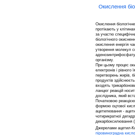
Окислення біо
Окислення біологічне 
протікають у клітина
за участю специфіч
біологічного окиснен
окислення енергія ча
утворення молекул 
аденозинтрифосфату -
організму.
При цьому процес оки
електронів і рівного
перетворень жирів, бі
продуктів здійснюєть
входять трикарбоновы
ланцюг реакцій носит
дослідника, який вст
Початковою реакцією
формою оцтової кисл
ацетилювання - ацети
чотирикратної дегидр
декарбоксилювання 
Джерелами ацетил-Ко
піровиноградна кисл