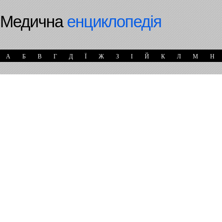
Медична
енциклопедія
А
Б
В
Г
Д
Ї
Ж
З
І
Й
К
Л
М
Н