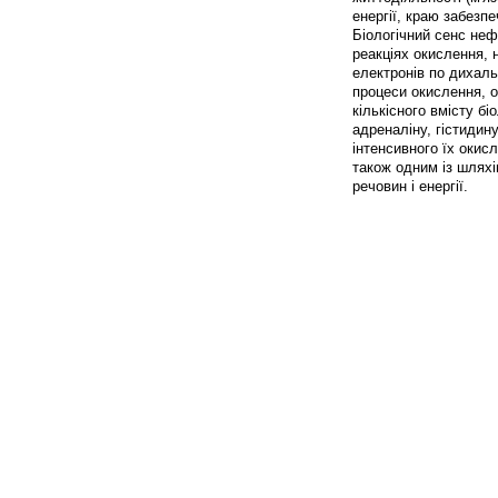
енергії, краю забезп
Біологічний сенс не
реакціях окислення, 
електронів по дихал
процеси окислення, о
кількісного вмісту бі
адреналіну, гістидину
інтенсивного їх оки
також одним із шляхі
речовин і енергії.