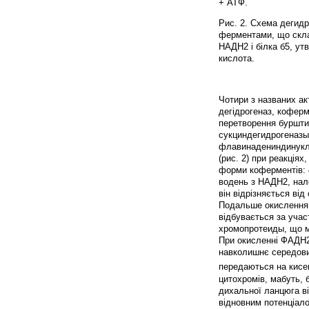
+ АТФ.
Рис. 2. Схема дегид
ферментами, що склад
НАДН2 і білка б5, ут
кислота.
Чотири з названих а
дегідрогеназ, кофер
перетворення буршти
сукциндегидрогеназы
флавинадениндинуклео
(рис. 2) при реакція
форми коферментів: 
водень з НАДН2, нал
він відрізняється ві
Подальше окислення 
відбувається за учас
хромопротеиды, що м
При окисленні ФАДН2
навколишнє середовищ
передаються на кисе
цитохромів, мабуть, 
дихальної ланцюга в
відновним потенціало