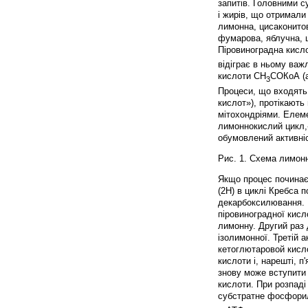
запитів. Головними с
і жирів, що отримали
лимонна, цисаконито
фумарова, яблучна, 
Піровиноградна кисл
відіграє в ньому важ
кислоти СН
СОКоА (а
3
Процеси, що входять
кислот»), протікають
мітохондріями. Елем
лимоннокислий цикл,-
обумовлений активніс
Рис. 1. Схема лимон
Якщо процес починає
(2Н) в циклі Кребса 
декарбоксилювання. П
піровиноградної кисл
лимонну. Другий раз 
ізолимонної. Третій 
кетоглютаровой кисло
кислоти і, нарешті, 
знову може вступити 
кислоти. При розпаді
субстратне фосфори