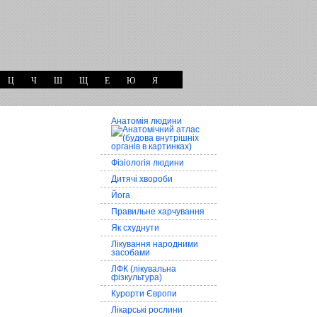
Ц
Ч
Ш
Щ
Е
Ю
Я
Анатомія людини
Фізіологія людини
Дитячі хвороби
Йога
Правильне харчування
Як схуднути
Лікування народними
засобами
ЛФК (лікувальна
фізкультура)
Курорти Європи
Лікарські рослини