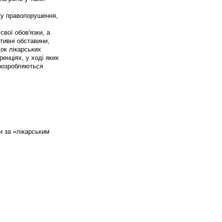
ку правопорушення,
вої обов'язки, а
тивні обставини,
док лікарських
енціях, у ході яких
 розробляються
и за «лікарським