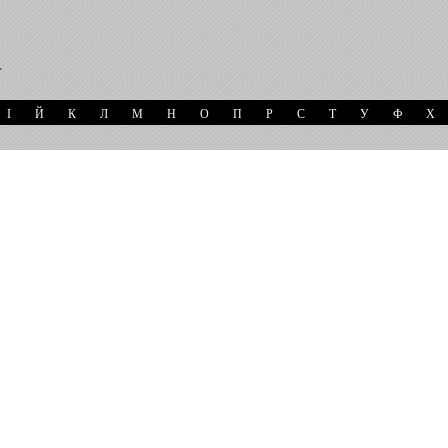
І
Й
К
Л
М
Н
О
П
Р
С
Т
У
Ф
Х