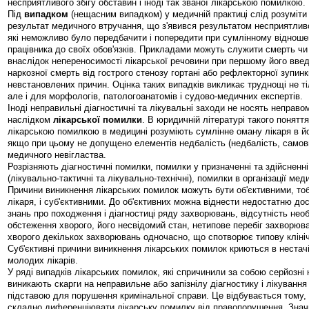
несприятливого збігу обставин і іноді так званої лікарською помилкою.
Під
випадком
(нещасним випадком) у медичній практиці слід розуміти
результат медичного втручання, що з'явився результатом несприятливо
які неможливо було передбачити і попередити при сумлінному відноше
працівника до своїх обов'язків. Прикладами можуть служити смерть чи
внаслідок непереносимості лікарської речовини при першому його введ
наркозної смерть від гострого стенозу гортані або рефлекторної зупинк
невстановлених причин. Оцінка таких випадків викликає труднощі не тіл
але і для морфологів, патологоанатомів і судово-медичних експертів.
Іноді неправильні діагностичні та лікувальні заходи не носять неправом
наслідком
лікарської помилки
. В юридичній літературі такого понятт
лікарською помилкою в медицині розуміють сумлінне оману лікаря в йо
якщо при цьому не допущено елементів недбалість (недбалість, самов
медичного невігластва.
Розрізняють діагностичні помилки, помилки у призначенні та здійсненні
(лікувально-тактичні та лікувально-технічні), помилки в організації мед
Причини виникнення лікарських помилок можуть бути об'єктивними, то
лікаря, і суб'єктивними. До об'єктивних можна віднести недостатню до
знань про походження і діагностиці ряду захворювань, відсутність нео
обстеження хворого, його несвідомий стан, нетипове перебіг захворюва
хворого декількох захворювань одночасно, що спотворює типову клініч
Суб'єктивні причини виникнення лікарських помилок криються в нестачі
молодих лікарів.
У ряді випадків лікарських помилок, які спричинили за собою серйозні 
виникають скарги на неправильне або запізнілу діагностику і лікування
підставою для порушення кримінальної справи. Це відбувається тому,
складно диференціювати лікарську помилку від правопорушення. Значн