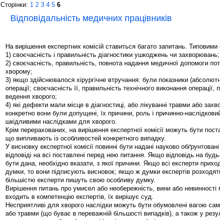
Сторінки:
1
2
3
4
5
6
Відповідальність медичних працівників
На вирішення експертних комісій ставиться багато запитань. Типовими 
1) своєчасність і правильність діагностики ушкоджень чи захворювань;
2) своєчасність, правильність, повнота надання медичної допомоги по
хворому;
3) якщо здійснювалося хірургічне втручання: були показники (абсолютні
операції; своєчасність її, правильність технічного виконання операції, 
ведення хворого;
4) які дефекти мали місце в діагностиці, або лікуванні травми або зах
конкретно вони були допущені, їх причини, роль і причинно-наслідковий 
шкідливими наслідками для хворого.
Крім перерахованих, на вирішення експертної комісії можуть бути поста
що випливають із особливостей конкретного випадку.
У висновку експертної комісії повинні бути надані науково обґрунтовані
відповіді на всі поставлені перед нею питання. Якщо відповідь на буд
бути дана, необхідно вказати, з якої причини. Якщо всі експерти прихо
думки, то вони підписують висновок; якщо ж думки експертів розходять
більшістю експерти пишуть свою особливу думку.
Вирішення питань про умисел або необережність, вини або невинності 
входить в компетенцію експертів, їх вирішує суд.
Несприятливі для хворого наслідки можуть бути обумовлені вагою са
або травми (що буває в переважній більшості випадків), а також у резу