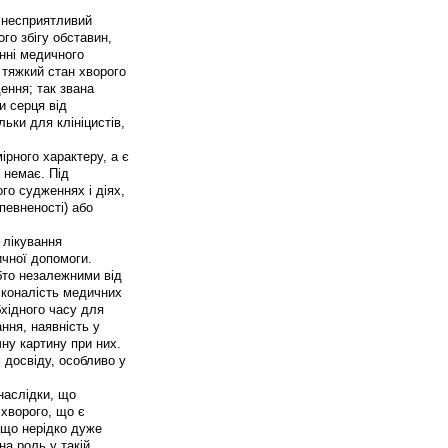
 несприятливий
го збігу обставин,
нні медичного
 тяжкий стан хворого
ення; так звана
и серця від
ьки для клініцистів,
ірного характеру, а є
я немає. Під
го судженнях і діях,
певненості) або
 лікування
ичної допомоги.
бто незалежними від
сконалість медичних
бхідного часу для
ння, наявність у
ну картину при них.
 досвіду, особливо у
наслідки, що
 хворого, що є
 що нерідко дуже
а роль у такій