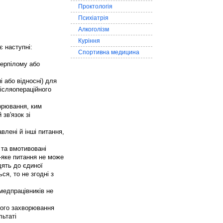
Проктологія
Психіатрія
Алкоголізм
Куріння
є наступні:
Спортивна медицина
терпілому або
 або відносні) для
післяопераційного
ворювання, ким
зв'язок зі
влені й інші питання,
 та вмотивовані
ь-яке питання не може
дять до єдиної
ся, то не згодні з
медпрацівників не
мого захворювання
льтаті