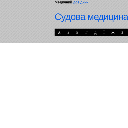
Медичний
довідник
Судова медицина
А
Б
В
Г
Д
Ї
Ж
З