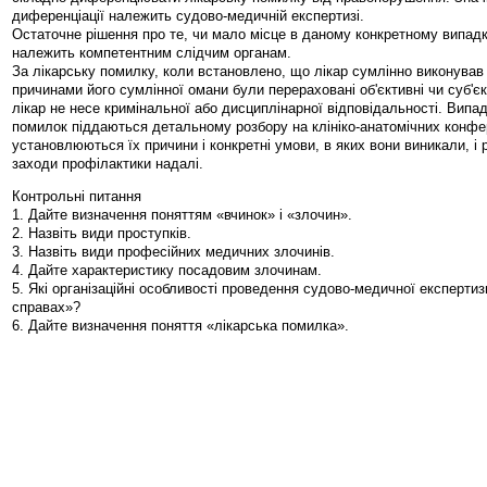
диференціації належить судово-медичній експертизі.
Остаточне рішення про те, чи мало місце в даному конкретному випад
належить компетентним слідчим органам.
За лікарську помилку, коли встановлено, що лікар сумлінно виконував с
причинами його сумлінної омани були перераховані об'єктивні чи суб'єк
лікар не несе кримінальної або дисциплінарної відповідальності. Випа
помилок піддаються детальному розбору на клініко-анатомічних конфер
установлюються їх причини і конкретні умови, в яких вони виникали, і
заходи профілактики надалі.
Контрольні питання
1. Дайте визначення поняттям «вчинок» і «злочин».
2. Назвіть види проступків.
3. Назвіть види професійних медичних злочинів.
4. Дайте характеристику посадовим злочинам.
5. Які організаційні особливості проведення судово-медичної експертиз
справах»?
6. Дайте визначення поняття «лікарська помилка».