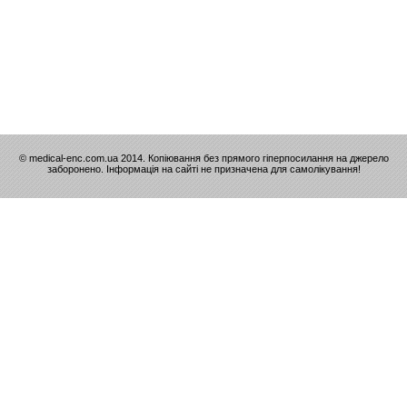
© medical-enc.com.ua 2014. Копіювання без прямого гіперпосилання на джерело
заборонено. Інформація на сайті не призначена для самолікування!