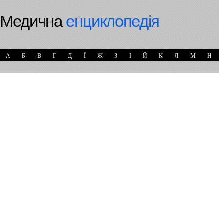
Медична
енциклопедія
А
Б
В
Г
Д
Ї
Ж
З
І
Й
К
Л
М
Н