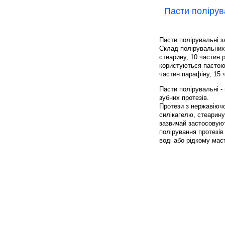
Пасти полірув
Пасти полірувальні 
Склад полірувальних
стеарину, 10 частин 
користуються пастою 
частин парафіну, 15 ч
Пасти полірувальні -
зубних протезів.
Протези з нержавіючо
силікагелю, стеарину
зазвичай застосовуют
полірування протезів
воді або рідкому мас