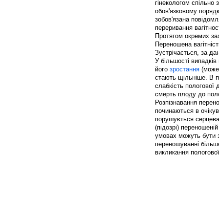
гінекологом спільно 
обов'язковому порядк
зобов'язана повідом
переривання вагітнос
Протягом окремих зах
Переношена вагітніст
Зустрічається, за дан
У більшості випадків 
його
зростання
(може 
стають щільніше. В 
слабкість пологової д
смерть плоду до поло
Розпізнавання перено
починаються в очікув
порушується серцева
(підозрі) переношеній
умовах можуть бути з
переношуванні більш
викликання пологової