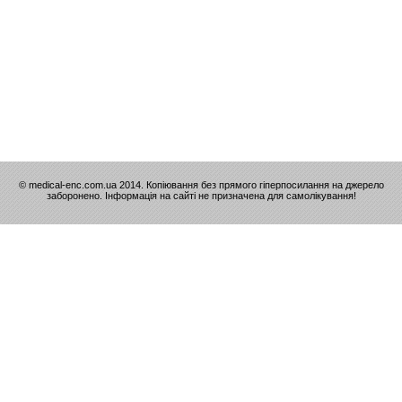
© medical-enc.com.ua 2014. Копіювання без прямого гіперпосилання на джерело
заборонено. Інформація на сайті не призначена для самолікування!