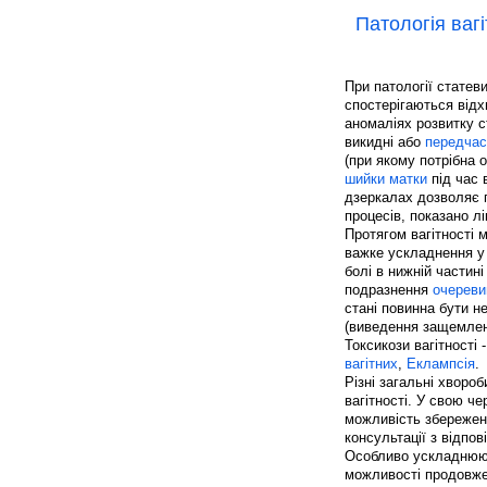
Патологія вагі
При патології статеви
спостерігаються відх
аномаліях розвитку с
викидні або
передчас
(при якому потрібна 
шийки матки
під час 
дзеркалах дозволяє п
процесів, показано л
Протягом вагітності
важке ускладнення у
болі в нижній частин
подразнення
очереви
стані повинна бути н
(виведення защемлено
Токсикози вагітності 
вагітних
,
Еклампсія
.
Різні загальні хвороб
вагітності. У свою ч
можливість збережен
консультації з відпо
Особливо ускладнюют
можливості продовже