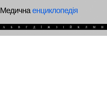
Медична
енциклопедія
А
Б
В
Г
Д
Ї
Ж
З
І
Й
К
Л
М
Н