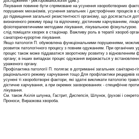
дослідження - ректороманоскопія (див.).
Лікування повинне бути спрямоване на усунення хвороботворних факто
порушених механізмів, усунення запальних і дистрофічних процесів в 
до підвищення загальної резистентності організму, що досягається д
визначеного режиму праці та відпочинку, дієтичним харчуванням, ліка
фізіотерапевтичними методами лікування, лікувальною фізкультурою. 
слід поміщати хворих в стаціонар. Важливу роль в терапії хвороб орган
санаторно-курортне лікування.
Якщо патологія П. обумовлена функціональними порушеннями, можлив
розвиток патологічного процесу з повним одужанням. При органічних у
процес також може піддаватися зворотному розвитку з відновленням 
органу; в інших випадках процес одужання виражається у встановленні
ураженого органу.
Профілактика патології П. полягає в дотриманні загальних санітарно-гі
раціонального режиму харчування тощо Для профілактики рецидивів хв
усунені ті хвороботворні фактори, які здатні викликати патологію трав
дієтичне харчування, а при окремих захворюваннях - специфічне прот
лікування.
См. також Ахілія шлунка, Гастрит, Диспепсія, Шлунок, (рухові і секрето
Проноси, Виразкова хвороба.