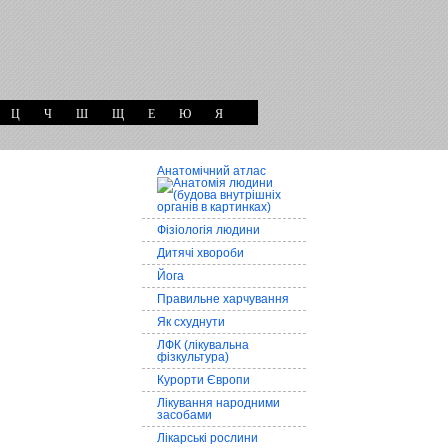
Ц
Ч
Ш
Щ
Е
Ю
Я
Анатомічний атлас
Фізіологія людини
Дитячі хвороби
Йога
Правильне харчування
Як схуднути
ЛФК (лікувальна
фізкультура)
Курорти Європи
Лікування народними
засобами
Лікарські рослини