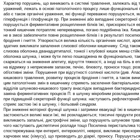
Характер порушень, що виникають в системі травлення, залежать від т
уражений, лежать в основі патологічного процесу лише функціональні 
або є також органічні ураження, які функції переважно порушуються, м
гіперфункція і гіпофункція пр. При зниженні або випаданні секреторної
порушується ферментативне розщеплення білків їжі, прискорюється ева
тонкий кишечник потрапляє непереварена, погано подрібнена їжа. Киш
не в змозі забезпечити повне розщеплення білків і в результаті посил
бродіння і гниття. Утворюється велика кількість органічних кислот, ар
здатних викликати запалення слизової оболонки кишечнику. Слід тако
слизова оболонка дванадцятипалої, тонкої і клубової кишок менш стійк
оболонка шлунка, і може бути легко пошкоджена як функціонально, так 
скаржаться на зниження апетиту, відчуття тяжкості, а іноді на біль в еп
на відрижку з неприємним запахом, печію, блювоту, проноси тощо; роз
об'єктивні зміни. Порушення при відсутності соляної кислоти (див. Anac
кишкового травлення, розвитку процесів бродіння і гниття, а також вини
цим патологічних змін в кишечнику сприяють заселення бактеріально
відділів шлунково-кишкового тракту внаслідок випадання бактерицидно
заміна ферментативних процесів П. в шлунку мікробним розкладанням ї
при підвищеній секреторній функції шлунка: наступають рефлекторний
сприяє застою їжі в шлунку, і больовий синдром.
При зниженні моторної функції шлунка і затримки евакуації їжі в кишеч
застоюються великі маси їжі, які розкладаються; токсичні продукти р
викликають запальні, дистрофічні зміни, що порушують шлункове трав
чого наступають диспептичні розлади тощо Посилена перистальтика т
спостережувана при ентериті, ентероколіті, неврозі, викликає прискор
харчових мас (хімусу), що призводить до діареї, проносу. Порушуєтьс