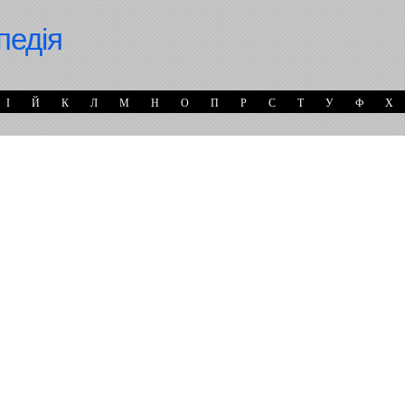
педія
І
Й
К
Л
М
Н
О
П
Р
С
Т
У
Ф
Х