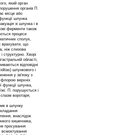
ого, який орган
порушення органів П.
ає місце або
 функції шлунка
куація зі шлунка і в
кові ферменти також
юються процеси
оматичних сполук,
ж врахувати, що
а, ніж слизова
і структурно. Хворі
ігастральній області,
виваються відповідні
iditas) шлункового і
кнення у зв'язку з
ю флорою верхніх
ї функції шлунка,
жі. П. порушується і
 спазм воротаря,
ник в шлунку
озкладання
лення, внаслідок
онкого кишечника,
ене просування
я всмоктування