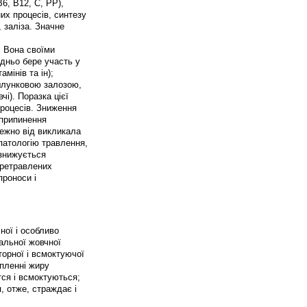
В6, В12, С, РР),
их процесів, синтезу
 заліза. Значне
. Вона своїми
едньо бере участь у
мінів та ін);
шлунковою залозою,
і). Поразка цієї
роцесів. Зниження
 припинення
ежно від викликала
 патологію травлення,
 знижується
еретравлених
проноси і
ної і особливо
гальної жовчної
торної і всмоктуючої
пленні жиру
тся і всмоктуються;
 отже, страждає і