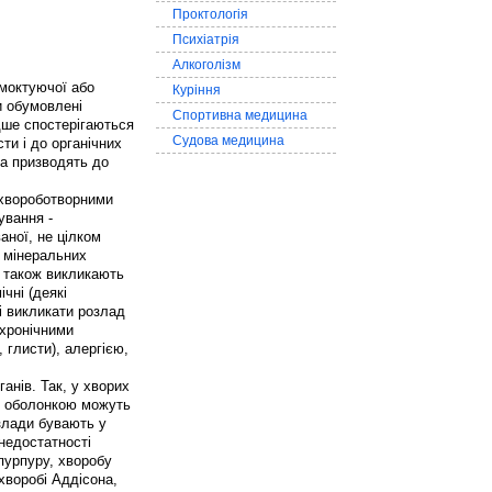
Проктологія
Психіатрія
Алкоголізм
смоктуючої або
Куріння
и обумовлені
Спортивна медицина
дше спостерігаються
Судова медицина
ти і до органічних
ка призводять до
 хвороботворними
ування -
аної, не цілком
, мінеральних
м також викликають
чні (деякі
і викликати розлад
 хронічними
, глисти), алергією,
анів. Так, у хворих
ю оболонкою можуть
озлади бувають у
недостатності
 пурпуру, хворобу
 хворобі Аддісона,