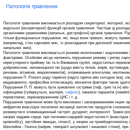
Патологія травлення
Патологія травлення викликається розладом секреторної, моторної, в
видільної (екскреторної) функцій органів травлення. Частіше ці розлад
органічними ураженнями (запальні, дистрофічні) органів травлення. Рі
тільки функціональні порушення, які, якщо вони тривалі, можуть привес
(наприклад, стаз харчових мас, їх розкладання при дискінезії кишечни
запальних змін).
Патологія травлення викликається різними екзогенними і ендогенними
факторами. Особливе місце належить порушенню режиму і ритму харч
нерегулярного прийому їжі та ін Вживання грубої, недостатньо пережов
доброякісною, неповноцінної їжі (щодо вмісту білків, жирів, вуглеводів
речовин, вітамінів, мікроелементів), зловживання алкоголем, нікотино
порушення П. Різного роду термічні (надто гаряча або холодна їжа), хімі
медикаменти, професійна інтоксикація), механічні фактори також здатн
Порушення П. П. можуть бути зумовлені гострими (тиф, грип та ін) або
інфекціями (туберкульоз, малярія,
сифіліс
), інвазією паразитів (лямблії
перевтомою, перенапруженням ЦНС і т. д.
Порушення травлення може бути викликано і захворюваннями інших орг
нефритом внаслідок посиленої екскреції азотистих продуктів слизово
розвинутися элиминационный гастрит, дуоденіт, ентероколіт. Травні р
хворих вадами серця, при легенево-серцевій недостатності (внаслідок 
кровообігу), застійних явищах, гіпоксії, у хворих на тромбоцитопенічну
Шенлейна - Геноха (набряк, геморагії шлункової і кишкової стінки), при