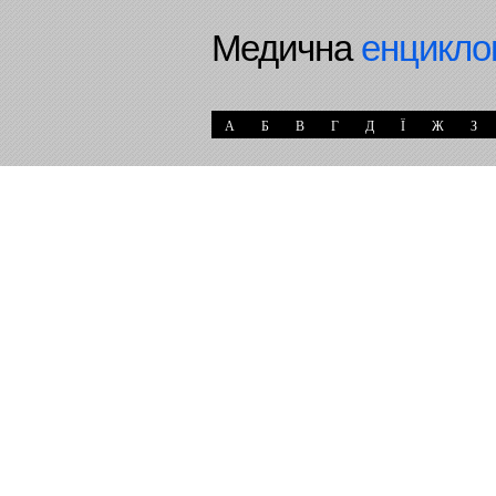
Медична
енцикло
А
Б
В
Г
Д
Ї
Ж
З