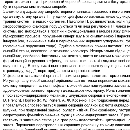
тиреотоксикозі і т. д. При розсіяній червоній вовчанці зміни з боку орг
бути першими симптомами хвороби.
Залежно від характеру хвороботворного чинника, тривалості його вплив
організму, стану органів П., у одних цей фактор викликає лише функці
травній системі, в інших - органічні. Патологія П. розвивається, коли п
хвороботворних факторів порушуються ті чи інші регулюючі П. ланки н
систем, що знаходяться в постійній функціональної взаємозв'язку (змін
підкоркових процесів, порушення синергізму між симпатичною і парас
іннервацією, виникнення змін в периферичних нервових утвореннях, ф
гормональні порушення тощо). Однією з можливих причин патології тр
емоційні стани, особливо негативного характеру. Ненормально підвищ
емоційних, особливо гіпоталамічних центрів, часто не маючи можливост
формі емоційно-рухового ефекту, поширюється на такі гладком'язові осв
шлунок і т. д. В результаті цього розвиваються спочатку функціональн
стравоходу, кардії, воротаря), а потім а органічні зміни.
У фізіології та патології органів П. важлива роль належить гормональн
Регуляція шлункової секреції здійснюється не тільки нервовими механі
систему «передня частка гіпофіза - кірковий шар надниркових залоз» 
адренокортикотропного гормону і дезоксикортикостерону. Роль і значен
гіпофізарно-надниркового механізму шлункової секреції в експерименті
D. French), Портер (R. W. Porter), А. Ф. Косенко. При подразненні перед
гіпоталамуса спостерігається рання секреція соляної кислоти обклад
шлунка, при подразненні задньої області - пізня. При хронічному гастр
секреторною функцією знижена функція кори надниркових залоз. У роз
гастриту із зниженою секрецією грає роль недостатність щитовидної і
залоз. Порушення перетравлення харчових речовин у тонкому кишечник
просування (хронічний ентерит, ентероколіт) обумовлене розладом регу