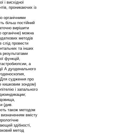
ої і висхідної
тів, проникаючих із
бо органічними
ть більш постійний
таточно вирішити
о органічне) можна
одаткових методів
в слід провести
ентальних та інших
а результатами
ої функцій,
 гастробиопсии, а
ції А дуоденального
дуоденоскопия,
. Для судження про
те кишковим зондом)
пітелію і запального
адиоиндикации;
едовища,
и (див.
ають також методом
 визначенням вмісту
прологічне
ающей здібності,
язковий метод