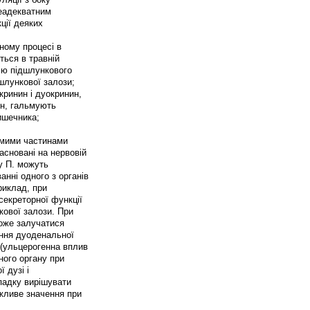
неадекватним
ції деяких
ному процесі в
ться в травній
цію підшлункового
шлункової залози;
кринин і дуокринин,
он, гальмують
ишечника;
емими частинами
асновані на нервовій
ну П. можуть
анні одного з органів
риклад, при
секреторної функції
кової залози. При
може залучатися
ення дуоденальної
 (ульцерогенна вплив
ного органу при
 дузі і
падку вирішувати
ажливе значення при