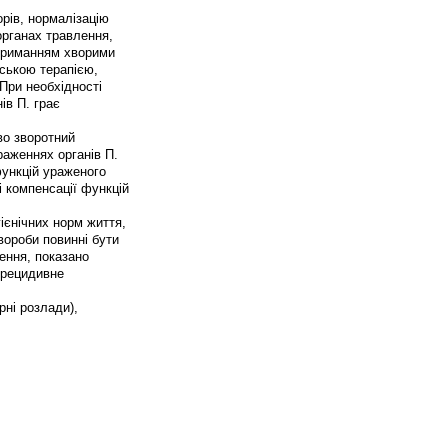
рів, нормалізацію
органах травлення,
отриманням хворими
рською терапією,
При необхідності
ів П. грає
о зворотний
раженнях органів П.
функцій ураженого
 компенсації функцій
гієнічних норм життя,
ороби повинні бути
лення, показано
ирецидивне
рні розлади),