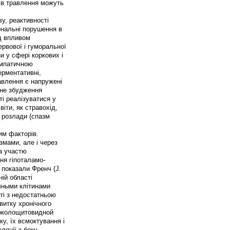
анів травлення можуть
у, реактивності
ональні порушення в
ід впливом
ервової і гуморальної
и у сфері коркових і
импатичною
ерментативні,
авлення є напружені
ене збудження
і реалізуватися у
іти, як стравохід,
і розлади (спазм
им факторів.
змами, але і через
за участю
ня гіпоталамо-
 показали Френч (J.
ній області
очными клітинами
иті з недостатньою
витку хронічного
 околощитовидной
у, їх всмоктування і
ляції з боку