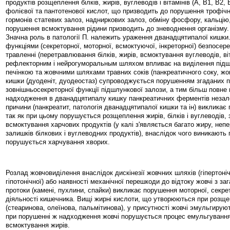
продуктів розщеплення білків, жирів, вуглеводів і вітамінів (А, В1, В2, 
фолієвої та пантотенової кислот, що призводить до порушення трофічн
гормонів статевих залоз, надниркових залоз, обміну фосфору, кальцію,
порушення всмоктування рідини призводить до зневоднення організму.
Значна роль в патології П. належить ураження дванадцятипалої кишки
функціями (секреторної, моторної, всмоктуючої, інкреторної) безпосер
травленні (перетравлювання білків, жирів, всмоктування вуглеводів, віта
рефлекторним і нейрогуморальным шляхом впливає на виділення під
печінкою та жовчними шляхами травних соків (панкреатичного соку, жовч
кишки (дуоденіт, дуодеостаз) супроводжується порушенням згаданих п
зовнішньосекреторної функції підшлункової залози, а тим більш повне
надходження в дванадцятипалу кишку панкреатичних ферментів незал
причини (панкреатит, патологія дванадцятипалої кишки та ін) викликає
так як при цьому порушується розщеплення жирів, білків і вуглеводів,
всмоктування харчових продуктів (у калі з'являється багато жиру, неп
залишків білкових і вуглеводних продуктів), внаслідок чого виникають 
порушується харчування хворих.
Розлад жовчовиділення внаслідок дискінезії жовчних шляхів (гіпертоніч
гіпотонічної) або наявності механічної перешкоди до відтоку жовчі з за
протоки (камені, пухлини, спайки) викликає порушення моторної, секре
діяльності кишечника. Вищі жирні кислоти, що утворюються при розще
(стеаринова, олеїнова, пальмітинова), у присутності жовчі эмульгирую
при порушенні ж надходження жовчі порушується процес емульгування,
всмоктування жирів.