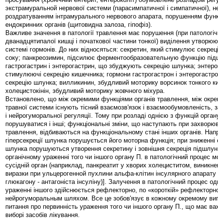
экстрамуральной нервової системи (парасимпатичної і симпатичної), 
роздратуванням інтрамурального нервового апарата, порушенням функ
ендокринних органів (щитовидна залоза, гіпофіз).
Важливе значення в патології травлення має порушення (при патологіч
дванадцятипалої кишці і початкової частини тонкої) виділення утворюю
системі гормонів. До них відносяться: секретин, який стимулює секре
соку; панкреозимин, підсилює ферментообразовательную функцію під
гастрогастрин і энтерогастрин, що збуджують секрецію шлунка; энтеро
стимулюючі секрецію кишечника; гормони гастрогастрон і энтерогастр
секрецію шлунка; вилликинин, збудливий моторику ворсинок тонкого к
холецистокінін, збудливий моторику жовчного міхура.
Встановлено, що між окремими функціями органів травлення, між окр
травної системи існують тісний взаємозв'язок і взаємообумовленість, з
і нейрогуморальної регуляції. Тому при розладі однією з функцій орга
порушуватися і інші; функціональні зміни, що наступають при захворюв
травлення, відбиваються на функціональному стані інших органів. Нап
гіперсекреції шлунка порушується його моторна функція; при зниженні 
шлунка порушуються утворення секретину і зовнішня секреція підшлун
органічному ураженні того чи іншого органу П. в патологічний процес 
сусідній орган (наприклад, панкреатит у хворих холециститом, виникн
виразки при ульцерогенной пухлини альфа-клітин інсулярного апарату
глюкагону - антагоніста інсуліну)]. Залучення в патологічний процес од
ураженні іншого здійснюється рефлекторно, по «короткій» рефлекторної
нейрогуморальным шляхом. Все це зобов'язує в кожному окремому ви
питання про первинність ураження того чи іншого органу П., що має в
виборі засобів лікування.