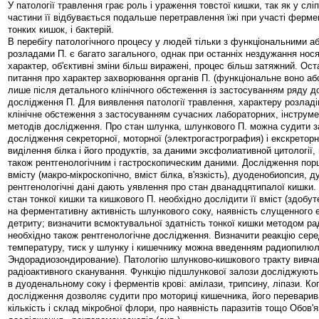
У патології травлення грає роль і ураження товстої кишки, так як у сліп
частини її відбувається подальше перетравлення їжі при участі фермен
тонких кишок, і бактерій.
В перебігу патологічного процесу у людей тільки з функціональними а
розладами П. є багато загального, однак при останніх нездужання нося
характер, об'єктивні зміни більш виражені, процес більш затяжний. Ос
питання про характер захворювання органів П. (функціональне воно аб
лише після детального клінічного обстеження із застосуванням ряду д
дослідження П. Для виявлення патології травлення, характеру розладі
клінічне обстеження з застосуванням сучасних лабораторних, інструм
методів дослідження. Про стан шлунка, шлункового П. можна судити з
дослідження секреторної, моторної (электрогастрография) і екскреторн
виділення білка і його продуктів, за даними эксфолиативной цитології,
також рентгенологічним і гастроскопическим даними. Дослідження пор
вмісту (макро-мікроскопічно, вміст білка, в'язкість), дуоденобиопсия, 
рентгенологічні дані дають уявлення про стан дванадцятипалої кишки
стан тонкої кишки та кишкового П. необхідно дослідити її вміст (здобу
на ферментативну активність шлункового соку, наявність слущенного е
детриту; визначити всмоктувальної здатність тонкої кишки методом р
необхідно також рентгенологічне дослідження. Визначити реакцію сер
температуру, тиск у шлунку і кишечнику можна введенням радиопилюл
Эндорадиозондирование). Патологію шлунково-кишкового тракту вивч
радіоактивного сканування. Функцію підшлункової залози досліджують
в дуоденальному соку і ферментів крові: амілази, трипсину, ліпази. Ко
дослідження дозволяє судити про моториці кишечника, його переварив
кількість і склад мікробної флори, про наявність паразитів тощо Обов'