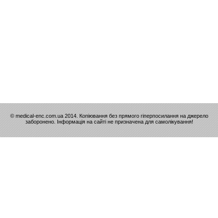
© medical-enc.com.ua 2014. Копіювання без прямого гіперпосилання на джерело
заборонено. Інформація на сайті не призначена для самолікування!