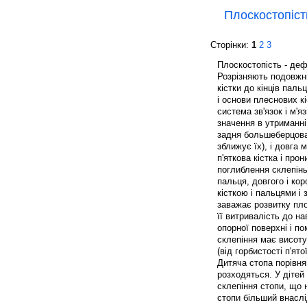
Плоскостопіст
Сторінки:
1
2
3
Плоскостопість - деф
Розрізняють подовжні
кістки до кінців паль
і основи плеснових к
система зв'язок і м'
значення в утриманні
задня большеберцовая
зближує їх), і довга
п'яткова кістка і про
поглиблення склепінь
пальця, довгого і кор
кісткою і пальцями і 
заважає розвитку пло
її витривалість до н
опорної поверхні і п
склепіння має висоту 
(від горбистості п'ято
Дитяча стопа порівня
розходяться. У дітей
склепіння стопи, що 
стопи більший внаслід