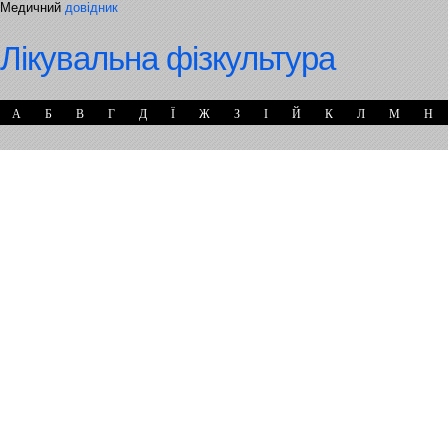
Медичний
довідник
Лікувальна фізкультура
А
Б
В
Г
Д
Ї
Ж
З
І
Й
К
Л
М
Н