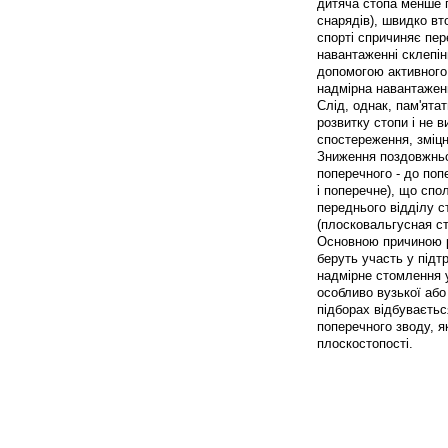
дитяча стопа менше п
снарядів), швидко вт
спорті спричиняє пер
навантаженні склепін
допомогою активного 
надмірна навантаженн
Слід, однак, пам'ятат
розвитку стопи і не 
спостереження, зміцне
Зниження поздовжньо
поперечного - до поп
і поперечне), що спо
переднього відділу ст
(плосковальгусная ст
Основною причиною роз
беруть участь у підт
надмірне стомлення у
особливо вузької або
підборах відбуваєтьс
поперечного зводу, я
плоскостопості.