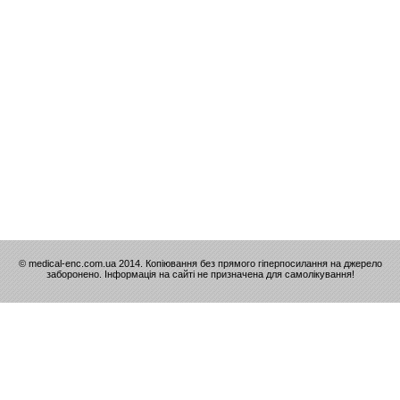
© medical-enc.com.ua 2014. Копіювання без прямого гіперпосилання на джерело
заборонено. Інформація на сайті не призначена для самолікування!