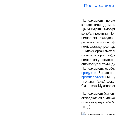
Полісахариди
Полісахариди - це ви
кількох тисяч до міл
Це безбарвні, аморфн
колоїдні розчини. По
целюлоза - складова
рослинах у процесі 
полісахариди розпада
В живих організмах п
крохмаль у рослин), 
целюлоза у рослин). 
антикоагулянтами (ди
Полісахариди, особл
продуктів
. Багато по
промисловості
і ін.,
- гепарин (див.), дек
См. також Мукополіс
Полісахариди (синоні
складаються з кілько
моносахаридів або бл
тощо).