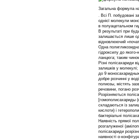
Загальна формула на
. Всі П. побудовані 
однієї молекули мон
в полуацетальном гид
В результаті при буд
залишається лише од
відновлюючий «почат
Одна полигликозидна
гідроксилу до якого
ланцюга; таким чино
Різні полісахариди в
залишків у молекулі; 
до 9 моносахаридных 
добре розчинні у вод
полиозы, містять заз
речовини, погано роз
Розрізняються поліс
[гомополисахариды (н
складаються із залиш
кислоти) і гетеропол
бактеріальні полісаха
Наявність прямої пол
розгалуженої (амілоп
полісахариди розрізн
наявності α-конфігур