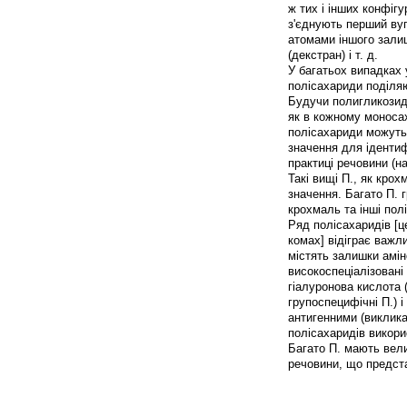
ж тих і інших конфігу
з'єднують перший ву
атомами іншого залишк
(декстран) і т. д.
У багатьох випадках 
полісахариди поділяют
Будучи полигликозида
як в кожному моноса
полісахариди можуть 
значення для ідентиф
практиці речовини (н
Такі вищі П., як кро
значення. Багато П. г
крохмаль та інші пол
Ряд полісахаридів [це
комах] відіграє важл
містять залишки амін
високоспеціалізовані
гіалуронова кислота (
групоспецифічні П.) 
антигенними (виклик
полісахаридів викорис
Багато П. мають вели
речовини, що предст