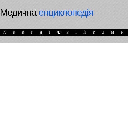
Медична
енциклопедія
А
Б
В
Г
Д
Ї
Ж
З
І
Й
К
Л
М
Н