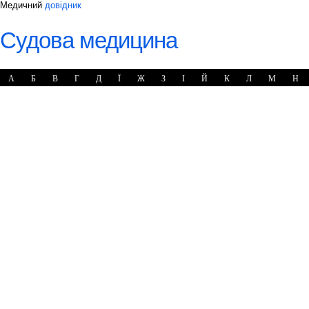
Медичний
довідник
Судова медицина
А
Б
В
Г
Д
Ї
Ж
З
І
Й
К
Л
М
Н