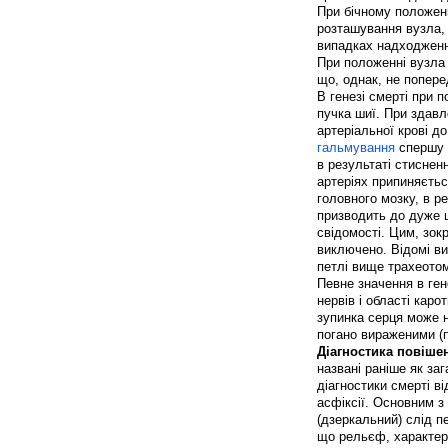
При бічному положенн
розташування вузла, 
випадках надходження
При положенні вузла 
що, однак, не попере
В генезі смерті при 
пучка шиї. При здавл
артеріальної крові до
гальмування
спершу к
в результаті стиснен
артеріях припиняєтьс
головного мозку, в р
призводить до дуже ш
свідомості. Цим, зо
виключено. Відомі ви
петлі вище трахеотом
Певне значення в ген
нервів і області каро
зупинка серця може 
погано вираженими (п
Діагностика повіше
названі раніше як заг
діагностики смерті в
асфіксії. Основним з
(дзеркальний) слід пе
що рельєф, характер 