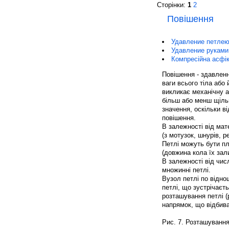
Сторінки:
1
2
Повішення
Удавление петле
Удавление руками
Компресійна асфік
Повішення - здавленн
ваги всього тіла або 
викликає механічну а
більш або менш щіль
значення, оскільки в
повішення.
В залежності від мат
(з мотузок, шнурів, ре
Петлі можуть бути пл
(довжина кола їх зал
В залежності від числ
множинні петлі.
Вузол петлі по відн
петлі, що зустрічаєт
розташування петлі (р
напрямок, що відбива
Рис. 7. Розташування 