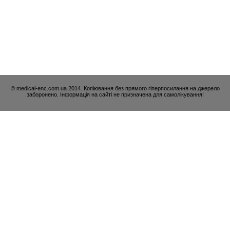
© medical-enc.com.ua 2014. Копіювання без прямого гіперпосилання на джерело
заборонено. Інформація на сайті не призначена для самолікування!