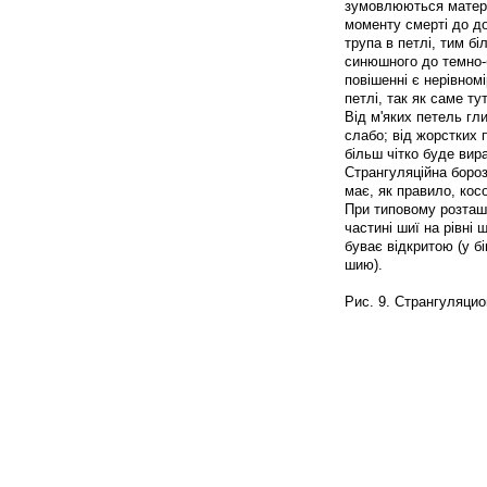
зумовлюються матеріа
моменту смерті до д
трупа в петлі, тим бі
синюшного до темно-
повішенні є нерівном
петлі, так як саме т
Від м'яких петель гл
слабо; від жорстких 
більш чітко буде вир
Странгуляційна бороз
має, як правило, кос
При типовому розташу
частині шиї на рівні
буває відкритою (у бі
шию).
Рис. 9. Странгуляцио