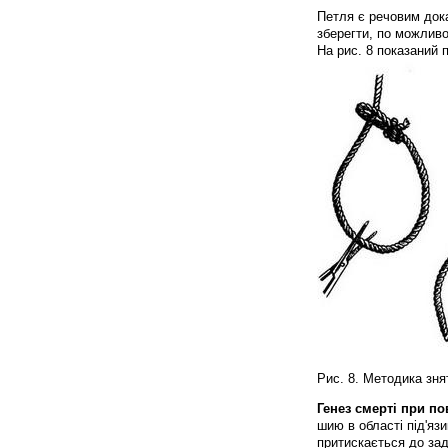
Петля є речовим док
зберегти, по можливо
На рис. 8 показаний п
Рис. 8. Методика знят
Генез смерті при по
шию в області під'язи
притискається до задн