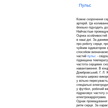
Пульс
Кожне скорочення сер
артерій. Це коливанн
близько підходить до п
Найчастіше промацуют
Оцінка особливостей 
в наші дні. За даним
про роботу серця, пр
чуйним індикатором з
способом визначаємо 
частий
пульс
- свідо
підвищена температур
частота серцевих ско
навантаження. В кінці
Домбровський, Г. Л. 
почала широко викор
у вільно пересуваєт
спеціальні електрод
у футбол, робочий ва
підраховує частоту 
електрокардіограма.
Однак промацування п
ритм серця. За хара