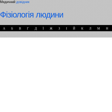
Медичний
довідник
Фізіологія людини
А
Б
В
Г
Д
Ї
Ж
З
І
Й
К
Л
М
Н