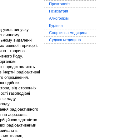
Проктологія
Психіатрія
Алкоголізм
Куріння
ід умов випуску
Спортивна медицина
енсивному
льному видаленні
Судова медицина
колишньої території.
на - тварина -
вного йоду.
організм
нні представляють
 інертні радіоактивні
го опромінення.
зоподібних
тори, від сторонніх
ості газоподібні
го складу
зпаду
ання радіоактивного
ння аерозолів.
рбційною здатністю.
ених радіоактивними
прийшла в
ьних тварин,