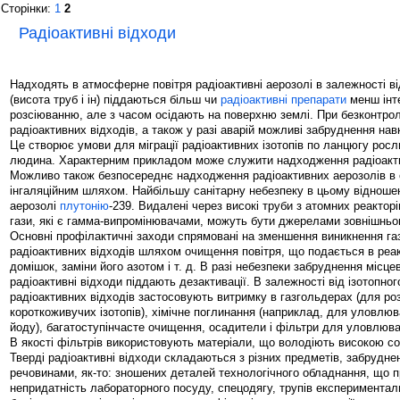
Сторінки:
1
2
Радіоактивні відходи
Надходять в атмосферне повітря радіоактивні аерозолі в залежності в
(висота труб і ін) піддаються більш чи
радіоактивні препарати
менш інт
розсіюванню, але з часом осідають на поверхню землі. При безконтро
радіоактивних відходів, а також у разі аварій можливі забруднення нав
Це створює умови для міграції радіоактивних ізотопів по ланцюгу росли
людина. Характерним прикладом може служити надходження радіоакти
Можливо також безпосереднє надходження радіоактивних аерозолів в 
інгаляційним шляхом. Найбільшу санітарну небезпеку в цьому відноше
аерозолі
плутонію
-239. Видалені через високі труби з атомних реакторів
гази, які є гамма-випромінювачами, можуть бути джерелами зовнішньо
Основні профілактичні заходи спрямовані на зменшення виникнення га
радіоактивних відходів шляхом очищення повітря, що подається в реак
домішок, заміни його азотом і т. д. В разі небезпеки забруднення місцев
радіоактивні відходи піддають дезактивації. В залежності від ізотопно
радіоактивних відходів застосовують витримку в газгольдерах (для ро
короткоживучих ізотопів), хімічне поглинання (наприклад, для уловлюв
йоду), багатоступінчасте очищення, осадители і фільтри для уловлюва
В якості фільтрів використовують матеріали, що володіють високою со
Тверді радіоактивні відходи складаються з різних предметів, забрудн
речовинами, як-то: зношених деталей технологічного обладнання, що 
непридатність лабораторного посуду, спецодягу, трупів експериментал