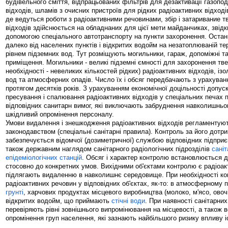
будівельного сміття, відпрацьованих фільтрів для дезактивації газопо
відходів, шламів з очисних пристроїв для рідких радіоактивних відходів 
де ведуться роботи з радіоактивними речовинами, збір і затаривание т
відходів здійснюється на обладнаних для цієї мети майданчиках, звідк
допомогою спеціального автотранспорту на пункти захоронення. Остан
далеко від населених пунктів і відкритих водойм на незатоплюваній тер
рівнем підземних вод. Тут розміщують могильники, гараж, допоміжні т
приміщення. Могильники - великі підземні ємності для захоронення тве
необхідності - невеликих кількостей рідких) радіоактивних відходів, ізо
вод та атмосферних опадів. Число їх і обсяг передбачають з урахува
протягом десятків років. З урахуванням економічної доцільності допу
пресування і спалювання радіоактивних відходів у спеціальних печах 
відповідних санитарн вимог, які виключають забруднення навколишньо
шкідливий опромінення персоналу.
Умови видалення і знешкодження радіоактивних відходів регламентую
законодавством (спеціальні санітарні правила). Контроль за його дот
забезпечується відомчої (дозиметричної) службою відповідних підприєм
також державним наглядом санітарного радіологічних підрозділів
саніт
епідеміологічних станцій
. Обсяг і характер контролю встановлюється 
стосовно до конкретних умов. Вихідними об'єктами контролю є радіоак
підлягають видаленню в навколишнє середовище. При необхідності к
радіоактивних речовин у відповідних об'єктах, як-то: в атмосферному по
грунті
, харчових продуктах місцевого виробництва (молоко, м'ясо, овочі)
відкритих водойм, що приймають
стічні води
. При наявності санітарни
перевіряють рівні зовнішнього випромінювання на місцевості, а також
опромінення груп населення, які зазнають найбільшого ризику впливу іо