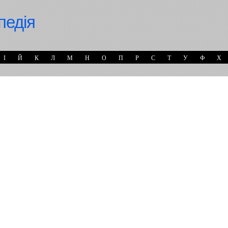
педія
І
Й
К
Л
М
Н
О
П
Р
С
Т
У
Ф
Х