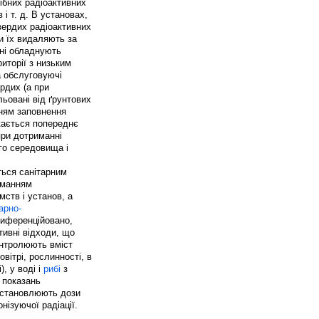
дібних радіоактивних
і т. д. В установах,
вердих радіоактивних
и їх видаляють за
ні обладнують
иторії з низьким
а обслуговуючі
рдих (а при
льовані від ґрунтових
нням заповнення
скається попереднє
при дотриманні
го середовища і
ться санітарним
риманням
ств і установ, а
арно-
диференційовано,
тивні відходи, що
онтролюють вміст
вітрі, рослинності, в
, у воді і
рибі
з
х показань
 встановлюють дози
нізуючої радіації.