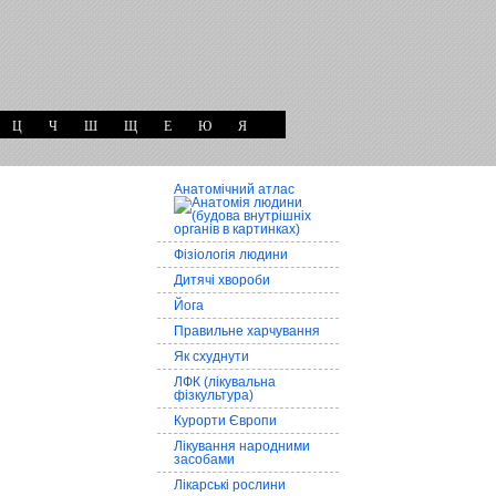
Ц
Ч
Ш
Щ
Е
Ю
Я
Анатомічний атлас
Фізіологія людини
Дитячі хвороби
Йога
Правильне харчування
Як схуднути
ЛФК (лікувальна
фізкультура)
Курорти Європи
Лікування народними
засобами
Лікарські рослини