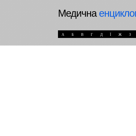
Медична
енцикло
А
Б
В
Г
Д
Ї
Ж
З