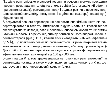
Під дією рентгенівського випромінювання в речовині можуть проходити т
процеси: розкладання галоїдних сполук срібла (фотографічний ефект,
при рентгенографії), розкладання води і водних розчинів перекису вод
властивостей целулоїду (помутніння і виділення камфори), парафіну (п
відбілювання).
В результаті повного перетворення вся поглинена хімічно інертною речо
перетворюється в теплоту. Вимірювання дуже малих кількостей тепло
високочутливих методів, зате є основним способом абсолютних вимірю
Вторинні біологічні ефекти від впливу рентгенівського випромінюванн
рентгенотерапії (див.). Р. в., кванти яких складають 6-16 кев (ефективн
до 5 Å), що практично повністю поглинаються шкірним покривом тканин
вони називаються прикордонними променями, або іноді промені Буккі (д
Для глибокої рентгенотерапії застосовується жорстке фільтроване ви
ефективними квантами енергії від 100 до 300 кев.
Біологічна дія Р. в. має враховуватися не тільки при рентгенотерапії, а
рентгенодіагностиці, а також у всіх інших випадках контакту з Р. в., щ
застосування протипроменевий захисту (див.).