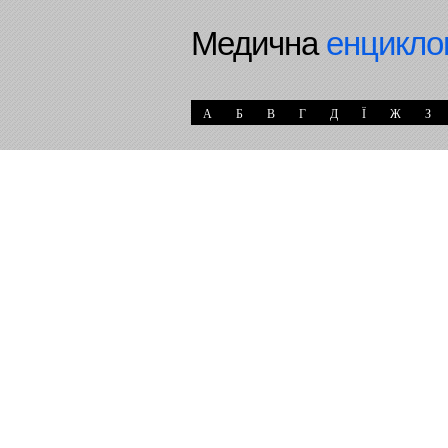
Медична
енцикло
А
Б
В
Г
Д
Ї
Ж
З