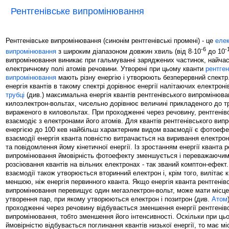
Рентгенівське випромінювання
Рентгенівське випромінювання (синонім рентгенівські промені) - це
елек
-6
-
випромінювання
з широким діапазоном довжин хвиль (від 8·10
до 10
випромінювання виникає при гальмуванні заряджених частинок, найчас
електричному полі атомів речовини. Утворені при цьому кванти
рентген
випромінювання
мають різну енергію і утворюють безперервний спект
енергія квантів в такому спектрі дорівнює енергії налітаючих електроні
трубці
(див.) максимальна енергія квантів рентгенівського випромінюва
килоэлектрон-вольтах, чисельно дорівнює величині прикладеного до тр
вираженого в киловольтах. При проходженні через речовину, рентгені
взаємодіє з електронами його атомів. Для квантів рентгенівського вип
енергією до 100 кев найбільш характерним видом взаємодії є фотоефек
взаємодії енергія кванта повністю витрачається на виривання електрон
та повідомлення йому кінетичної енергії. Із зростанням енергії кванта р
випромінювання ймовірність фотоефекту зменшується і переважаючим
розсіювання квантів на вільних електронах - так званий комптон-ефект.
взаємодії також утворюється вторинний електрон і, крім того, вилітає к
меншою, ніж енергія первинного кванта. Якщо енергія кванта рентгенів
випромінювання перевищує один мегаэлектрон-вольт, може мати місце
утворення пар, при якому утворюються електрон і позитрон (див.
Атом
проходженні через речовину відбувається зменшення енергії рентгенів
випромінювання, тобто зменшення його інтенсивності. Оскільки при ць
ймовірністю відбувається поглинання квантів низької енергії, то має м