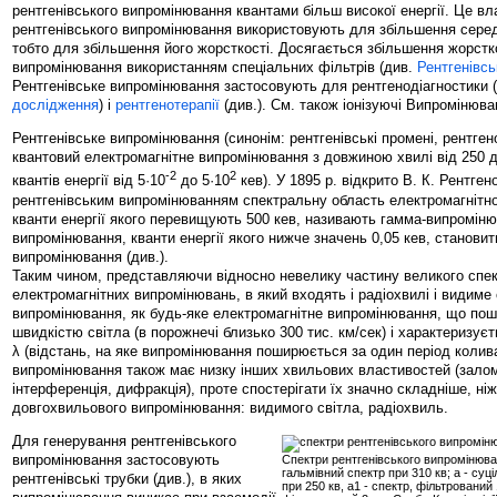
рентгенівського випромінювання квантами більш високої енергії. Це вл
рентгенівського випромінювання використовують для збільшення середн
тобто для збільшення його жорсткості. Досягається збільшення жорстко
випромінювання використанням спеціальних фільтрів (див.
Рентгенівсь
Рентгенівське випромінювання застосовують для рентгенодіагностики 
дослідження
) і
рентгенотерапії
(див.). См. також іонізуючі Випромінюва
Рентгенівське випромінювання (синонім: рентгенівські промені, рентген
квантовий електромагнітне випромінювання з довжиною хвилі від 250 д
-2
2
квантів енергії від 5·10
до 5·10
кев). У 1895 р. відкрито В. К. Рентген
рентгенівським випромінюванням спектральну область електромагнітн
кванти енергії якого перевищують 500 кев, називають гамма-випроміню
випромінювання, кванти енергії якого нижче значень 0,05 кев, станови
випромінювання (див.).
Таким чином, представляючи відносно невелику частину великого спе
електромагнітних випромінювань, в який входять і радіохвилі і видиме 
випромінювання, як будь-яке електромагнітне випромінювання, що пош
швидкістю світла (в порожнечі близько 300 тис. км/сек) і характеризу
λ (відстань, на яке випромінювання поширюється за один період колива
випромінювання також має низку інших хвильових властивостей (зало
інтерференція, дифракція), проте спостерігати їх значно складніше, ні
довгохвильового випромінювання: видимого світла, радіохвиль.
Для генерування рентгенівського
випромінювання застосовують
Спектри рентгенівського випромінюван
гальмівний спектр при 310 кв; а - суц
рентгенівські трубки (див.), в яких
при 250 кв, а1 - спектр, фільтрований 