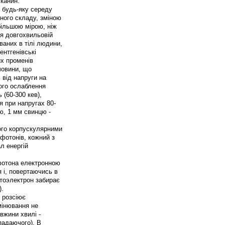
тканин.
 будь-яку середу
ного складу, зміною
більшою мірою, ніж
я довгохвильовій
ваних в тілі людини,
ентгенівські
их променів
човини, що
від напруги на
ого ослаблення
 (60-300 кев),
я при напругах 80-
ю, 1 мм свинцю -
ого корпускулярними
 фотонів, кожний з
ал енергій
фотона електронною
 і, повертаючись в
тоэлектрон забирає
).
 розсіює
мінювання не
вжини хвилі -
падаючого). В