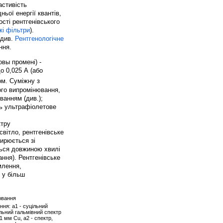
астивість
ьої енергії квантів,
сті рентгенівського
кі фільтри
).
(див.
Рентгенологічне
ння.
овы промені) -
о 0,025 А (або
ом. Суміжну з
ого випромінювання,
ванням (див.);
ть ультрафіолетове
ктру
світло, рентгенівське
ирюється зі
ється довжиною хвилі
ння). Рентгенівське
млення,
ж у більш
ня: а1 - суцільний
ільний гальмівний спектр
1 мм Cu, а2 - спектр,