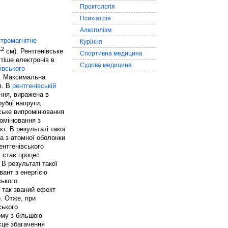
Проктологія
Психіатрія
Алкоголізм
тромагнітне
Куріння
12
см). Рентгенівське
Спортивна медицина
тіше електронів в
Судова медицина
івського
р. Максимальна
в. В
рентгенівській
ння, виражена в
убці напруги,
вське випромінювання
ромінювання з
т. В результаті такої
а з атомної оболонки
ентгенівського
 стає процес
 В результаті такої
вант з енергією
ського
 так званий ефект
). Отже, при
ського
ому з більшою
ісце збагачення