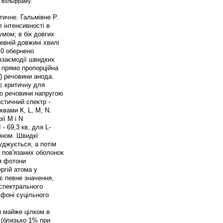
ії вольфраму.
тичне. Гальмівне Р.
л інтенсивності в
мом; в бік довгих
певній довжині хвилі
λ0 обернено
 взаємодії швидких
я прямо пропорційна
Z) речовини анода.
ує критичну для
го речовини напругою
стичний спектр -
квами К, L, М, N.
ії М і N
- 69,3 кв, для L-
ином. Швидкі
уджується, а потім
 пов'язаних оболонок
я фотони
ргій атома у
ає певне значення,
спектрального
 фоні суцільного
я майже цілком в
 (близько 1% при