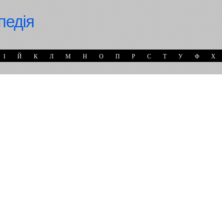
педія
І
Й
К
Л
М
Н
О
П
Р
С
Т
У
Ф
Х