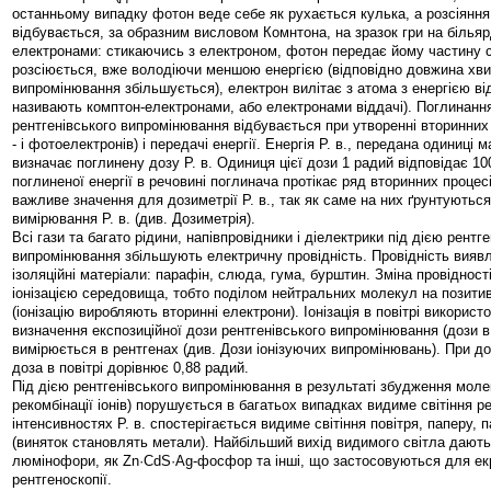
останньому випадку фотон веде себе як рухається кулька, а розсіяння
відбувається, за образним висловом Комнтона, на зразок гри на більяр
електронами: стикаючись з електроном, фотон передає йому частину св
розсіюється, вже володіючи меншою енергією (відповідно довжина хвил
випромінювання збільшується), електрон вилітає з атома з енергією від
називають комптон-електронами, або електронами віддачі). Поглинання
рентгенівського випромінювання відбувається при утворенні вторинних
- і фотоелектронів) і передачі енергії. Енергія Р. в., передана одиниці 
визначає поглинену дозу Р. в. Одиниця цієї дози 1 радий відповідає 10
поглиненої енергії в речовині поглинача протікає ряд вторинних проце
важливе значення для дозиметрії Р. в., так як саме на них ґрунтуютьс
вимірювання Р. в. (див. Дозиметрія).
Всі гази та багато рідини, напівпровідники і діелектрики під дією рентг
випромінювання збільшують електричну провідність. Провідність вияв
ізоляційні матеріали: парафін, слюда, гума, бурштин. Зміна провіднос
іонізацією середовища, тобто поділом нейтральних молекул на позитивн
(іонізацію виробляють вторинні електрони). Іонізація в повітрі викорис
визначення експозиційної дози рентгенівського випромінювання (дози в 
вимірюється в рентгенах (див. Дози іонізуючих випромінювань). При до
доза в повітрі дорівнює 0,88 радий.
Під дією рентгенівського випромінювання в результаті збудження моле
рекомбінації іонів) порушується в багатьох випадках видиме світіння 
інтенсивностях Р. в. спостерігається видиме світіння повітря, паперу,
(виняток становлять метали). Найбільший вихід видимого світла дають 
люмінофори, як Zn·CdS·Ag-фосфор та інші, що застосовуються для ек
рентгеноскопії.