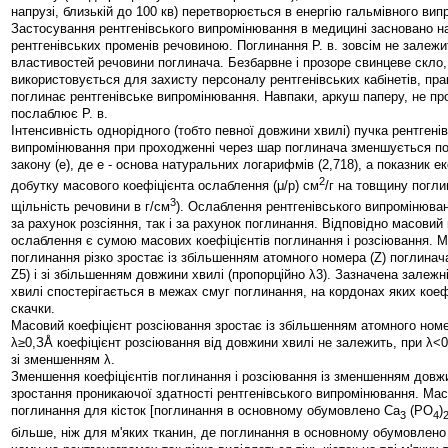
напрузі, близькій до 100 кв) перетворюється в енергію гальмівного ви
Застосування рентгенівського випромінювання в медицині засновано н
рентгенівських променів речовиною. Поглинання Р. в. зовсім не залежи
властивостей речовини поглинача. Безбарвне і прозоре свинцеве скло
використовується для захисту персоналу рентгенівських кабінетів, пра
поглинає рентгенівське випромінювання. Навпаки, аркуш паперу, не про
послаблює Р. в.
Інтенсивність однорідного (тобто певної довжини хвилі) пучка рентгені
випромінювання при проходженні через шар поглинача зменшується п
закону (е), де е - основа натуральних логарифмів (2,718), а показник 
2
добутку масового коефіцієнта ослаблення (μ/р) см
/г на товщину погли
3
щільність речовини в г/см
). Ослаблення рентгенівського випромінюва
за рахунок розсіяння, так і за рахунок поглинання. Відповідно масовий
ослаблення є сумою масових коефіцієнтів поглинання і розсіювання. М
поглинання різко зростає із збільшенням атомного номера (Z) поглинач
Z5) і зі збільшенням довжини хвилі (пропорційно λ3). Зазначена залежн
хвилі спостерігається в межах смуг поглинання, на кордонах яких кое
скачки.
Масовий коефіцієнт розсіювання зростає із збільшенням атомного ном
λ≥0,ЗÅ коефіцієнт розсіювання від довжини хвилі не залежить, при λ<
зі зменшенням λ.
Зменшення коефіцієнтів поглинання і розсіювання із зменшенням дов
зростання проникаючої здатності рентгенівського випромінювання. Мас
поглинання для кісток [поглинання в основному обумовлено Са
(РО
)
3
4
більше, ніж для м'яких тканин, де поглинання в основному обумовлен