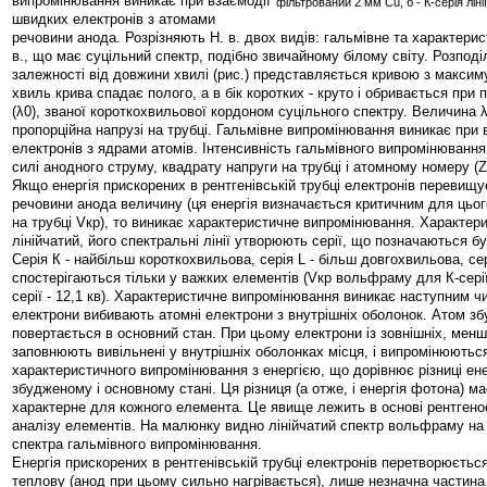
випромінювання виникає при взаємодії
фільтрований 2 мм Cu, б - К-серія лін
швидких електронів з атомами
речовини анода. Розрізняють Н. в. двох видів: гальмівне та характерис
в., що має суцільний спектр, подібно звичайному білому світу. Розподі
залежності від довжини хвилі (рис.) представляється кривою з максиму
хвиль крива спадає полого, а в бік коротких - круто і обривається при 
(λ0), званої короткохвильової кордоном суцільного спектру. Величина 
пропорційна напрузі на трубці. Гальмівне випромінювання виникає при
електронів з ядрами атомів. Інтенсивність гальмівного випромінюванн
силі анодного струму, квадрату напруги на трубці і атомному номеру (
Якщо енергія прискорених в рентгенівській трубці електронів перевищ
речовини анода величину (ця енергія визначається критичним для цьо
на трубці Vкр), то виникає характеристичне випромінювання. Характери
лінійчатий, його спектральні лінії утворюють серії, що позначаються бу
Серія К - найбільш короткохвильова, серія L - більш довгохвильова, сер
спостерігаються тільки у важких елементів (Vкр вольфраму для К-серії 
серії - 12,1 кв). Характеристичне випромінювання виникає наступним ч
електрони вибивають атомні електрони з внутрішніх оболонок. Атом зб
повертається в основний стан. При цьому електрони із зовнішніх, менш
заповнюють вивільнені у внутрішніх оболонках місця, і випромінюютьс
характеристичного випромінювання з енергією, що дорівнює різниці ене
збудженому і основному стані. Ця різниця (а отже, і енергія фотона) м
характерне для кожного елемента. Це явище лежить в основі рентгено
аналізу елементів. На малюнку видно лінійчатий спектр вольфраму на
спектра гальмівного випромінювання.
Енергія прискорених в рентгенівській трубці електронів перетворюєтьс
теплову (анод при цьому сильно нагрівається), лише незначна частина