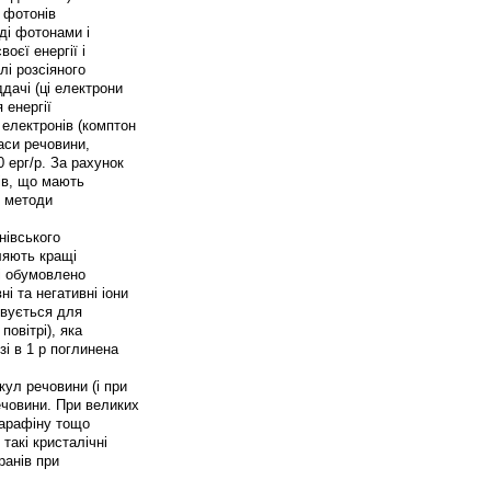
 фотонів
ді фотонами і
оєї енергії і
і розсіяного
дачі (ці електрони
 енергії
 електронів (комптон
маси речовини,
0 ерг/р. За рахунок
сів, що мають
я методи
енівського
ляють кращі
ті обумовлено
і та негативні іони
товується для
повітрі), яка
зі в 1 р поглинена
кул речовини (і при
речовини. При великих
 парафіну тощо
такі кристалічні
ранів при