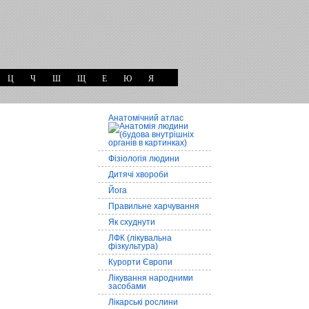
Ц
Ч
Ш
Щ
Е
Ю
Я
Анатомічний атлас
Фізіологія людини
Дитячі хвороби
Йога
Правильне харчування
Як схуднути
ЛФК (лікувальна
фізкультура)
Курорти Європи
Лікування народними
засобами
Лікарські рослини