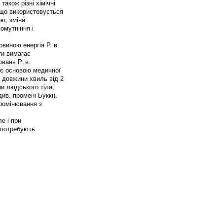
акож різні хімічні
 що використовується
ню, зміна
омутніння і
виною енергія Р. в.
ти вимагає
вань Р. в.
я є основою медичної
і довжини хвиль від 2
и людського тіла;
ив. промені Буккі).
промінювання з
ле і при
о потребують