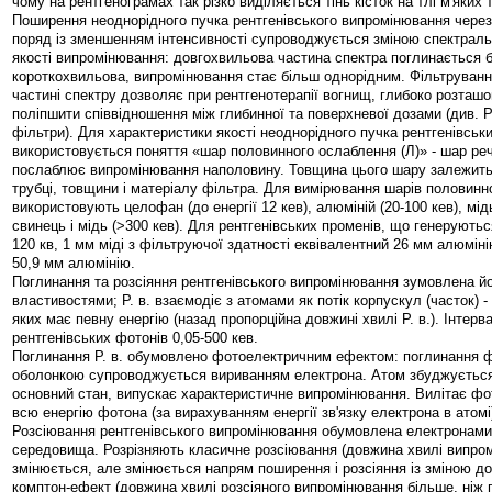
чому на рентгенограмах так різко виділяється тінь кісток на тлі м'яких 
Поширення неоднорідного пучка рентгенівського випромінювання через
поряд із зменшенням інтенсивності супроводжується зміною спектраль
якості випромінювання: довгохвильова частина спектра поглинається 
короткохвильова, випромінювання стає більш однорідним. Фільтруванн
частині спектру дозволяє при рентгенотерапії вогнищ, глибоко розташо
поліпшити співвідношення між глибинної та поверхневої дозами (див. Р
фільтри). Для характеристики якості неоднорідного пучка рентгенівськ
використовується поняття «шар половинного ослаблення (Л)» - шар ре
послаблює випромінювання наполовину. Товщина цього шару залежить 
трубці, товщини і матеріалу фільтра. Для вимірювання шарів половинн
використовують целофан (до енергії 12 кев), алюміній (20-100 кев), мідь
свинець і мідь (>300 кев). Для рентгенівських променів, що генеруютьс
120 кв, 1 мм міді з фільтруючої здатності еквівалентний 26 мм алюміні
50,9 мм алюмінію.
Поглинання та розсіяння рентгенівського випромінювання зумовлена й
властивостями; Р. в. взаємодіє з атомами як потік корпускул (часток) -
яких має певну енергію (назад пропорційна довжині хвилі Р. в.). Інтерв
рентгенівських фотонів 0,05-500 кев.
Поглинання Р. в. обумовлено фотоелектричним ефектом: поглинання 
оболонкою супроводжується вириванням електрона. Атом збуджується
основний стан, випускає характеристичне випромінювання. Вилітає фо
всю енергію фотона (за вирахуванням енергії зв'язку електрона в атомі
Розсіювання рентгенівського випромінювання обумовлена електронами
середовища. Розрізняють класичне розсіювання (довжина хвилі випро
змінюється, але змінюється напрям поширення і розсіяння із зміною до
комптон-ефект (довжина хвилі розсіяного випромінювання більше, ніж 