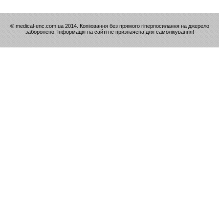
© medical-enc.com.ua 2014. Копіювання без прямого гіперпосилання на джерело
заборонено. Інформація на сайті не призначена для самолікування!