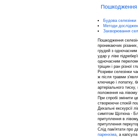
Пошкодження 
Будова селезінки
Методи досліджен
Захворювання сел
Пошкодження селезінк
проникаючих різаних,
грудей з одночасним
удар у ліве підребер'
одночасним переломо
тріщин і ран різної г
Розриви селезінки ч
ж після травми з'явля
ключицю і лопатку, б
артеріального тиску,
положення на лівому
При спробі змінити ц
створюючи спокій пош
Дихальні екскурсії л
симптом Щоткіна - Б
притуплення в лівому
притуплення перкутор
Слід пам'ятати про д
паренхіма
, а капсул