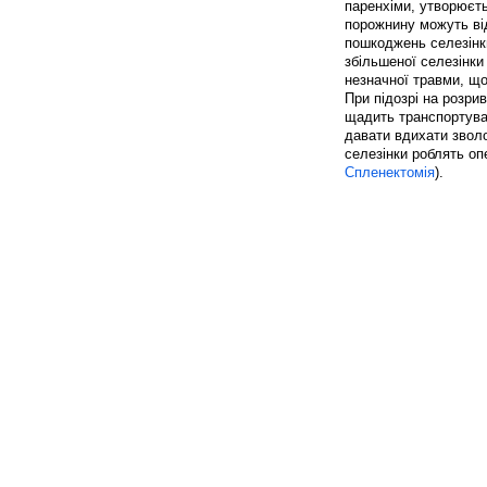
паренхіми, утворюєть
порожнину можуть від
пошкоджень селезінки
збільшеної селезінки
незначної травми, що
При підозрі на розрив
щадить транспортуван
давати вдихати зволо
селезінки роблять опе
Спленектомія
).