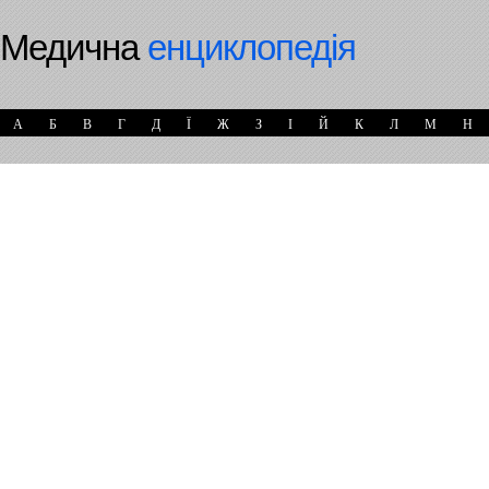
Медична
енциклопедія
А
Б
В
Г
Д
Ї
Ж
З
І
Й
К
Л
М
Н