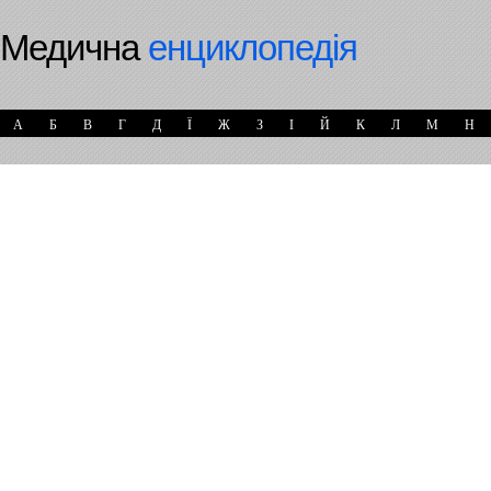
Медична
енциклопедія
А
Б
В
Г
Д
Ї
Ж
З
І
Й
К
Л
М
Н