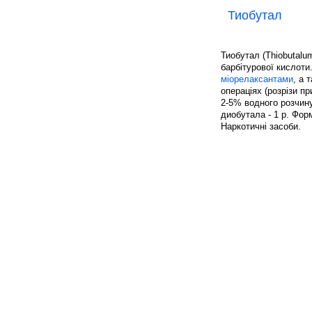
Тиобутал
Тиобутал (Thiobutalu
барбітурової кислоти
міорелаксантами
, а 
операціях (розрізи п
2-5% водного розчин
диобутала - 1 р. Фор
Наркотичні засоби.