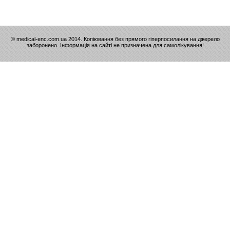
© medical-enc.com.ua 2014. Копіювання без прямого гіперпосилання на джерело
заборонено. Інформація на сайті не призначена для самолікування!