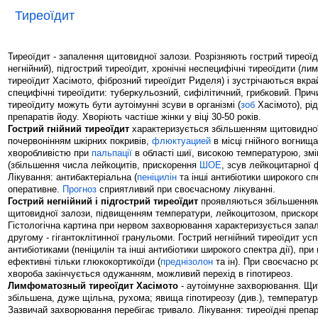
Тиреоїдит
Тиреоїдит - запалення щитовидної залози. Розрізняють гострий тиреоїди
негнійний), підгострий тиреоїдит, хронічні неспецифічні тиреоїдити (л
тиреоїдит Хасімото, фіброзний тиреоїдит Риделя) і зустрічаються вкрай
специфічні тиреоїдити: туберкульозний, сифілітичний, грибковий. При
тиреоїдиту можуть бути аутоімунні зсуви в організмі (
зоб
Хасімото), рі
препаратів йоду. Хворіють частіше жінки у віці 30-50 років.
Гострий гнійний тиреоїдит
характеризується збільшенням щитовидної
почервонінням шкірних покривів,
флюктуацией
в місці гнійного вогнища
хворобливістю при
пальпації
в області шиї, високою температурою, змі
(збільшення числа лейкоцитів, прискорення
ШОЕ
, зсув лейкоцитарної 
Лікування: антибактеріальна (
пеніцилін
та інші антибіотики широкого спек
оперативне.
Прогноз
сприятливий при своєчасному лікуванні.
Гострий негнійний і підгострий тиреоїдит
проявляються збільшенням
щитовидної залози, підвищенням температури, лейкоцитозом, приско
Гістологічна картина при нервом захворювання характеризується запа
другому - гігантоклітинної гранульоми. Гострий негнійний тиреоїдит ус
антибіотиками (пеніцилін та інші антибіотики широкого спектра дії), при
ефективні тільки глюкокортикоїди (
преднізолон
та ін). При своєчасно р
хвороба закінчується одужанням, можливий перехід в гіпотиреоз.
Лимфоматозный тиреоїдит Хасімото
- аутоімунне захворювання. Щи
збільшена, дуже щільна, рухома; явища гіпотиреозу (див.), температу
Зазвичай захворювання перебігає тривало. Лікування: тиреоїдні препар