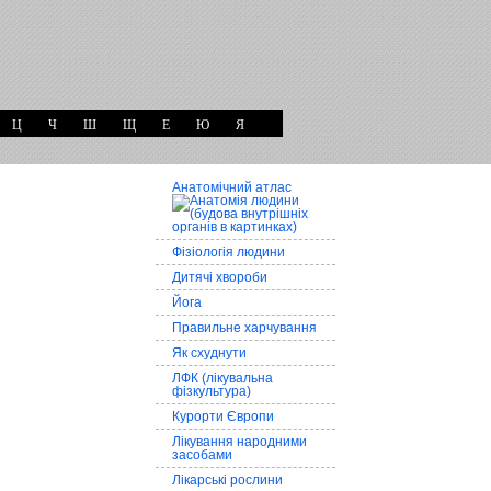
Ц
Ч
Ш
Щ
Е
Ю
Я
Анатомічний атлас
Фізіологія людини
Дитячі хвороби
Йога
Правильне харчування
Як схуднути
ЛФК (лікувальна
фізкультура)
Курорти Європи
Лікування народними
засобами
Лікарські рослини