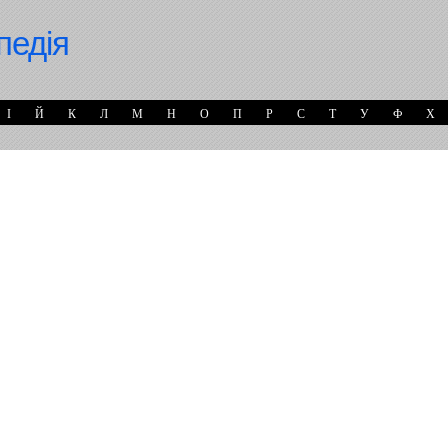
педія
І
Й
К
Л
М
Н
О
П
Р
С
Т
У
Ф
Х