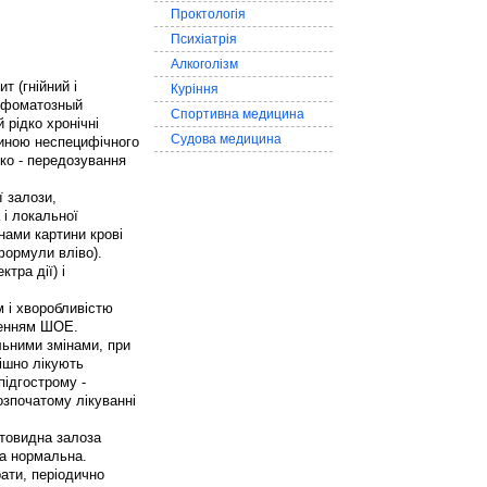
Проктологія
Психіатрія
Алкоголізм
т (гнійний і
Куріння
имфоматозный
Спортивна медицина
 рідко хронічні
Судова медицина
чиною неспецифічного
дко - передозування
 залози,
 і локальної
нами картини крові
формули вліво).
тра дії) і
 і хворобливістю
ренням ШОЕ.
льними змінами, при
пішно лікують
 підгострому -
озпочатому лікуванні
товидна залоза
ра нормальна.
ати, періодично