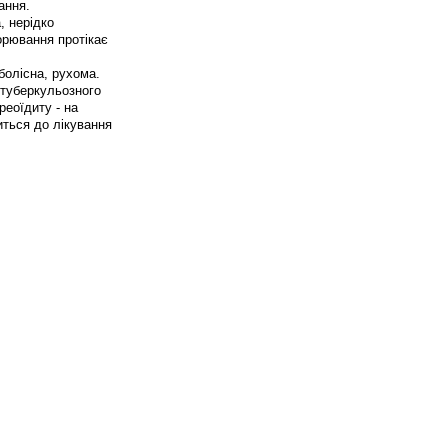
ання.
, нерідко
орювання протікає
болісна, рухома.
 туберкульозного
реоїдиту - на
иться до лікування