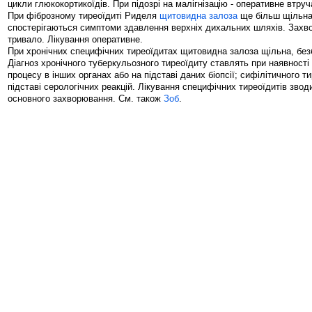
цикли глюкокортикоїдів. При підозрі на малігнізацію - оперативне втруч
При фіброзному тиреоїдиті Риделя
щитовидна залоза
ще більш щільна
спостерігаються симптоми здавлення верхніх дихальних шляхів. Захв
тривало. Лікування оперативне.
При хронічних специфічних тиреоїдитах щитовидна залоза щільна, без
Діагноз хронічного туберкульозного тиреоїдиту ставлять при наявності
процесу в інших органах або на підставі даних біопсії; сифілітичного ти
підставі серологічних реакцій. Лікування специфічних тиреоїдитів звод
основного захворювання. См. також
Зоб
.