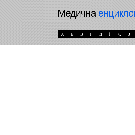
Медична
енцикло
А
Б
В
Г
Д
Ї
Ж
З