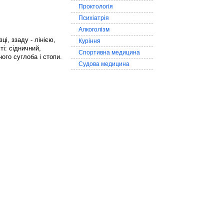
Проктологія
Психіатрія
Алкоголізм
і, ззаду - лінією,
Куріння
ті: сідничний,
Спортивна медицина
ого суглоба і стопи.
Судова медицина