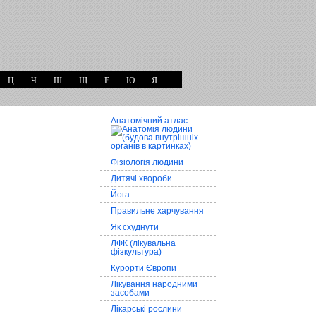
Ц
Ч
Ш
Щ
Е
Ю
Я
Анатомічний атлас
Фізіологія людини
Дитячі хвороби
Йога
Правильне харчування
Як схуднути
ЛФК (лікувальна
фізкультура)
Курорти Європи
Лікування народними
засобами
Лікарські рослини