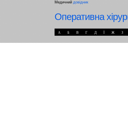
Медичний
довідник
Оперативна хірур
А
Б
В
Г
Д
Ї
Ж
З