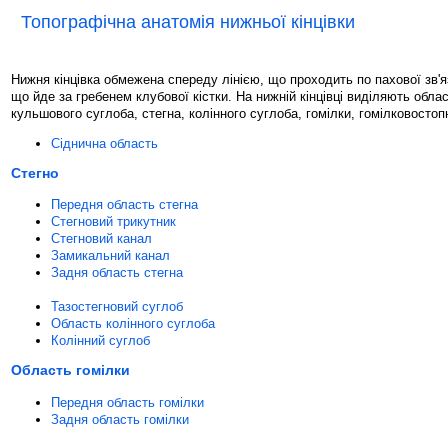
Топографічна анатомія нижньої кінцівки
Нижня кінцівка обмежена спереду лінією, що проходить по пахової зв'язц
що йде за гребенем клубової кістки. На нижній кінцівці виділяють облас
кульшового суглоба, стегна, колінного суглоба, гомілки, гомілковостопн
Сіднична область
Стегно
Передня область стегна
Стегновий трикутник
Стегновий канал
Замикальний канал
Задня область стегна
Тазостегновий суглоб
Область колінного суглоба
Колінний суглоб
Область гомілки
Передня область гомілки
Задня область гомілки