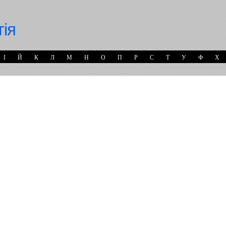
гія
І
Й
К
Л
М
Н
О
П
Р
С
Т
У
Ф
Х