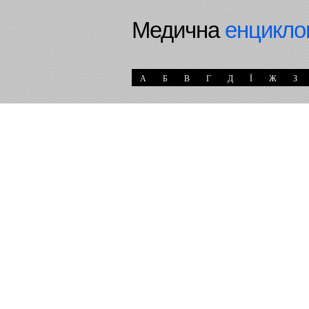
Медична
енцикло
А
Б
В
Г
Д
Ї
Ж
З