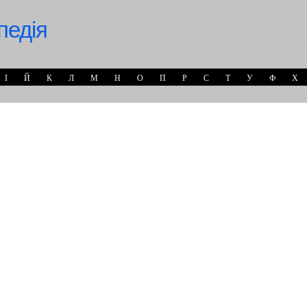
педія
І
Й
К
Л
М
Н
О
П
Р
С
Т
У
Ф
Х