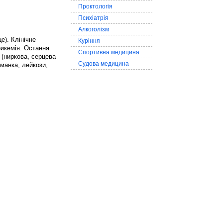
Проктологія
Психіатрія
Алкоголізм
е). Клінічне
Куріння
рикемія. Остання
Спортивна медицина
 (ниркова, серцева
Судова медицина
манка, лейкози,