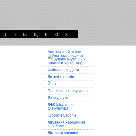
Ц
Ч
Ш
Щ
Е
Ю
Я
Анатомічний атлас
Фізіологія людини
Дитячі хвороби
Йога
Правильне харчування
Як схуднути
ЛФК (лікувальна
фізкультура)
Курорти Європи
Лікування народними
засобами
Лікарські рослини