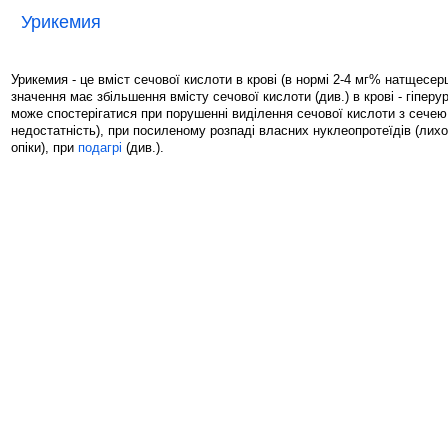
Урикемия
Урикемия - це вміст сечової кислоти в крові (в нормі 2-4 мг% натщесерц
значення має збільшення вмісту сечової кислоти (див.) в крові - гіперу
може спостерігатися при порушенні виділення сечової кислоти з сечею
недостатність), при посиленому розпаді власних нуклеопротеїдів (лихо
опіки), при
подагрі
(див.).