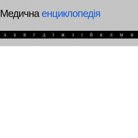
Медична
енциклопедія
А
Б
В
Г
Д
Ї
Ж
З
І
Й
К
Л
М
Н