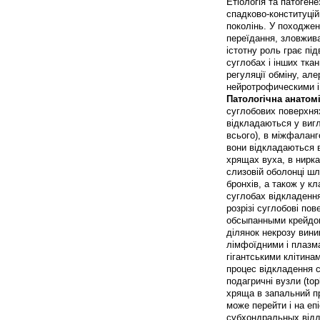
Етіологія та патогене
спадково-конституцій
поколінь. У походжен
переїдання, зловжива
істотну роль грає пі
суглобах і інших тка
регуляції обміну, ал
нейротрофическими і
Патологічна анатом
суглобових поверхнях
відкладаються у вигля
всього), в міжфаланг
вони відкладаються в
хрящах вуха, в нирка
слизовій оболонці шл
бронхів, а також у кл
суглобах відкладенн
розрізі суглобові по
обсыпанными крейдою
ділянок некрозу вини
лімфоїдними і плазм
гігантськими клітинам
процес відкладення 
подагричні вузли (to
хряща в запальний пр
може перейти і на еп
субхондральных відді