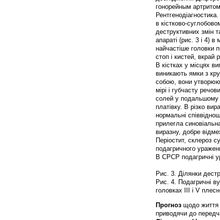
гонорейным артритом
Рентгенодіагностика
в кістково-суглобово
деструктивних змін т
апараті (рис. 3 і 4)
найчастіше головки п
стоп і кистей, вкрай 
В кістках у місцях в
виникають ямки з кр
собою, вони утворюют
мірі і губчасту речо
солей у подальшому 
платівку. В різко ви
нормальні співвіднош
прилегла синовіальна
виразну, добре відмеж
Періостит, склероз су
подагричного ураженн
В СРСР подагричні ур
Рис. 3. Ділянки дестру
Рис. 4. Подагричні в
головках III і V плес
Прогноз
щодо життя 
приводячи до передча