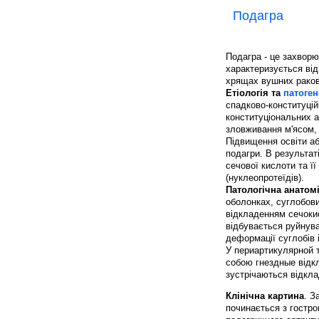
Подагра
Подагра - це захворю
характеризується від
хрящах вушних раков
Етіологія та
патоген
спадково-конституцій
конституціональних а
зловживання м'ясом, 
Підвищення освіти аб
подагри. В результат
сечової кислоти та її
(нуклеопротеїдів).
Патологічна анатом
оболонках, суглобов
відкладенням сечокис
відбувається руйнува
деформації суглобів 
У периартикулярной т
собою гнездные відкл
зустрічаються відкла
Клінічна картина
. З
починається з гостро