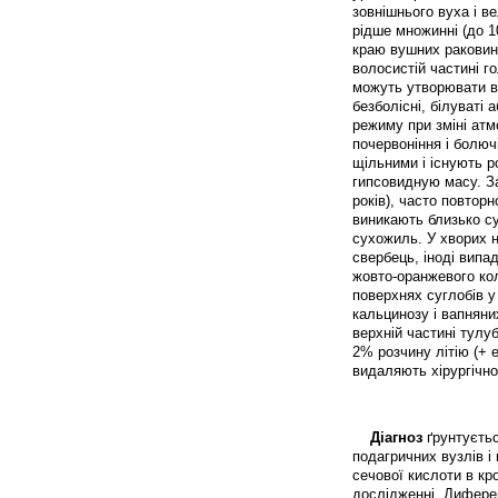
зовнішнього вуха і ве
рідше множинні (до 1
краю вушних раковин, 
волосистій частині го
можуть утворювати ве
безболісні, білуваті
режиму при зміні ат
почервоніння і болюч
щільними і існують р
гипсовидную масу. За
років), часто повтор
виникають близько су
сухожиль. У хворих н
свербець, іноді вип
жовто-оранжевого ко
поверхнях суглобів у
кальцинозу і вапняни
верхній частині тулу
2% розчину літію (+ 
видаляють хірургічно
Діагноз
ґрунтуєтьс
подагричних вузлів і
сечової кислоти в кро
дослідженні. Диферен