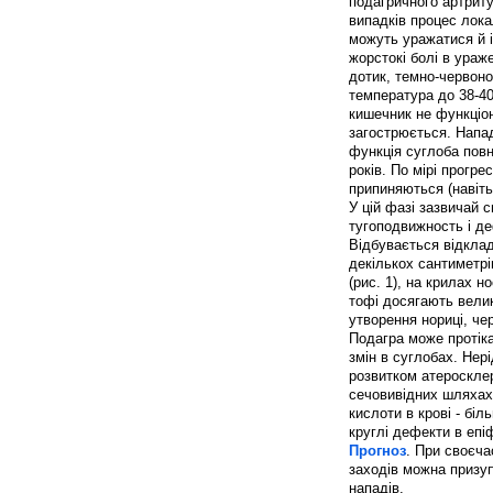
подагричного артриту
випадків процес лока
можуть уражатися й 
жорстокі болі в ураж
дотик, темно-червоно
температура до 38-40
кишечник не функціон
загострюється. Напад
функція суглоба повн
років. По мірі прогр
припиняються (навіть
У цій фазі зазвичай 
тугоподвижность і де
Відбувається відклад
декількох сантиметрі
(рис. 1), на крилах н
тофі досягають велик
утворення нориці, че
Подагра може протіка
змін в суглобах. Не
розвитком атеросклер
сечовивідних шляхах 
кислоти в крові - бі
круглі дефекти в епі
Прогноз
. При своєча
заходів можна призуп
нападів.