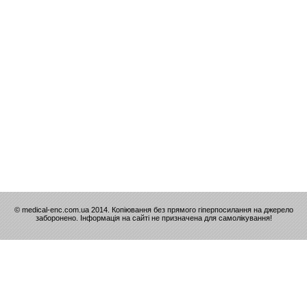
© medical-enc.com.ua 2014. Копіювання без прямого гіперпосилання на джерело
заборонено. Інформація на сайті не призначена для самолікування!