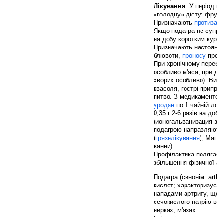
Лікування
. У період
«голодну» дієту: фру
Призначають
протиза
Якщо подагра не су
на добу коротким кур
Призначають настоянк
блювоти,
проносу
пре
При хронічному переб
особливо м'яса, при 
хворих особливо). В
квасоля, гострі при
питво. З медикаменто
уродан
по 1 чайній ло
0,35 г 2-6 разів на д
(ионогальванизация з
подагрою направляют
(
грязелікування
), Ма
ванни).
Профілактика поляга
збільшення фізичної а
Подагра (синонім: art
кислот; характеризує
нападами артриту, щ
сечокислого натрію в
нирках, м'язах.