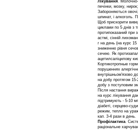
Лікування
. Молочно-
печінки, мозку, нирок
Забороняються овочі,
шпинат, і алкоголь. 
Щоб прискорити вивед
циклами по 5 днів з
протипоказаний при з
астмі, сінній лихоман
г на день (на курс 1
зниженню рівня сечов
сечею. Як протизапал
ацетилсаліцилову кисл
Кортикотропные горм
порушеннях алергічно
внутрішньом'язово до
на добу протягом 15-2
добу з поступовим зм
Після настання вираж
на курс лікування да
підтримують - 5-10 мг
діабеті, серцево-суд
режим, тепло на ураже
кап. 3-4 рази в день.
Профілактика
. Сист
раціональне харчува