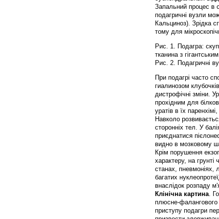
Запальний процес в с
подагричні вузли мож
Кальциноз). Зрідка с
тому для мікроскопіч
Рис. 1. Подагра: ску
тканина з гігантським
Рис. 2. Подагричні в
При подагрі часто сп
гиалинозом клубочків
дистрофічні зміни. 
прохідним для білков
уратів в їх паренхімі
Навколо розвивається
сторонніх тел. У бал
приєднатися пієлонеф
видно в мозковому ша
Крім порушення екзо
характеру, на грунті
станах, пневмоніях, 
багатих нуклеопротеї
внаслідок розпаду м'
Клінічна картина
. Г
плюсне-фалангового 
приступу подагри пер
призвести зловживан