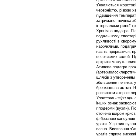
з'являються жорстокі
червоністю, різкою х
підвищення температу
затримано, печінка з
інтервалами різної тр
Хронічна подагра. Пі
подальшому спостеріг
рухливості в хворому
набряклими, подагрич
навіть прорватися, п
сечокислих солей. Пр
артрити можуть призв
Атипова подагра про
(артериолосклеротич
шляхів з утворенням в
збільшення печінки, 
бронхіальна астма. Н
розвитком атеросклер
Ураження шкіри при п
інших ознак захворюв
гіподерми (вузли). Гі
оточена шаром криста
фіброзною капсулою з
урати. У зрілих вузл
вапна. Висипання з'я
уратів сприяє високи