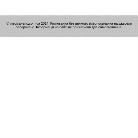
© medical-enc.com.ua 2014. Копіювання без прямого гіперпосилання на джерело
заборонено. Інформація на сайті не призначена для самолікування!