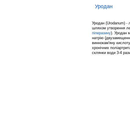
Уродан
Уродан (Urodanum) - 
шляхом утворення л
піперазину
). Уродан 
натрію (двузамещенны
виннокам'яну кислоту
хронічних поліартрит
склянки води 3-4 раз