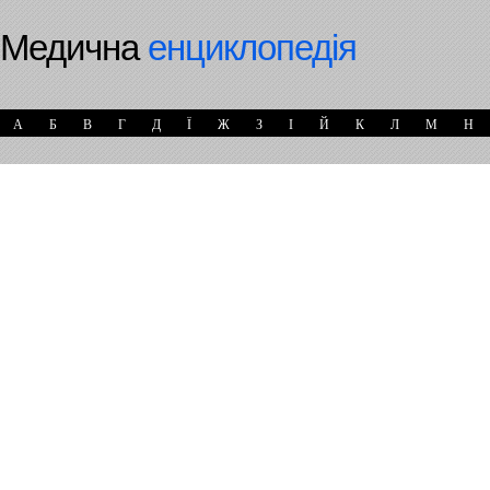
Медична
енциклопедія
А
Б
В
Г
Д
Ї
Ж
З
І
Й
К
Л
М
Н