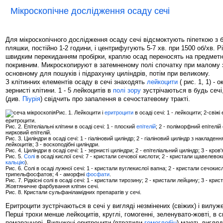
Мікроскопічне дослідження осаду сечі
Для мікроскопічного дослідження осаду сечі відсмоктують піпеткою з 
пляшки, постійно 1-2 години, і центрифугують 5-7 хв. при 1500 об/хв. 
швидким перекиданням пробірки, краплю осад переносять на предметн
покривним. Микроскопируют в затемненому полі спочатку при малому з
основному для пошуків і підрахунку циліндрів, потім при великому.
З клітинних елементів осаду в сечі знаходять
лейкоцити
( рис. 1, 1) - о
зернисті клітини. 1 - 5 лейкоцитів в
полі зору
зустрічаються в будь сечі,
(див.
Піурія
) свідчить про запалення в сечостатевому тракті.
Рис. 1. Лейкоцити і
еритроцити
в осаді сечі: 1 - лейкоцити; 2-свіжі
еритроцити.
Рис. 2. Епітеліальні клітини в осаді сечі: 1 - плоский
епітелій
; 2 - поліморфний епітелій
нирковий епітелій.
Рис. 3. Циліндри в осаді сечі: 1 - гіаліновий циліндр; 2 - гіаліновий циліндр з накладен
лейкоцитів; 3 - воскоподібні циліндри.
Рис. 4. Циліндри в осаді сечі: 1 - зернисті циліндри; 2 - епітеліальний циліндр; 3 - кров
Рис. 5.
Солі
в осаді кислої сечі: 7 - кристали сечової кислоти; 2 - кристали щавелево
кальцію
).
Рис. 6. Солі в осаді лужної сечі: 1 - кристали вуглекислої вапна; 2 - кристали сечокис
трипельфосфатов; 4 - аморфні
фосфати
.
Рис. 7. Рідкісні солі в осаді сечі: 1 - кристали тирозину; 2 - кристали лейцину; 3 - крист
Жовтяничне фарбування клітин сечі.
Рис. 8. Кристали сульфаніламідних препаратів у сечі.
Еритроцити зустрічаються в сечі у вигляді незмінених (свіжих) і вилужени
Перші трохи менше лейкоцитів, круглі, гомогенні, зеленувато-жовті, в 
помаранчеві. Вилужені еритроцити (втратили
гемоглобін
) мають вигляд