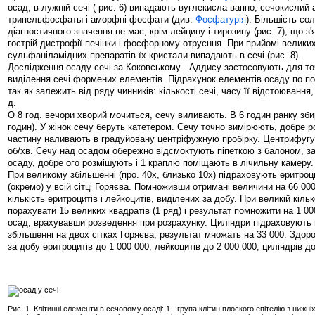
осад; в лужній сечі ( рис. 6) випадають вуглекисла вапно, сечокислий 
трипельфосфаты і аморфні фосфати (див.
Фосфатурія
). Більшість со
діагностичного значення не має, крім лейцину і тирозину (рис. 7), що з
гострій дистрофії печінки і фосфорному отруєння. При прийомі велики
сульфаніламідних препаратів їх кристали випадають в сечі (рис. 8).
Дослідження осаду сечі за Коковському - Аддису застосовують для то
виділення сечі формених елементів. Підрахунок елементів осаду по по
так як залежить від ряду чинників: кількості сечі, часу її відстоювання
д.
О 8 год. вечори хворий мочиться, сечу виливають. В 6 годин ранку зб
годин). У жінок сечу беруть катетером. Сечу точно вимірюють, добре р
частину наливають в градуйовану центріфужную пробірку. Центрифугу
об/хв. Сечу над осадом обережно відсмоктують піпеткою з балоном, з
осаду, добре ого розмішують і 1 краплю поміщають в лічильну камеру.
При великому збільшенні (про. 40х, близько 10х) підраховують еритроц
(окремо) у всій сітці Горяєва. Помноживши отримані величини на 66 00
кількість еритроцитів і лейкоцитів, виділених за добу. При великій кіль
порахувати 15 великих квадратів (1 ряд) і результат помножити на 1 00
осад, врахувавши розведення при розрахунку. Циліндри підраховують
збільшенні на двох сітках Горяєва, результат множать на 33 000. Здо
за добу еритроцитів до 1 000 000, лейкоцитів до 2 000 000, циліндрів д
Рис. 1. Клітинні елементи в сечовому осаді: 1 - група клітин плоского епітелію з нижні