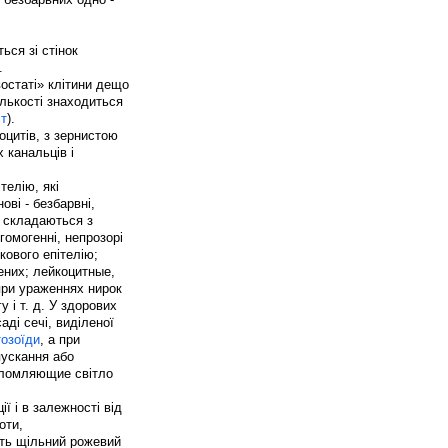
ься зі стінок
.
востаті» клітини дещо
ількості знаходиться
іт
).
оцитів, з зернистою
 канальців і
телію, які
ові - безбарвні,
що складаються з
гомогенні, непрозорі
кового епітелію;
ених; лейкоцитные,
при ураженнях нирок
 і т. д. У здорових
аді сечі, виділеної
озоїди
, а при
пускання або
преломляющие світло
ї і в залежності від
оти,
ють щільний рожевий