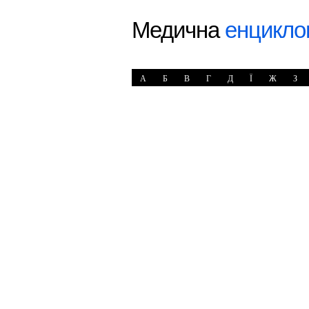
Медична
енцикло
А
Б
В
Г
Д
Ї
Ж
З