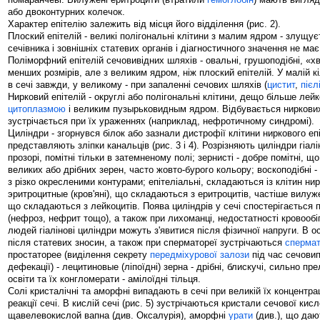
або двоконтурних колечок.
Характер епітелію залежить від місця його відділення (рис. 2).
Плоский епітелій - великі полігональні клітини з малим ядром - злущуєт
сечівника і зовнішніх статевих органів і діагностичного значення не має
Поліморфний епітелій сечовивідних шляхів - овальні, грушоподібні, «х
менших розмірів, але з великим ядром, ніж плоский епітелій. У малій к
в сечі завжди, у великому - при запаленні сечових шляхів (
цистит
,
пієл
Нирковий епітелій - округлі або полігональні клітини, дещо більше лейк
цитоплазмою
і великим пузырьковидным ядром. Відбувається ниркових
зустрічається при їх ураженнях (наприклад, нефротичному синдромі).
Циліндри - згорнувся білок або зазнали дистрофії клітини ниркового епі
представляють зліпки канальців (рис. 3 і 4). Розрізняють циліндри гіалін
прозорі, помітні тільки в затемненому полі; зернисті - добре помітні, 
великих або дрібних зерен, часто жовто-бурого кольору; воскоподібні - 
з різко окресленими контурами; епітеліальні, складаються із клітин нир
эритроцитные (кров'яні), що складаються з еритроцитів, частіше вилуж
що складаються з лейкоцитів. Поява циліндрів у сечі спостерігається 
(нефроз, нефрит тощо), а також при лихоманці, недостатності кровообігу
людей гіалінові циліндри можуть з'явитися після фізичної напруги. В ос
після статевих зносин, а також при сперматореї зустрічаються
спермат
простаторее (виділення секрету
передміхурової залози
під час сечови
дефекації) - лецитиновые (ліпоїдні) зерна - дрібні, блискучі, сильно 
освіти та їх конгломерати - амілоїдні тільця.
Солі кристалічні та аморфні випадають в сечі при великій їх концентраці
реакції сечі. В кислій сечі (рис. 5) зустрічаються кристали сечової кисл
щавелевокислой вапна (див. Оксалурія), аморфні
урати
(див.), що да