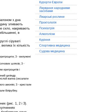
Курорти Європи
Лікування народними
засобами
Лікарські рослини
балоном з дна
Проктологія
Рідину зливають
е скло, накривають
Психіатрія
більшенні, в
Алкоголізм
Куріння
круглі сіруваті
 велика їх кількість
Спортивна медицина
Судова медицина
 еритроцити; 3 - вилужені
 сечових шляхів; 3 -
ням еритроцитів і
'яний циліндр.
кислой вапна (оксалати
лого амонію; 3 - кристали
али білірубіну.
х (рис. 1, 2 і 3).
скупченнях
 безбарвних одно -