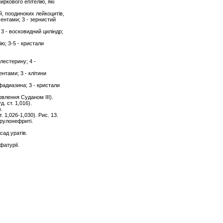
ниркового епітелію, які
ей, поодиноких лейкоцитів,
ментами; 3 - зернистий
 3 - восковидний циліндр;
ію; 3-5 - кристали
олестерину; 4 -
ентами; 3 - клітини
ьфадиазина; 3 - кристали
рвлення Суданом III).
. ст. 1,016).
.
 1,026-1,030). Рис. 13.
рулонефриті.
сад уратів.
фатурії.