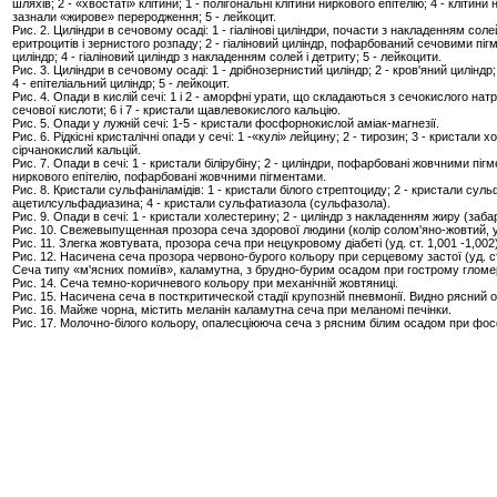
шляхів; 2 - «хвостаті» клітини; 1 - полігональні клітини ниркового епітелію; 4 - клітини 
зазнали «жирове» переродження; 5 - лейкоцит.
Рис. 2. Циліндри в сечовому осаді: 1 - гіалінові циліндри, почасти з накладенням сол
еритроцитів і зернистого розпаду; 2 - гіаліновий циліндр, пофарбований сечовими піг
циліндр; 4 - гіаліновий циліндр з накладенням солей і детриту; 5 - лейкоцити.
Рис. 3. Циліндри в сечовому осаді: 1 - дрібнозернистий циліндр; 2 - кров'яний циліндр;
4 - епітеліальний циліндр; 5 - лейкоцит.
Рис. 4. Опади в кислій сечі: 1 і 2 - аморфні урати, що складаються з сечокислого натр
сечової кислоти; 6 і 7 - кристали щавлевокислого кальцію.
Рис. 5. Опади у лужній сечі: 1-5 - кристали фосфорнокислой аміак-магнезії.
Рис. 6. Рідкісні кристалічні опади у сечі: 1 -«кулі» лейцину; 2 - тирозин; 3 - кристали х
сірчанокислий кальцій.
Рис. 7. Опади в сечі: 1 - кристали білірубіну; 2 - циліндри, пофарбовані жовчними пігм
ниркового епітелію, пофарбовані жовчними пігментами.
Рис. 8. Кристали сульфаніламідів: 1 - кристали білого стрептоциду; 2 - кристали сул
ацетилсульфадиазина; 4 - кристали сульфатиазола (сульфазола).
Рис. 9. Опади в сечі: 1 - кристали холестерину; 2 - циліндр з накладенням жиру (заба
Рис. 10. Свежевыпущенная прозора сеча здорової людини (колір солом'яно-жовтий, уд
Рис. 11. Злегка жовтувата, прозора сеча при нецукровому діабеті (уд. ст. 1,001 -1,002)
Рис. 12. Насичена сеча прозора червоно-бурого кольору при серцевому застої (уд. ст.
Сеча типу «м'ясних помиїв», каламутна, з брудно-бурим осадом при гострому гломе
Рис. 14. Сеча темно-коричневого кольору при механічній жовтяниці.
Рис. 15. Насичена сеча в посткритической стадії крупозній пневмонії. Видно рясний о
Рис. 16. Майже чорна, містить меланін каламутна сеча при меланомі печінки.
Рис. 17. Молочно-білого кольору, опалесціююча сеча з рясним білим осадом при фос