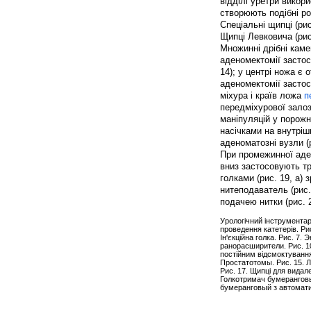
відділі уретри викор
створюють подібні ро
Спеціальні щипці (ри
Щипці Левковича (рис
Множинні дрібні каме
аденомектомії застосо
14); у центрі ножа є 
аденомектомії засто
міхура і країв ложа
п
передміхурової залоз
маніпуляцій у порожн
насічками на внутріш
аденоматозні вузли (р
При промежинної аде
вниз застосовують тр
голками (рис. 19, а)
нитеподаватель (рис.
подачею нитки (рис. 
Урологічний інструментарі
проведення катетерів. Рис
Ін'єкційна голка. Рис. 7.
ранорасширители. Рис. 1
постійним відсмоктуванням
Простатотомы. Рис. 15. Л
Рис. 17. Щипці для видал
Голкотримач бумеранговый
бумеранговый з автомат