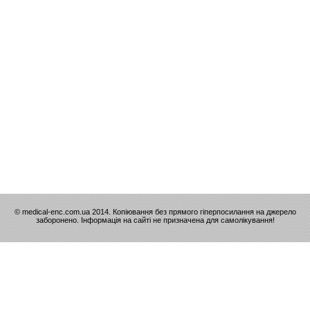
© medical-enc.com.ua 2014. Копіювання без прямого гіперпосилання на джерело
заборонено. Інформація на сайті не призначена для самолікування!