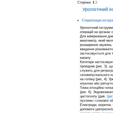
Сторінки:
1
2
Урологічний і
Стерилізація інстру
Урологічний інструме
операцій на органах 
Для вимірювання діа
меатометр, який явл
розширення звужень с
введення різноманітн
застосовується для 
каналу.
Катетери застосовуют
провідник (рис. 3), щ
служить для ретрогра
сечовипускального ка
на голівці (рис. 4). 
опуклою або увігнуто
Тонка ін'єкційна голк
(рис. 6). Эндовезика
цистоскопу (див.
Цис
пухлини і слизової о
Електроди, кюретки, 
допомоги уретроскоп