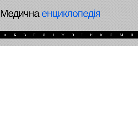
Медична
енциклопедія
А
Б
В
Г
Д
Ї
Ж
З
І
Й
К
Л
М
Н