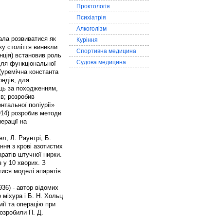
Проктологія
Психіатрія
Алкоголізм
стала розвиватися як
Куріння
тку століття виникли
Спортивна медицина
анція) встановив роль
Судова медицина
 для функціональної
(уремічна константа
ондів, для
ець за походженням,
ів; розробив
нтальної поліурії»
914) розробив методи
ерації на
ел, Л. Раунтрі, Б.
ня з крові азотистих
аратів штучної нирки.
 у 10 хворих. З
тися моделі апаратів
36) - автор відомих
 міхура і Б. Н. Хольц
мії та операцію при
озробили П. Д.