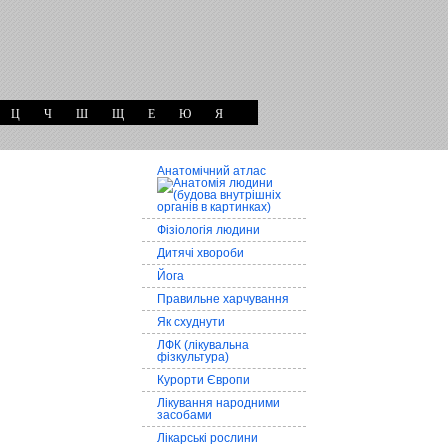
Ц
Ч
Ш
Щ
Е
Ю
Я
Анатомічний атлас
Фізіологія людини
Дитячі хвороби
Йога
Правильне харчування
Як схуднути
ЛФК (лікувальна
фізкультура)
Курорти Європи
Лікування народними
засобами
Лікарські рослини