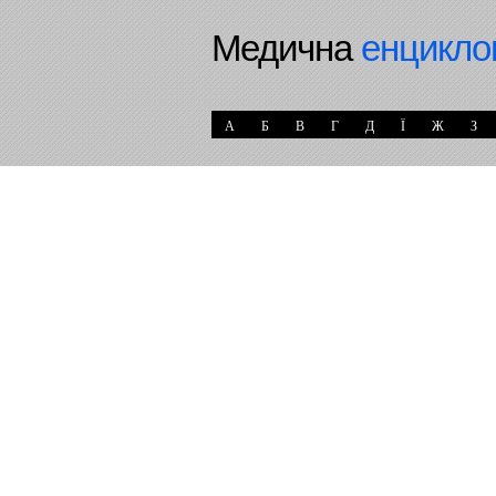
Медична
енцикло
А
Б
В
Г
Д
Ї
Ж
З