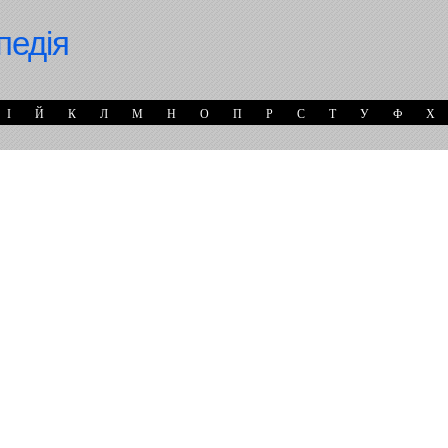
педія
І
Й
К
Л
М
Н
О
П
Р
С
Т
У
Ф
Х