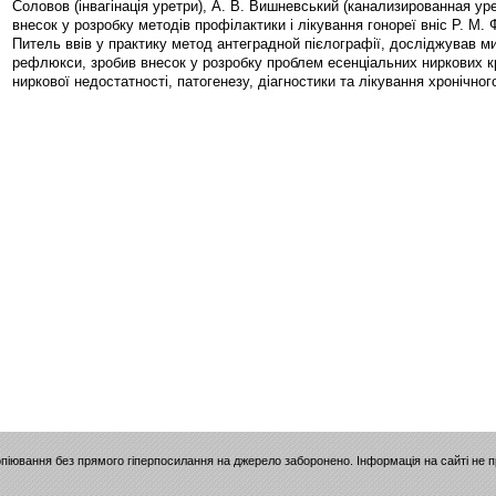
Соловов (інвагінація уретри), А. В. Вишневський (канализированная уре
внесок у розробку методів профілактики і лікування гонореї вніс Р. М.
Питель ввів у практику метод антеградной пієлографії, досліджував м
рефлюкси, зробив внесок у розробку проблем есенціальних ниркових кр
ниркової недостатності, патогенезу, діагностики та лікування хронічно
опіювання без прямого гіперпосилання на джерело заборонено. Інформація на сайті не 