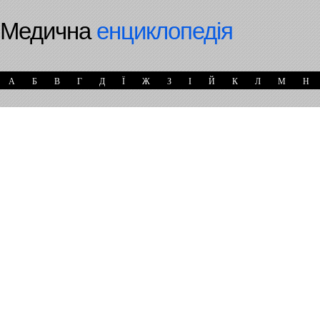
Медична
енциклопедія
А
Б
В
Г
Д
Ї
Ж
З
І
Й
К
Л
М
Н