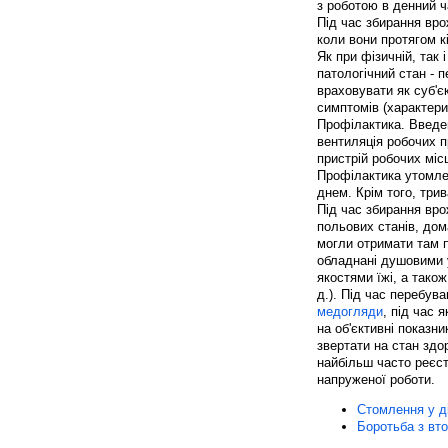
з роботою в денний ч
Під час збирання вро
коли вони протягом к
Як при фізичній, так
патологічний стан - 
враховувати як суб'єк
симптомів (характерис
Профілактика. Введен
вентиляція робочих п
пристрій робочих міс
Профілактика утомлени
днем. Крім того, трив
Під час збирання вро
польових станів, дом
могли отримати там п
обладнані душовими 
якостями їжі, а тако
д.). Під час перебув
медогляди
, під час 
на об'єктивні показни
звертати на стан здор
найбільш часто реєст
напруженої роботи.
Стомлення у д
Боротьба з вт