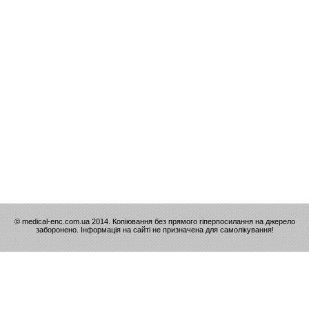
© medical-enc.com.ua 2014. Копіювання без прямого гіперпосилання на джерело
заборонено. Інформація на сайті не призначена для самолікування!