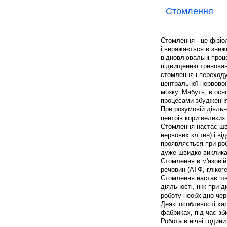
Стомлення
Стомлення - це фізіо
і виражається в зниж
відновлювальні проце
підвищенню треновано
стомлення і переходу
центральної нервової
мозку. Мабуть, в осн
процесами збудженн
При розумовій діяльн
центрів кори великих
Стомлення настає шв
нервових клітин) і в
проявляється при роб
дуже швидко виклика
Стомлення в м'язовій
речовин (АТФ, гліког
Стомлення настає шви
діяльності, ніж при 
роботу необхідно чер
Деякі особливості ха
фабриках, під час зб
Робота в нічні годи