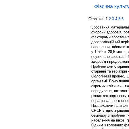
Фізична культу
Сторінки:
1
2
3
4
5
6
Зростання матеріальн
охорони здоров'я, ро
факторами зростання 
дореволюційний періо
населення, абсолютна
у 1970 р.-28,5 млн., 
неухильно зростає і 
здоров'я і продовжен
Проблемами старіння 
старіння та геріатрія
біологічний процес,
організмі. Воно почи
окремих клітинах і тк
передчасне, патологі
різних захворювань,
нераціонального спос
Незважаючи на значні 
СРСР згідно з рішенн
семінару з проблем ге
населення на вікові гр
Одним з головних факт