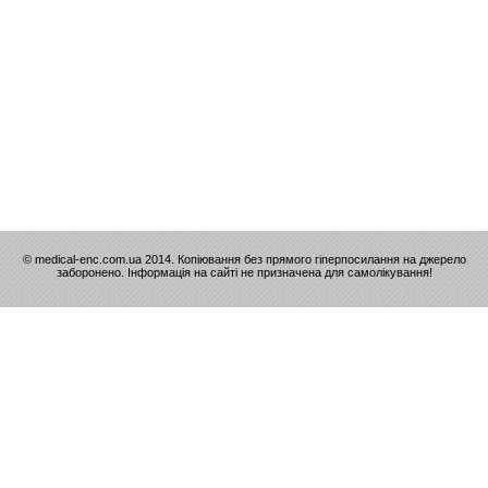
© medical-enc.com.ua 2014. Копіювання без прямого гіперпосилання на джерело
заборонено. Інформація на сайті не призначена для самолікування!