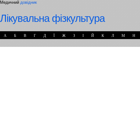
Медичний
довідник
Лікувальна фізкультура
А
Б
В
Г
Д
Ї
Ж
З
І
Й
К
Л
М
Н