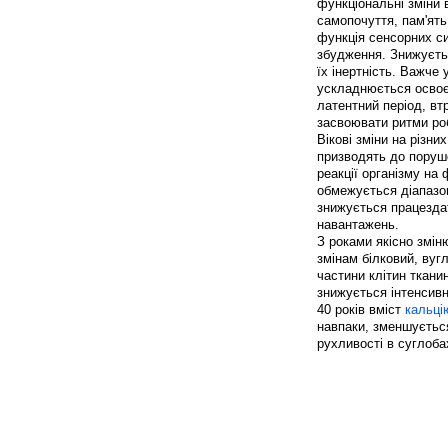
функціональні зміни 
самопочуття, пам'ять
функція сенсорних си
збудження. Знижуєтьс
їх інертність. Важче
ускладнюється освоєн
латентний період, вт
засвоювати ритми роб
Вікові зміни на різн
призводять до поруш
реакції організму на
обмежується діапазон
знижується працездат
навантажень.
З роками якісно змін
змінам білковий, вуг
частини клітин ткани
знижується інтенсивн
40 років вміст
кальці
навпаки, зменшуєтьс
рухливості в суглобах