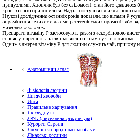
припухлими. Хлопчик був без свідомості, стан його здавалося б
крові з сечею припинилося. Надалі поступово зникли і інші па
Наукові дослідження останніх років показали, що вітамін Р ус
опромінення великими дозами рентгенівських променів або раді
мозкових оболонок.
Препарати вітаміну Р застосовують разом з аскорбіновою кислотою
сприяє утворенню запасів і засвоєнню вітаміну С в організмі.
Одним з джерел вітаміну Р для людини служить чай, причому н
Анатомічний атлас
Фізіологія людини
Дитячі хвороби
Йога
Правильне харчування
Як схуднути
ЛФК (лікувальна фізкультура)
Курорти Європи
Лікування народними засобами
Лікарські рослини