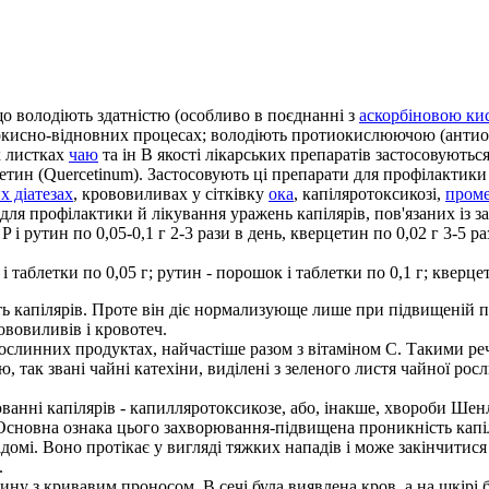
 що володіють здатністю (особливо в поєднанні з
аскорбіновою ки
 окисно-відновних процесах; володіють протиокислюючою (антиок
х листках
чаю
та ін В якості лікарських препаратів застосовуються:
етин (Quercetinum). Застосовують ці препарати для профілактики 
х діатезах
, крововиливах у сітківку
ока
, капіляротоксикозі,
проме
ж для профілактики й лікування уражень капілярів, пов'язаних із
і рутин по 0,05-0,1 г 2-3 рази в день, кверцетин по 0,02 г 3-5 р
 таблетки по 0,05 г; рутин - порошок і таблетки по 0,1 г; кверце
сть капілярів. Проте він діє нормализующе лише при підвищеній 
ововиливів і кровотеч.
х рослинних продуктах, найчастіше разом з вітаміном С. Такими р
ю, так звані чайні катехіни, виділені з зеленого листя чайної ро
анні капілярів - капилляротоксикозе, або, інакше, хвороби Шенлей
у. Основна ознака цього захворювання-підвищена проникність кап
омі. Воно протікає у вигляді тяжких нападів і може закінчитися
.
ину з кривавим проносом. В сечі була виявлена кров, а на шкірі 