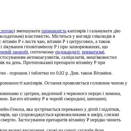
слотою
) зменшувати
проникність
капілярів і гальмувати дію
сидатным) властивістю. Містяться у вигляді глікозидів в
 вітамін P з листя чаю, вітамін Р з цитрусових, а також
і лікування гіповітамінозу Р і при захворюваннях, що
невій хворобі
, септичному
ендокардиті
,
ревматизмі
,
 застосуванням антикоагулянтів, саліцилатів, миш'яковистих
азів на день. Протипоказані препарати вітаміну Р при
тин - порошок і таблетки по 0,02 р. Див. також Вітаміни.
проникності капілярів. Остання проявляється головним чином у
ечовинами є: цитрин, виділений з червоного перцю і лимона,
слини. Багато вітаміну Р в чорній смородині, шипшині,
н-Геноха, яка зустрічається переважно у дітей і підлітків,
ілярів, що супроводжується крововиливами в шкіру, слизові
 смертю. Застосування препаратів вітаміну Р нерідко чинить
були великі висипання, схожі на синці; суглоби були