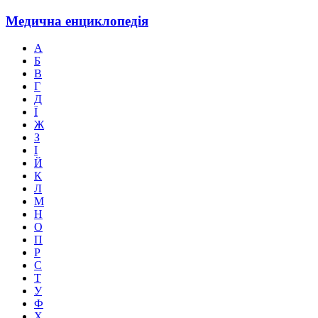
Медична
енциклопедія
А
Б
В
Г
Д
Ї
Ж
З
І
Й
К
Л
М
Н
О
П
Р
С
Т
У
Ф
Х