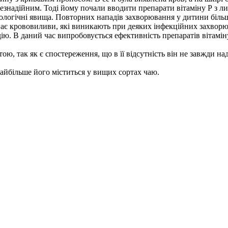
езнадійним. Тоді йому почали вводити препарати вітаміну Р з лис
тологічні явища. Повторних нападів захворювання у дитини більш
уває крововиливи, які виникають при деяких інфекційних захворю
ю. В даний час випробовується ефективність препаратів вітаміну
, так як є спостереження, що в її відсутність він не завжди нада
айбільше його міститься у вищих сортах чаю.