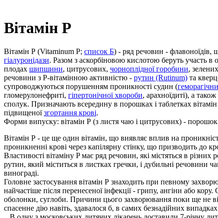
Вітамін Р
Вітамін Р (Vitaminum P;
список Б
) - ряд речовин - флавоноїдів,
гіалуронідази
. Разом з аскорбіновою кислотою беруть участь в
плодах
шипшини
, цитрусових,
чорноплідної горобини
, зелени
речовини з Р-вітамінною активністю -
рутин (Rutinum)
та кверц
супроводжуються порушенням проникності судин (
геморагічни
гломерулонефриті,
гіпертонічної хвороби
, арахноїдиті), а тако
сполук. Призначають всередину в порошках і таблетках вітамін P 
підвищеної
згортання крові
.
Форми випуску: вітамін Р (з листя чаю і цитрусових) - порошок і
Вітамін Р - це ще один вітамін, що виявляє вплив на проникні
проникненні крові через капілярну стінку, що призводить до кр
Властивості вітаміну P має ряд речовин, які містяться в різни
рутин, який міститься в листках гречки, і дубильні речовини ча
винограді.
Головне застосування вітамін Р знаходить при певному захворюв
найчастіше після перенесеної інфекції - грипу, ангіни або кор
оболонки, суглоби. Причини цього захворювання поки ще не від
спасенне дію навіть, здавалося б, в самих безнадійних випадках
...В одну з московських дитячих лікарень доставили 7-річну дит