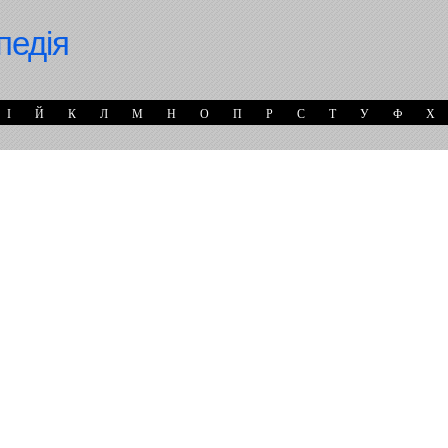
педія
І
Й
К
Л
М
Н
О
П
Р
С
Т
У
Ф
Х