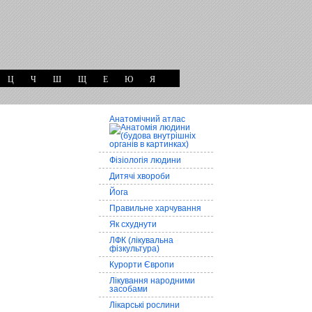
Ц
Ч
Ш
Щ
Е
Ю
Я
Анатомічний атлас
Фізіологія людини
Дитячі хвороби
Йога
Правильне харчування
Як схуднути
ЛФК (лікувальна
фізкультура)
Курорти Європи
Лікування народними
засобами
Лікарські рослини