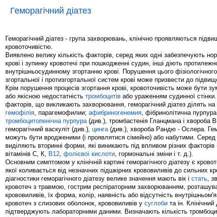
Геморагічний діатез
Геморагічний діатез - група захворювань, клінічно проявляються підв
кровоточивістю.
Виявлено велику кількість факторів, серед яких одні забезпечують но
крові і зупинку кровотечі при пошкодженні судин, інші діють протилеж
внутрішньосудинному згортанню крові. Порушення цього фізіологічного
згортальної і протизгортальної систем крові може призвести до підвищ
Крім порушення процесів згортання крові, кровоточивість може бути з
або якісною недостатність
тромбоцитів
або ураженням судинної стінки.
факторів, що викликають захворювання, геморагічний діатез ділять на т
гемофілія
, парагемофилии;
афибриногенемия
, фібринолітична пурпура;
тромбоцитопенічна пурпура
(див.), тромбастенія Гланцмана і хвороба В
геморагічний васкуліт (див.),
цинга
(див.), хвороба Рандю - Ослера. Гем
можуть бути вродженими (і проявлятися сімейно) або набутими. Серед
виділяють вторинні форми, які виникають під впливом різних факторів (
вітамінів С, К,
В12
,
фолієвої кислоти
, гормональні зміни і т. д.).
Основним симптомом у клінічній картині геморагічного діатезу є кровот
якої коливається від незначних підшкірних крововиливів до сильних к
діагностики геморагічного діатезу велике значення мають вік і
стать
, з
кровотеч з травмою, гострим респіраторним захворюванням, розташув
крововиливів, їх форма, колір, наявність або відсутність внутрішньом'
кровотеч з слизових оболонок, крововиливів у
суглоби
та ін. Клінічний 
підтверджують лабораторними даними. Визначають кількість тромбоцит