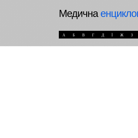
Медична
енцикло
А
Б
В
Г
Д
Ї
Ж
З