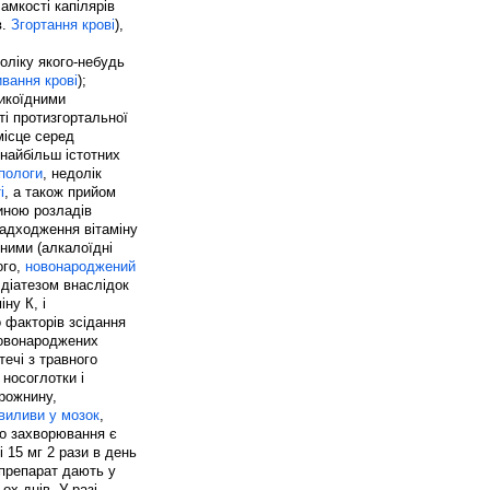
ламкості капілярів
в.
Згортання крові
),
оліку якого-небудь
вання крові
);
икоїдними
і протизгортальної
місце серед
 найбільш істотних
пологи
, недолік
і
, а також прийом
иною розладів
надходження вітаміну
сними (алкалоїдні
ого,
новонароджений
діатезом внаслідок
ну К, і
о факторів зсідання
 новонароджених
течі з травного
 носоглотки і
орожнину,
виливи у мозок
,
го захворювання є
і 15 мг 2 рази в день
 препарат дають у
ох днів. У разі