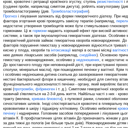
крові, кровотечі і ретракції кров'яного згустку, ступінь
резистентності
і 
(судинні проби, наприклад симптом джгута), роблять коагулограму (ди
тромбоэластограмму (див.
Тромбоэластография
).
Прогноз
і лікування залежать від форми геморагічного діатезу. При нед
фактора згортання крові проводять замісну терапію (наприклад,
перели
недостатнє утворення тромбоцитів може бути стимульовано глюкокорт
гормонами. Ці ж
гормони
надають хороший ефект при високій активност
системи, а також при імуноалергічна геморагічних діатезах. Особливе 
геморагічний діатезів займає геморагічна хвороба новонароджених. До
факторів порушення гемостазу у новонароджених відносяться тривалі
кисню у плода, хвороби та
інтоксикації
матері в останні місяці
вагітност
нею деяких лікарських засобів (наприклад,
снодійних
). Основною прич
гемостазу у новонароджених, особливо у
недоношених
, є недостатнє 
До зростаючого плоду при неповноцінній дієті, при користуванні проно
сполуки, мінеральні масла), при пошкодженні печінки у вагітної. Крім т
і особливо недоношена дитина схильна до захворювання геморагічним 
нестачі бактеріальної флори в кишечнику, необхідної для синтезу вітамі
функціонального недосконалості печінки - органу, який виробляє багат
крові (
протромбін
,
фібриноген
і т. д.). Симптоми геморагічної хвороби
зазвичай з'являються на 2-3-й день життя. Найбільш часті з них - крово
тракту (мелена,
кривава блювота
), з пупкової ранки, слизової оболонки
сечостатевих шляхів. Іноді спостерігаються кровотечі в плевральну п
крововиливи в шкіру і підшкірну клітковину. Особливо небезпечні
крово
печінку
і наднирники. Головним засобом попередження і лікування цьо
вітамін К. В профілактичних цілях вітамін До призначають жінкам у доз
за два тижні до пологів (не більше трьох днів). Новонародженим дітям
перший же день появи кровотечі у дозі 1 мг 2 рази в день не більше трь