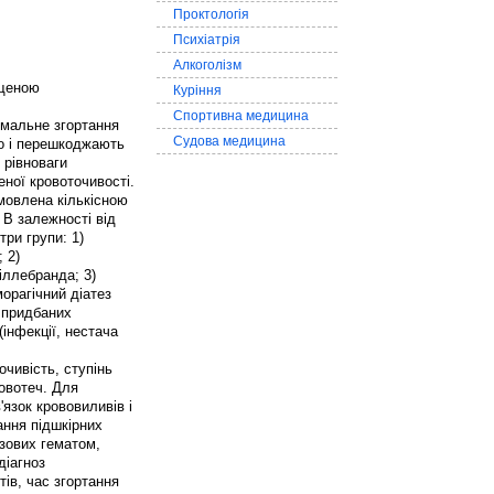
Проктологія
Психіатрія
Алкоголізм
ищеною
Куріння
Спортивна медицина
рмальне згортання
Судова медицина
но і перешкоджають
 рівноваги
еної кровоточивості.
умовлена кількісною
 В залежності від
ри групи: 1)
 2)
іллебранда; 3)
орагічний діатез
 придбаних
інфекції, нестача
очивість, ступінь
ровотеч. Для
в'язок крововиливів і
ання підшкірних
язових гематом,
діагноз
ів, час згортання