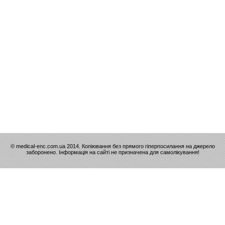
© medical-enc.com.ua 2014. Копіювання без прямого гіперпосилання на джерело
заборонено. Інформація на сайті не призначена для самолікування!