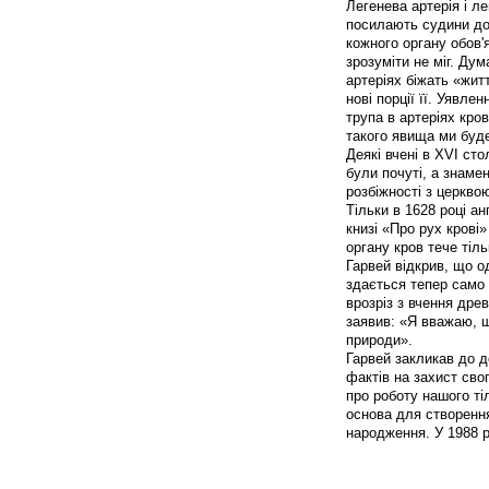
Легенева артерія і л
посилають судини до 
кожного органу обов'я
зрозуміти не міг. Ду
артеріях біжать «жит
нові порції її. Уявле
трупа в артеріях кро
такого явища ми буде
Деякі вчені в XVI ст
були почуті, а знаме
розбіжності з церквою
Тільки в 1628 році а
книзі «Про рух крові
органу кров тече тіль
Гарвей відкрив, що од
здається тепер само 
врозріз з вчення древ
заявив: «Я вважаю, щ
природи».
Гарвей закликав до д
фактів на захист свог
про роботу нашого ті
основа для створення
народження. У 1988 р