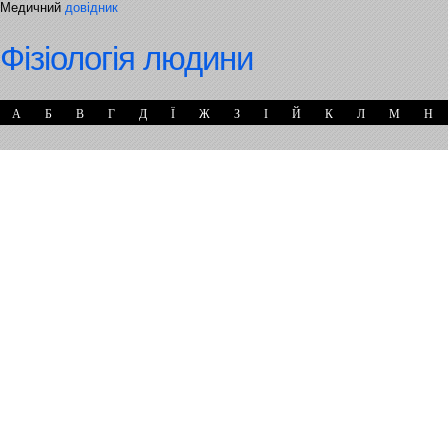
Медичний
довідник
Фізіологія людини
А
Б
В
Г
Д
Ї
Ж
З
І
Й
К
Л
М
Н