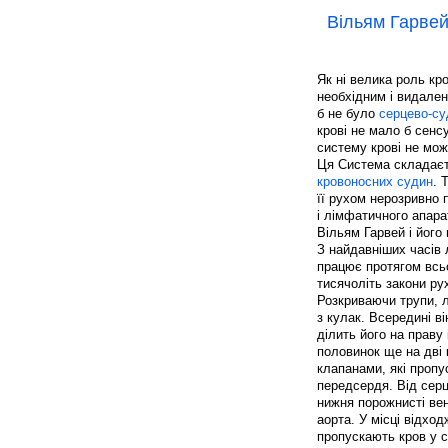
Вільям Гарвей
Як ні велика роль кро
необхідним і видале
б не було
серцево-су
крові не мало б сенс
систему крові не мож
Ця Система складаєть
кровоносних судин
. 
її рухом нерозривно 
і лімфатичного апара
Вільям Гарвей і його 
З найдавніших часів 
працює протягом всьо
тисячоліть закони ру
Розкриваючи трупи, л
з кулак. Всередині в
ділить його на праву 
половинок ще на дві 
клапанами, які пропу
передсердя. Від серц
нижня порожнисті вен
аорта. У місці відход
пропускають кров у с