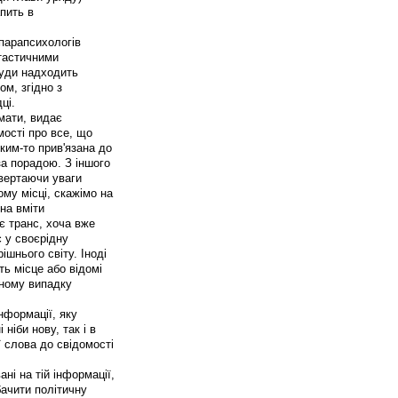
апить в
 парапсихологів
нтастичними
куди надходить
ом, згідно з
ці.
мати, видає
мості про все, що
 ким-то прив'язана до
за порадою. З іншого
ивертаючи уваги
му місці, скажімо на
нна вміти
ує транс, хоча вже
є у своєрідну
ішнього світу. Іноді
ь місце або відомі
аному випадку
нформації, яку
ніби нову, так і в
ї слова до свідомості
ні на тій інформації,
бачити політичну