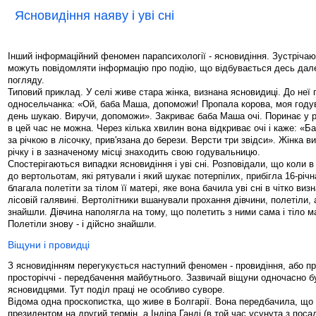
Ясновидіння наяву і уві сні
Інший інформаційний феномен парапсихології - ясновидіння. Зустрічаю
можуть повідомляти інформацію про подію, що відбувається десь дал
погляду.
Типовий приклад. У селі живе стара жінка, визнана ясновидиці. До неї
односельчанка: «Ой, баба Маша, допоможи! Пропала корова, моя годув
день шукаю. Виручи, допоможи». Закриває баба Маша очі. Поринає у р
в цей час не можна. Через кілька хвилин вона відкриває очі і каже: «Б
за річкою в лісочку, прив'язана до берези. Версти три звідси». Жінка ви
річку і в зазначеному місці знаходить свою годувальницю.
Спостерігаються випадки ясновидіння і уві сні. Розповідали, що коли в
до вертольотам, які рятували і який шукає потерпілих, прибігла 16-річн
благала полетіти за тілом її матері, яке вона бачила уві сні в чітко виз
лісовій галявині. Вертолітники вшанували прохання дівчини, полетіли, 
знайшли. Дівчина наполягла на тому, що полетить з ними сама і тіло м
Полетіли знову - і дійсно знайшли.
Віщуни і провидці
З ясновидінням перегукується наступний феномен - провидіння, або пр
просторіччі - передбачення майбутнього. Зазвичай віщуни одночасно б
ясновидцями. Тут поділ праці не особливо суворе.
Відома одна проскопистка, що живе в Болгарії. Вона передбачила, що
президентом на другий термін, а Індіра Ганді (в той час усунута з поса