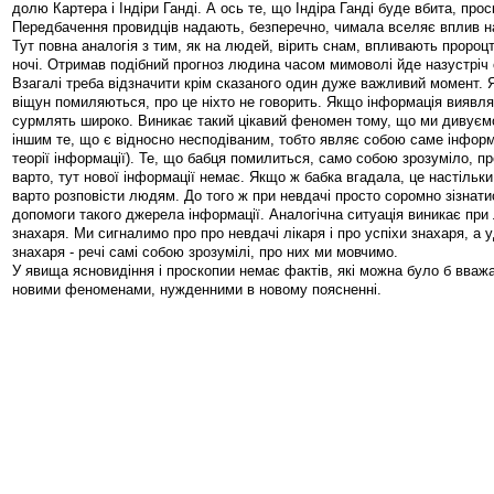
долю Картера і Індіри Ганді. А ось те, що Індіра Ганді буде вбита, про
Передбачення провидців надають, безперечно, чимала вселяє вплив н
Тут повна аналогія з тим, як на людей, вірить снам, впливають пророц
ночі. Отримав подібний прогноз людина часом мимоволі йде назустріч о
Взагалі треба відзначити крім сказаного один дуже важливий момент.
віщун помиляються, про це ніхто не говорить. Якщо інформація виявля
сурмлять широко. Виникає такий цікавий феномен тому, що ми дивуємо
іншим те, що є відносно несподіваним, тобто являє собою саме інформ
теорії інформації). Те, що бабця помилиться, само собою зрозуміло, про
варто, тут нової інформації немає. Якщо ж бабка вгадала, це настільки
варто розповісти людям. До того ж при невдачі просто соромно зізнат
допомоги такого джерела інформації. Аналогічна ситуація виникає при л
знахаря. Ми сигналимо про про невдачі лікаря і про успіхи знахаря, а уд
знахаря - речі самі собою зрозумілі, про них ми мовчимо.
У явища ясновидіння і проскопии немає фактів, які можна було б вваж
новими феноменами, нужденними в новому поясненні.