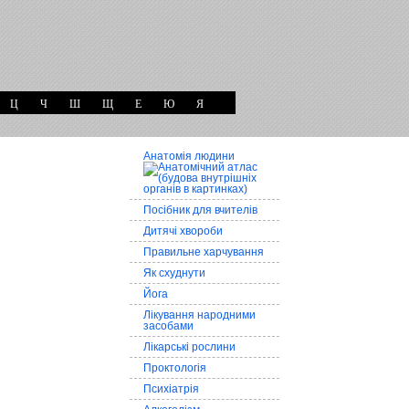
Ц
Ч
Ш
Щ
Е
Ю
Я
Анатомія людини
Посібник для вчителів
Дитячі хвороби
Правильне харчування
Як схуднути
Йога
Лікування народними
засобами
Лікарські рослини
Проктологія
Психіатрія