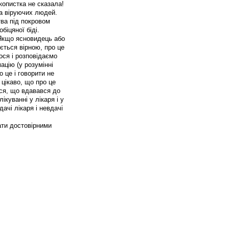
скопистка не сказала!
а віруючих людей.
тва під покровом
біцяної біді.
 Якщо ясновидець або
ється вірною, про це
ся і розповідаємо
ацію (у розумінні
 це і говорити не
 цікаво, що про це
ися, що вдавався до
ікуванні у лікаря і у
ачі лікаря і невдачі
ати достовірними