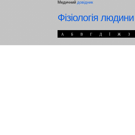
Медичний
довідник
Фізіологія людини
А
Б
В
Г
Д
Ї
Ж
З