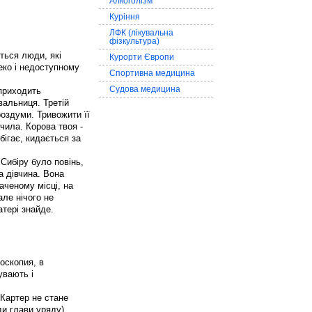
Алкоголізм
Куріння
ЛФК (лікувальна
фізкультура)
ться люди, які
Курорти Європи
еко і недоступному
Спортивна медицина
Судова медицина
 приходить
альниця. Третій
оздуми. Тривожити її
ачила. Корова твоя -
бігає, кидається за
 Сибіру було повінь,
а дівчина. Вона
наченому місці, на
але нічого не
атері знайде.
оскопия, в
увають і
 Картер не стане
ди глави уряду)