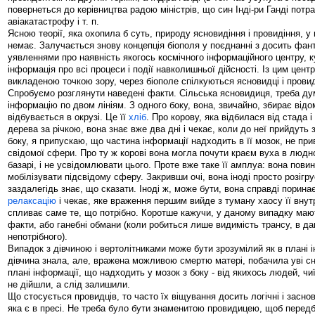
повернеться до керівництва радою міністрів, що син Інді-ри Ганді потр
авіакатастрофу і т. п.
Ясною теорії, яка охопила б суть, природу ясновидіння і провидіння, у
немає. Залучається знову концепція біополя у поєднанні з досить фа
уявленнями про наявність якогось космічного інформаційного центру, 
інформація про всі процеси і події навколишньої дійсності. Із цим центр
викладеною точкою зору, через біополе спілкуються ясновидці і провид
Спробуємо розглянути наведені факти. Сільська ясновидиця, треба ду
інформацію по двом лініям. З одного боку, вона, звичайно, збирає відо
відбувається в окрузі. Це її
хліб
. Про корову, яка відбилася від стада і
дерева за річкою, вона знає вже два дні і чекає, коли до неї прийдуть 
боку, я припускаю, що частина інформації надходить в її мозок, не пр
свідомої сфери. Про ту ж корові вона могла почути краєм вуха в людно
базарі, і не усвідомлювати цього. Проте вже таке її амплуа: вона пови
мобілізувати підсвідому сферу. Закривши очі, вона іноді просто розігр
заздалегідь знає, що сказати. Іноді ж, може бути, вона справді порина
релаксацію
і чекає, яке враження першим вийде з туману хаосу її внутр
спливає саме те, що потрібно. Коротше кажучи, у даному випадку мают
факти, або ганебні обмани (коли робиться лише видимість трансу, в д
непотрібного).
Випадок з дівчиною і вертолітниками може бути зрозумілий як в плані і
дівчина знала, але, вражена можливою смертю матері, побачила уві сні 
плані інформації, що надходить у мозок з боку - від якихось людей, чи
не дійшли, а слід залишили.
Що стосується провидців, то часто їх віщування досить логічні і заснова
яка є в пресі. Не треба було бути знаменитою провидицею, щоб перед