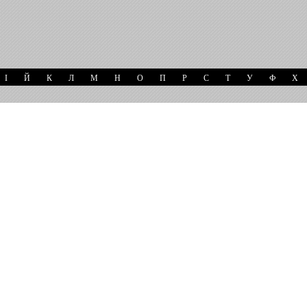
І
Й
К
Л
М
Н
О
П
Р
С
Т
У
Ф
Х