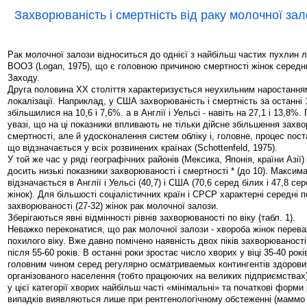
Захворюваність і смертність від раку молочної зал
Рак молочної залози відноситься до однієї з найбільш частих пухлин 
ВООЗ (Logan, 1975), що є головною причиною смертності жінок середнь
Заходу.
Друга половина XX століття характеризується неухильним наростанням
локалізації. Наприклад, у США захворюваність і смертність за останні 
збільшилися на 10,6 і 7,6%. а в Англії і Уельсі - навіть на 27,1 і 13,8%.
увазі, що на ці показники впливають не тільки дійсне збільшення захво
смертності, але й удосконалення систем обліку і, головне, процес пос
що відзначається у всіх розвинених країнах (Schottenfeld, 1975).
У той же час у ряді географічних районів (Мексика, Японія, країни Азії)
досить низькі показники захворюваності і смертності * (до 10). Макси
відзначається в Англії і Уельсі (40,7) і США (70,6 серед білих і 47,8 с
жінок). Для більшості соціалістичних країн і СРСР характерні середні 
захворюваності (27-32) жінок рак молочної залози.
Зберігаються явні відмінності рівнів захворюваності по віку (табл. 1).
Неважко переконатися, що рак молочної залози - хвороба жінок перева
похилого віку. Вже давно помічено наявність двох піків захворюваності:
після 55-60 років. В останні роки зростає число хворих у віці 35-40 рок
головним чином серед регулярно осматриваемых контингентів здорових 
організованого населення (тобто працюючих на великих підприємствах)
у цієї категорії хворих найбільш часті «мінімальні» та початкові форми 
випадків виявляються лише при рентгенологічному обстеженні (маммо 