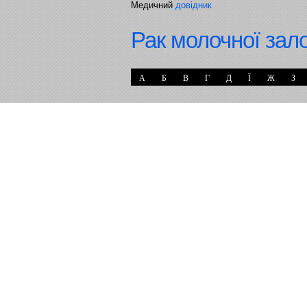
Медичний
довідник
Рак молочної зал
А
Б
В
Г
Д
Ї
Ж
З