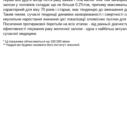
залози у чоловіків складає ще не більше 0,2%тов, причому максималь
характерний для віку 70 років і старше, має тенденцію до зменшення д
Таким чином, сучасні тенденції динаміки захворюваності і смертності с
неухильне наростання значення цієї локалізації злоякісних пухлин для 
Посилення протиракової боротьби на всіх етапах - від ранньої діагнос
ефективності лікування раку молочної залози - одна з найбільш актуа
сучасної медицини.
* Ці показники обчислюються на 100 000 жінок.
** Надалі ми будемо називати його Інститут онкології.