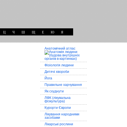
Ц
Ч
Ш
Щ
Е
Ю
Я
Анатомічний атлас
Фізіологія людини
Дитячі хвороби
Йога
Правильне харчування
Як схуднути
ЛФК (лікувальна
фізкультура)
Курорти Європи
Лікування народними
засобами
Лікарські рослини