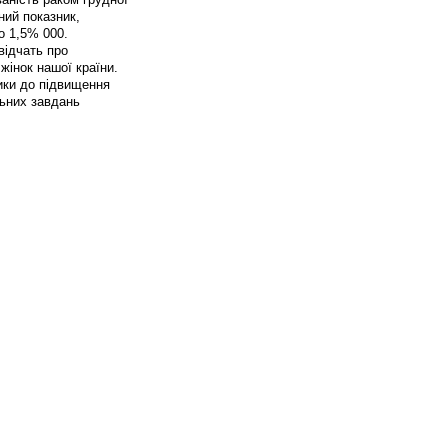
ний показник,
о 1,5% 000.
відчать про
жінок нашої країни.
тики до підвищення
льних завдань