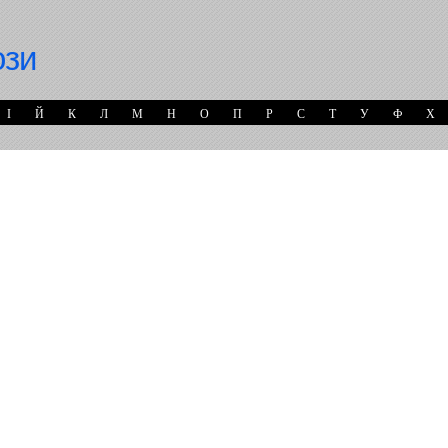
ози
І
Й
К
Л
М
Н
О
П
Р
С
Т
У
Ф
Х