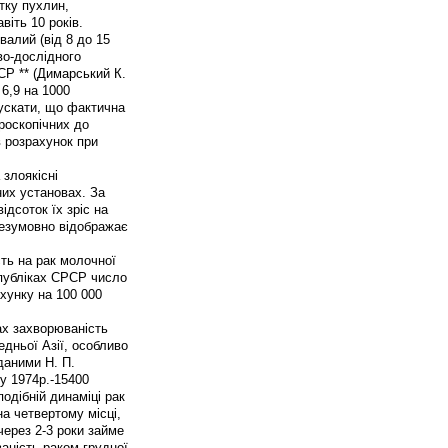
тку пухлин,
віть 10 років.
валий (від 8 до 15
во-дослідного
РСР ** (Димарський К.
 6,9 на 1000
пускати, що фактична
кроскопічних до
в розрахунок при
злоякісні
них установах. За
ідсоток їх зріс на
безумовно відображає
сть на рак молочної
спубліках СРСР число
ахунку на 100 000
пах захворюваність
едньої Азії, особливо
 даними Н. П.
 у 1974р.-15400
 подібній динаміці рак
на четвертому місці,
ерез 2-3 роки займе
ваність раком грудної