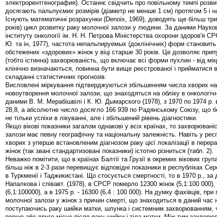
электрорентгенография). Останнє свідчить про повільному темпі розви
досягають пальпуємих розмірів (діаметр не менше 1 см) протягом 5 і на
Існують математичні розрахунки (Denoix, 1969), доводять ще більш три
років) цикл розвитку раку молочної залози у людини. За даними Науко
інституту онкології ім. Н. Н. Петрова Міністерства охорони здоров'я С
Ю. та ін, 1977), частота непальпируемых (доклінічних) форм становить
обстежених «здорових» жінок у віці старше 30 років. Це дозволяє при
(тобто істинна) захворюваність, що включає всі форми пухлин - від мі
клінічно визначаються, повинна бути вище реєстрованої і прийматися 
складанні статистичних прогнозів.
Висловлені міркування підтверджуються збільшенням числа хворих на 
новоутворення молочної залози, що знаходяться на обліку в онкологіч
даними В. М. Мерабішвілі і К. Ю. Дымарского (1978), з 1970 по 1974 р. в
28,8, а абсолютне число досягло 166 939 по Радянському Союзу, що 
не тільки успіхи в лікуванні, але і збільшений рівень діагностики.
Якщо вікові показники загалом однакові у всіх країнах, то захворювані
залози має певну географічну та національну залежність. Навіть у ре
хворих з уперше встановленим діагнозом раку цієї локалізації в перер
жінок (так звані стандартизовані показники) істотно різниться (табл. 2).
Неважко помітити, що в країнах Балтії та Грузії в окремих вікових гру
більш ніж в 2-3 рази перевищує відповідні показники в республіках Сер
в Туркменії і Таджикистані. Що стосується смертності, то в 1970 р., за
Напалкова і співавт. (1978), в СРСР померло 12300 жінок (5,1:100 000),
(6,1:100000), а в 1975 р. - 16300 (6,4 : 100 000). На думку фахівців, при
молочної залози у жінок з причин смерті, що знаходиться в даний час 
поступаючись раку шийки матки, шлунка і системним захворюванням, ч
перше або друге місце після раку шийки і тіла матки. Між тим захворю