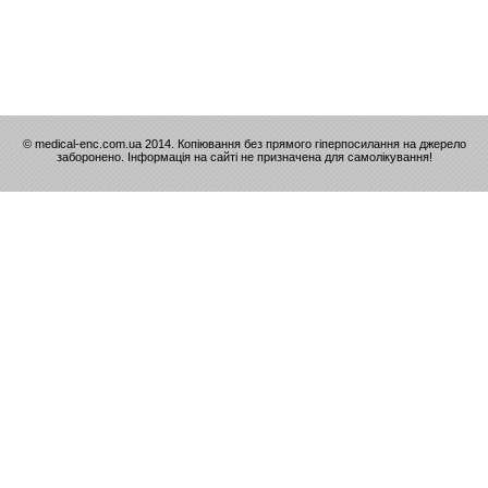
© medical-enc.com.ua 2014. Копіювання без прямого гіперпосилання на джерело
заборонено. Інформація на сайті не призначена для самолікування!