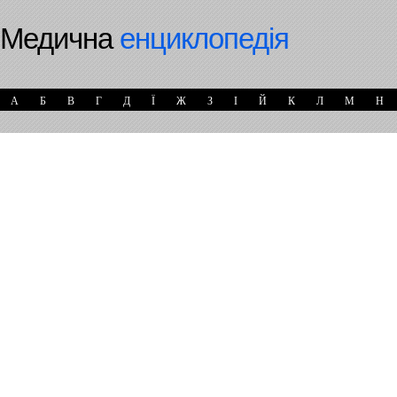
Медична
енциклопедія
А
Б
В
Г
Д
Ї
Ж
З
І
Й
К
Л
М
Н