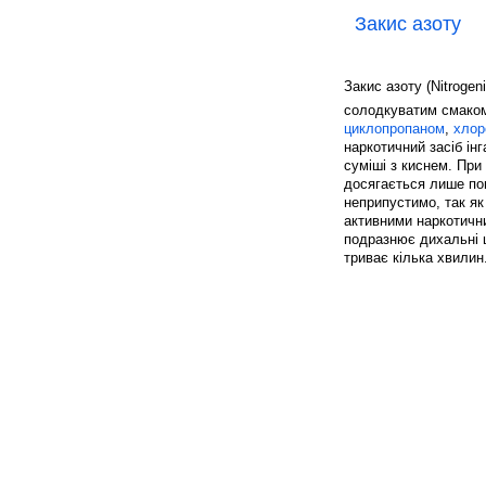
Закис азоту
Закис азоту (Nitrogen
солодкуватим смаком
циклопропаном
,
хлор
наркотичний засіб ін
суміші з киснем. При 
досягається лише по
неприпустимо, так як
активними наркотични
подразнює дихальні 
триває кілька хвилин