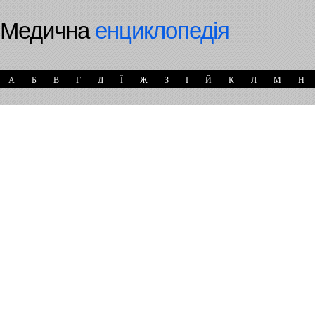
Медична
енциклопедія
А
Б
В
Г
Д
Ї
Ж
З
І
Й
К
Л
М
Н