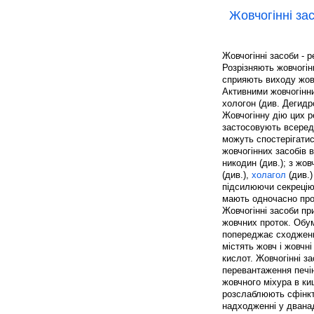
Жовчогінні за
Жовчогінні засоби - 
Розрізняють жовчогін
сприяють виходу жовч
Активними жовчогінн
хологон (див. Дегидр
Жовчогінну дію цих р
застосовують всеред
можуть спостерігатис
жовчогінних засобів 
никодин (див.); з жо
(див.),
холагол
(див.)
підсилюючи секрецію 
мають одночасно прот
Жовчогінні засоби пр
жовчних проток. Об
попереджає сходження
містять жовч і жовчн
кислот. Жовчогінні з
перевантаження печін
жовчного міхура в ки
розслаблюють сфінкт
надходженні у двана