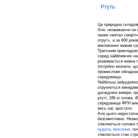
Ртуть
Це природна складова
Але, незважаючи на 
назви «метал смерті».
отрут», а за 400 рокі
викликаних живим срі
Трагічним прикладом 
серед найближчих на
розвивається важка 
(потрібно визнати, щ
промислове обладнан
середовища.
Найбільш забрудненої
отруюються викидами
досвідчені виміри, п
ртуті, 186 кг олова, 4
середовище ФРН викид
весь час зростати.
Але цього недостатнь
безсимптомно. Незвор
з'являються головні 
нудота
,
безсоння
, по
з'являється стан стра