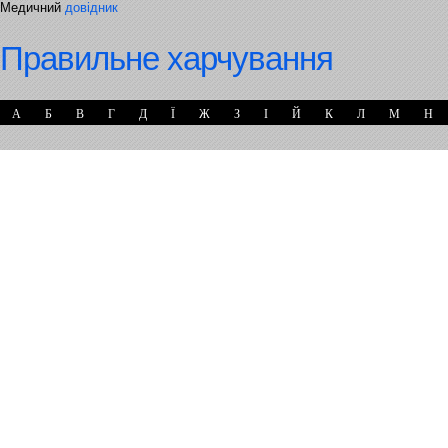
Медичний
довідник
Правильне харчування
А
Б
В
Г
Д
Ї
Ж
З
І
Й
К
Л
М
Н