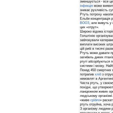
зменшується - все це
інфекція
може виявити
зникає рухливість с
Ртуть потроху накопи
Ельби концентрація р
ВООЗ
, але живуть у 
цих «отрут».
Широко відома історія
Голштінію організува
заблокували катерами
виплати високих штра
цій рибі в тисячі ра
Ртуть може давати пр
загибель диких птахі
ртуті абсорбуються п
системи і мозку. Най
Понад 450 смертних ви
потрапив
хліб
з отрує
немовлят в Аргентин
Чиста ртуть, у своєму
похідні, що утворюют
ланцюжком живих орга
людському організмі.
«живе
срібло
» раскат
ртуть отруйна, хоча 
З організму людини р
проникнути в мозок,