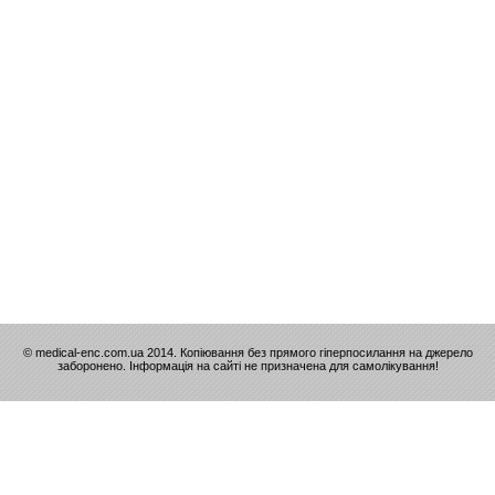
© medical-enc.com.ua 2014. Копіювання без прямого гіперпосилання на джерело
заборонено. Інформація на сайті не призначена для самолікування!