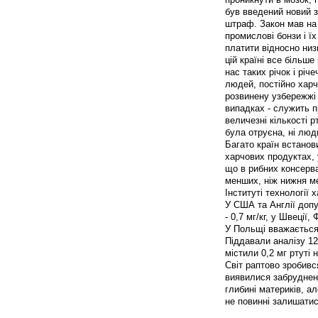
був введений новий з
штраф. Закон мав на 
промислові бонзи і ї
платити відносно низ
цій країні все більше
нас таких річок і річ
людей, постійно хар
розвинену узбережжі
випадках - служить п
величезні кількості р
була отруєна, ні люди
Багато країн встано
харчових продуктах, 
що в рибних консерва
менших, ніж нижня ме
Інституті технології
У США та Англії допус
- 0,7 мг/кг, у Швеції, Ф
У Польщі вважається,
Піддавали аналізу 12
містили 0,2 мг ртуті 
Світ раптово зробивс
виявилися забруднени
глибині материків, а
не повинні залишатис