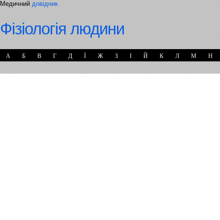
Медичний
довідник
Фізіологія людини
А
Б
В
Г
Д
Ї
Ж
З
І
Й
К
Л
М
Н