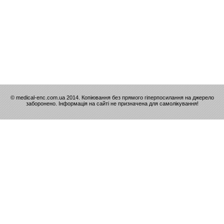
© medical-enc.com.ua 2014. Копіювання без прямого гіперпосилання на джерело
заборонено. Інформація на сайті не призначена для самолікування!