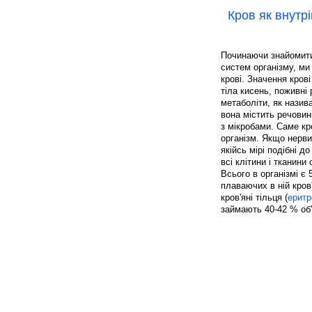
Кров як внутр
Починаючи знайомити
систем організму, ми
крові. Значення кров
тіла кисень, поживні
метаболіти, як назив
вона містить речовин
з мікробами. Саме к
організм. Якщо нерви
якійсь мірі подібні 
всі клітини і тканини
Всього в організмі є 
плаваючих в ній кров
кров'яні тільця (
еритр
займають 40-42 % об'