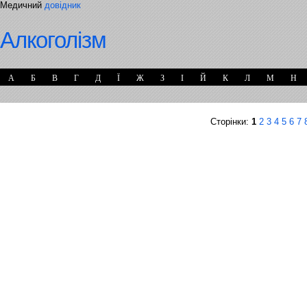
Медичний
довідник
Алкоголізм
А
Б
В
Г
Д
Ї
Ж
З
І
Й
К
Л
М
Н
Сторінки:
1
2
3
4
5
6
7