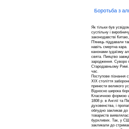
Боротьба з ал
Як тільки був усвідо
суспільну і виробнич
законодавстві Китаю,
П'яниць піддавали та
навіть смертна кара.
канонами іудаїзму ал
свята. Пияцтво завжд
зародження. Суворо 
Стародавньому Римі. 
час.
Поступове пізнання с
XIX століття заборон
принести великого ус
Відносно широка боро
Класичною формою ціє
1808 р. в Англії та П
духовенства, і пропа
облудно закликав до 
товариств виявлялася
бурхливих. Так, у СШ
закликали до стриман