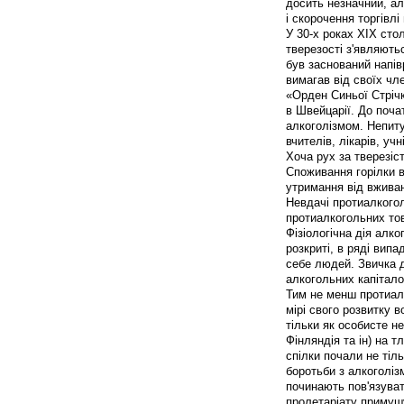
досить незначний, а
і скорочення торгівлі
У 30-х роках XIX сто
тверезості з'являютьс
був заснований напів
вимагав від своїх чл
«Орден Синьої Стрічк
в Швейцарії. До поча
алкоголізмом. Непиту
вчителів, лікарів, уч
Хоча рух за тверезіс
Споживання горілки в
утримання від вживан
Невдачі протиалкого
протиалкогольних тов
Фізіологічна дія алк
розкриті, в ряді вип
себе людей. Звичка д
алкогольних капітал
Тим не менш протиалк
мірі свого розвитку 
тільки як особисте не
Фінляндія та ін) на т
спілки почали не тіл
боротьби з алкоголіз
починають пов'язуват
пролетаріату примушу