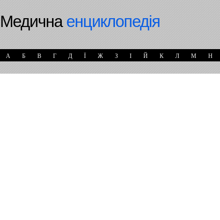
Медична
енциклопедія
А
Б
В
Г
Д
Ї
Ж
З
І
Й
К
Л
М
Н