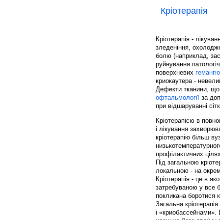
Кріотерапія
Кріотерапія - лікува
зледеніння, охолодж
болю (наприклад, зас
руйнування патологіч
поверхневих
гемангі
криокаутера - невели
Дефекти тканини, що
офтальмології
за доп
при відшаруванні сітк
Кріотерапією в повн
і лікування захворюв
кріотерапію більш ву
низькотемпературного
профілактичних цілях
Під загальною кріоте
локальною - на окрем
Кріотерапія - це в я
затребуваною у все б
покликана боротися к
Загальна кріотерапія
і «криобассейнами». 