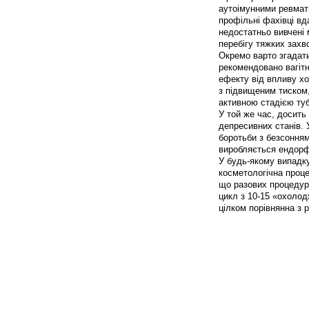
аутоімунними ревмат
профільні фахівці в
недостатньо вивчені
перебігу тяжких захв
Окремо варто згадати
рекомендовано вагітн
ефекту від впливу хо
з підвищеним тиском,
активною стадією ту
У той же час, досить
депресивних станів. 
боротьби з безсоння
виробляється ендорфі
У будь-якому випадку
косметологічна проце
що разових процедур 
цикл з 10-15 «охолод
цілком порівнянна з 