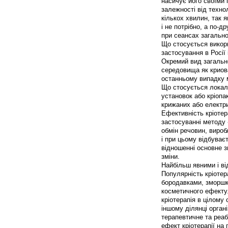
насичує його своїми 
залежності від техно
кількох хвилин, так 
і не потрібно, а по-
при сеансах загально
Що стосується викори
застосування в Росії
Окремий вид загально
середовища як криов
останньому випадку 
Що стосується локаль
установок або кріопа
крижаних або електри
Ефективність кріоте
застосуванні методу
обмін речовин, вироб
і при цьому відбуває
відношенні основне з
зміни.
Найбільш явними і в
Популярність кріотер
бородавками, зморшка
косметичного ефекту
кріотерапія в цілому 
іншому ділянці орган
терапевтичне та реаб
ефект кріотерапії на