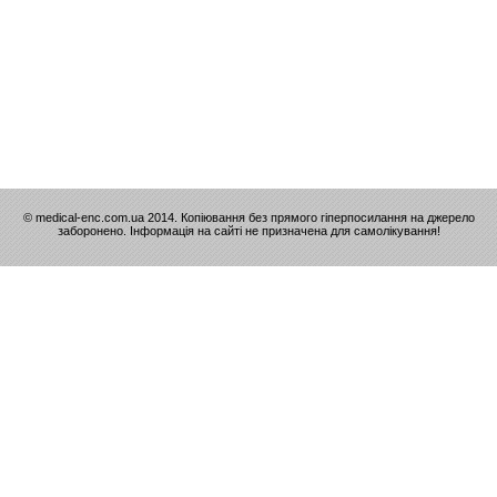
© medical-enc.com.ua 2014. Копіювання без прямого гіперпосилання на джерело
заборонено. Інформація на сайті не призначена для самолікування!